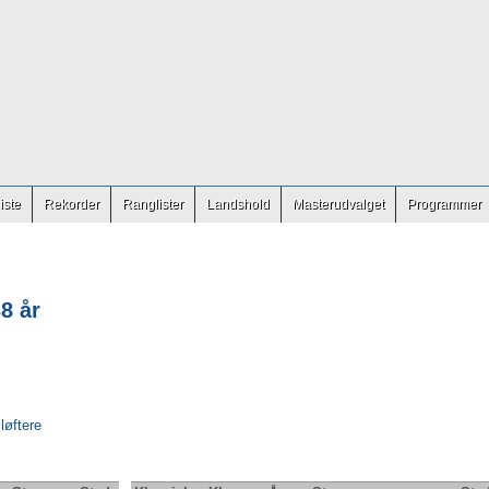
iste
Rekorder
Ranglister
Landshold
Masterudvalget
Programmer
8 år
 løftere