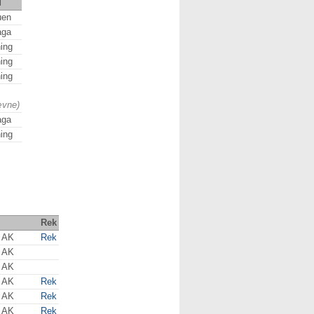
d
uen
aga
ing
ing
ing
ævne)
aga
ing
Rek
 AK
Rek
 AK
 AK
 AK
Rek
 AK
Rek
 AK
Rek