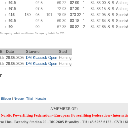
x
92.5
92.5
69.22
82.99
1.
84
83.00
S
S
Aalbor
x
97.5
97.5
72.93
87.39
1.
84
83.15
S
S
Aalbor
x
416
130
95
191
78.95
373.32
1.
84
82.95
S
S
Sports
x
92.5
92.5
69.30
83.18
1.
84
82.64
S
S
Sports
x
90
90
67.38
80.82
2.
84
82.85
S
S
Sports
iv. squat og dødløft, samt Masters DM squat og dødløft: Fra 2015.
ft
Dato
Stævne
Sted
3.5
28.06.2026
DM Klassisk Open
Herning
3.5
28.06.2026
DM Klassisk Open
Herning
r
:
Billeder
|
Nyeste
|
Tilføj
|
Kontakt
A MEMBER OF:
-
Nordic Powerlifting Federation
-
European Powerlifting Federation
-
Internati
ens Hus - Brøndby Stadion 20 - DK-2605 Brøndby - Tlf +45 6265 6122 - CVR 1