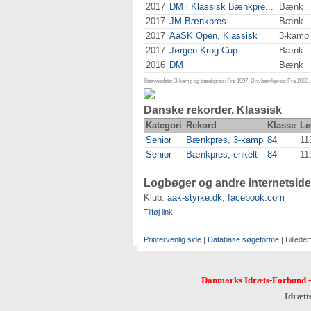
2017
DM i Klassisk Bænkpre...
Bænk
2017
JM Bænkpres
Bænk
2017
AaSK Open, Klassisk
3-kamp
2017
Jørgen Krog Cup
Bænk
2016
DM
Bænk
Stævnedata: 3-kamp og bænkpres: Fra 1997. Div. bænkpres: Fra 2000. D
Danske rekorder, Klassisk
Kategori
Rekord
Klasse
Lø
Senior
Bænkpres, 3-kamp
84
11
Senior
Bænkpres, enkelt
84
11
Logbøger og andre internetside
Klub:
aak-styrke.dk
,
facebook.com
Tilføj link
Printervenlig side
|
Database søgeforme
| Billeder
Danmarks Idræts-Forbund
Idrætt