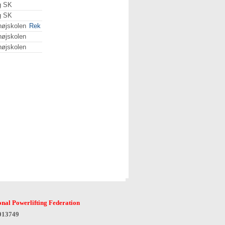
g SK
g SK
højskolen
Rek
højskolen
højskolen
onal Powerlifting Federation
6013749