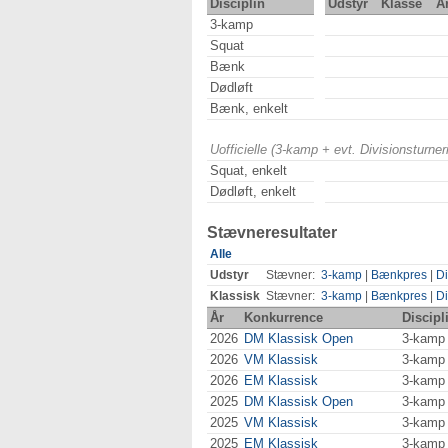
Disciplin
Udstyr
Klasse
Å
3-kamp
Squat
Bænk
Dødløft
Bænk, enkelt
Uofficielle (3-kamp + evt. Divisionsturn
Squat, enkelt
Dødløft, enkelt
Stævneresultater
Alle
Udstyr
Stævner:
3-kamp
|
Bænkpres
|
Di
Klassisk
Stævner:
3-kamp
|
Bænkpres
|
Di
År
Konkurrence
Discipl
2026
DM Klassisk Open
3-kamp
2026
VM Klassisk
3-kamp
2026
EM Klassisk
3-kamp
2025
DM Klassisk Open
3-kamp
2025
VM Klassisk
3-kamp
2025
EM Klassisk
3-kamp