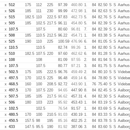
x
512
175
112
225
97.39
460.80
1.
84
82.50
S
S
Aarhus
x
526
185
111
230
99.99
472.98
1.
84
82.63
S
S
Aarhus
x
515
182.5
110
222.5
97.83
462.73
5.
84
82.76
S
S
Aarhus
x
505
185
102.5
217.5
96.11
454.80
5.
84
82.39
S
S
Aarhus
x
107.5
107.5
80.60
96.81
7.
84
82.39
S
S
Aarhus
x
508
185
110.5
212.5
96.22
454.71
1.
84
83.38
S
S
Aarhus
x
525
190
110
225
100.59
476.96
6.
84
81.05
S
S
Aarhus
x
110.5
110.5
82.74
99.26
1.
84
82.80
S
S
Aarhus
x
510
182.5
107.5
220
97.60
462.62
6.
84
81.28
S
S
Aarhus
x
108
108
81.09
97.55
2.
84
81.94
S
S
Aarhus
x
107.5
107.5
80.77
97.21
3.
84
81.75
S
S
Aarhus
x
502.5
175
105
222.5
96.76
459.49
2.
84
80.10
S
S
Videb
x
497.5
170
102.5
225
96.48
459.14
6.
84
78.80
S
S
Videb
x
468.5
160
100
208.5
92.72
443.90
1.
76
75.40
S
S
Videb
x
497.5
170
107.5
220
94.65
447.90
8.
84
82.45
S
S
Aalbor
x
507.5
185
105
217.5
96.62
457.31
4.
84
82.30
S
S
Aalbor
x
506
180
103
223
95.92
453.43
1.
84
83.19
S
S
Aalbor
x
102.5
102.5
76.54
91.57
1.
84
83.69
S
S
Aalbor
x
480.5
170
100
210.5
91.03
430.19
1.
84
83.33
S
S
Aalbor
x
450.5
157.5
98
195
85.16
402.25
2.
84
83.78
S
S
Aalbor
x
433
147.5
95.5
190
81.92
387.06
3.
84
83.60
S
S
Aalbor