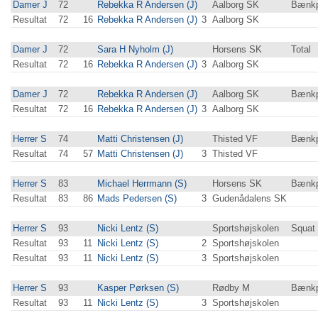
Damer J
72
Rebekka R Andersen (J)
Aalborg SK
Bænkp
Resultat
72
16
Rebekka R Andersen (J)
3
Aalborg SK
Damer J
72
Sara H Nyholm (J)
Horsens SK
Total
Resultat
72
16
Rebekka R Andersen (J)
3
Aalborg SK
Damer J
72
Rebekka R Andersen (J)
Aalborg SK
Bænkp
Resultat
72
16
Rebekka R Andersen (J)
3
Aalborg SK
Herrer S
74
Matti Christensen (J)
Thisted VF
Bænkp
Resultat
74
57
Matti Christensen (J)
3
Thisted VF
Herrer S
83
Michael Herrmann (S)
Horsens SK
Bænkp
Resultat
83
86
Mads Pedersen (S)
3
Gudenådalens SK
Herrer S
93
Nicki Lentz (S)
Sportshøjskolen
Squat
Resultat
93
11
Nicki Lentz (S)
2
Sportshøjskolen
Resultat
93
11
Nicki Lentz (S)
3
Sportshøjskolen
Herrer S
93
Kasper Pørksen (S)
Rødby M
Bænkp
Resultat
93
11
Nicki Lentz (S)
3
Sportshøjskolen