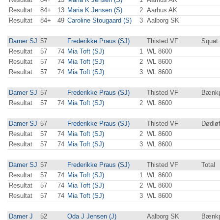
Resultat
84+
13
Maria K Jensen (S)
2
Aarhus AK
Resultat
84+
49
Caroline Stougaard (S)
3
Aalborg SK
Damer SJ
57
Frederikke Praus (SJ)
Thisted VF
Squat
Resultat
57
74
Mia Toft (SJ)
1
WL 8600
Resultat
57
74
Mia Toft (SJ)
2
WL 8600
Resultat
57
74
Mia Toft (SJ)
3
WL 8600
Damer SJ
57
Frederikke Praus (SJ)
Thisted VF
Bænkp
Resultat
57
74
Mia Toft (SJ)
2
WL 8600
Damer SJ
57
Frederikke Praus (SJ)
Thisted VF
Dødløf
Resultat
57
74
Mia Toft (SJ)
2
WL 8600
Resultat
57
74
Mia Toft (SJ)
3
WL 8600
Damer SJ
57
Frederikke Praus (SJ)
Thisted VF
Total
Resultat
57
74
Mia Toft (SJ)
1
WL 8600
Resultat
57
74
Mia Toft (SJ)
2
WL 8600
Resultat
57
74
Mia Toft (SJ)
3
WL 8600
Damer J
52
Oda J Jensen (J)
Aalborg SK
Bænkp