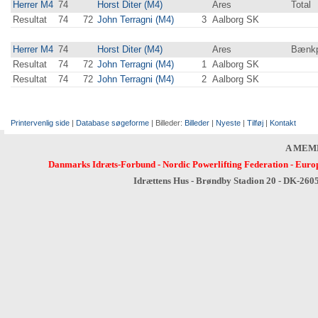
Herrer M4
74
Horst Diter (M4)
Ares
Total
Resultat
74
72
John Terragni (M4)
3
Aalborg SK
Herrer M4
74
Horst Diter (M4)
Ares
Bænkp
Resultat
74
72
John Terragni (M4)
1
Aalborg SK
Resultat
74
72
John Terragni (M4)
2
Aalborg SK
Printervenlig side
|
Database søgeforme
| Billeder:
Billeder
|
Nyeste
|
Tilføj
|
Kontakt
A MEM
Danmarks Idræts-Forbund
-
Nordic Powerlifting Federation
-
Europ
Idrættens Hus - Brøndby Stadion 20 - DK-260