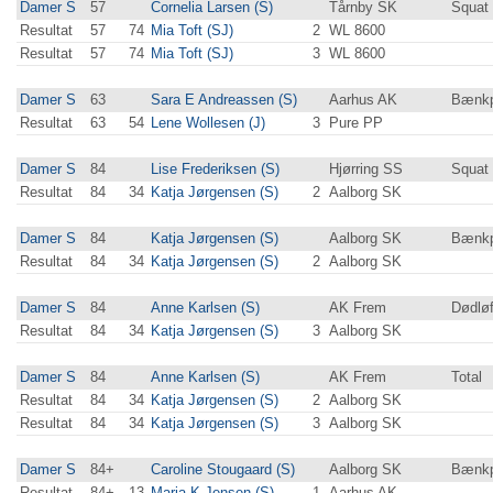
Damer S
57
Cornelia Larsen (S)
Tårnby SK
Squat
Resultat
57
74
Mia Toft (SJ)
2
WL 8600
Resultat
57
74
Mia Toft (SJ)
3
WL 8600
Damer S
63
Sara E Andreassen (S)
Aarhus AK
Bænkp
Resultat
63
54
Lene Wollesen (J)
3
Pure PP
Damer S
84
Lise Frederiksen (S)
Hjørring SS
Squat
Resultat
84
34
Katja Jørgensen (S)
2
Aalborg SK
Damer S
84
Katja Jørgensen (S)
Aalborg SK
Bænkp
Resultat
84
34
Katja Jørgensen (S)
2
Aalborg SK
Damer S
84
Anne Karlsen (S)
AK Frem
Dødløf
Resultat
84
34
Katja Jørgensen (S)
3
Aalborg SK
Damer S
84
Anne Karlsen (S)
AK Frem
Total
Resultat
84
34
Katja Jørgensen (S)
2
Aalborg SK
Resultat
84
34
Katja Jørgensen (S)
3
Aalborg SK
Damer S
84+
Caroline Stougaard (S)
Aalborg SK
Bænkp
Resultat
84+
13
Maria K Jensen (S)
1
Aarhus AK