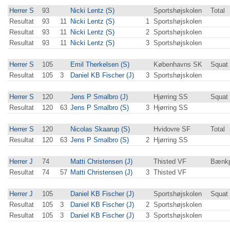
Herrer S
93
Nicki Lentz (S)
Sportshøjskolen
Total
Resultat
93
11
Nicki Lentz (S)
1
Sportshøjskolen
Resultat
93
11
Nicki Lentz (S)
2
Sportshøjskolen
Resultat
93
11
Nicki Lentz (S)
3
Sportshøjskolen
Herrer S
105
Emil Therkelsen (S)
Københavns SK
Squat
Resultat
105
3
Daniel KB Fischer (J)
3
Sportshøjskolen
Herrer S
120
Jens P Smalbro (J)
Hjørring SS
Squat
Resultat
120
63
Jens P Smalbro (S)
3
Hjørring SS
Herrer S
120
Nicolas Skaarup (S)
Hvidovre SF
Total
Resultat
120
63
Jens P Smalbro (S)
2
Hjørring SS
Herrer J
74
Matti Christensen (J)
Thisted VF
Bænkp
Resultat
74
57
Matti Christensen (J)
3
Thisted VF
Herrer J
105
Daniel KB Fischer (J)
Sportshøjskolen
Squat
Resultat
105
3
Daniel KB Fischer (J)
2
Sportshøjskolen
Resultat
105
3
Daniel KB Fischer (J)
3
Sportshøjskolen