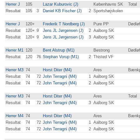
Herrer J
105
Lazar Kuburovic (J)
Københavns SK
Total
Resultat
105
3
Daniel KB Fischer (J)
2
Sportshøjskolen
Herrer J
120+
Frederik T Nordberg (J)
Pure PP
Dødløf
Resultat
120+
9
Jens JL Jørgensen (J)
2
Aalborg SK
Resultat
120+
9
Jens JL Jørgensen (J)
3
Aalborg SK
Herrer M1
120
Bent Alstrup (M1)
Bestrong
Dødløf
Resultat
120
76
Stephan Vorup (M1)
2
Thisted VF
Herrer M3
74
Horst Diter (M4)
Ares
Bænkp
Resultat
74
72
John Terragni (M4)
1
Aalborg SK
Resultat
74
72
John Terragni (M4)
2
Aalborg SK
Herrer M3
74
Horst Diter (M4)
Ares
Total
Resultat
74
72
John Terragni (M4)
3
Aalborg SK
Herrer M4
74
Horst Diter (M4)
Ares
Bænkp
Resultat
74
72
John Terragni (M4)
1
Aalborg SK
Resultat
74
72
John Terragni (M4)
2
Aalborg SK