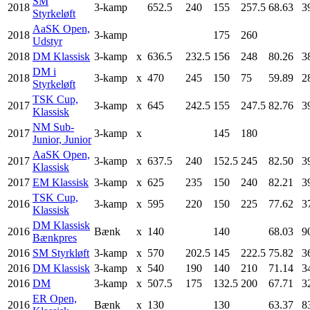
SM
2018
3-kamp
652.5
240
155
257.5
68.63
3
Styrkeløft
AaSK Open,
2018
3-kamp
175
260
Udstyr
2018
DM Klassisk
3-kamp
x
636.5
232.5
156
248
80.26
3
DM i
2018
3-kamp
x
470
245
150
75
59.89
2
Styrkeløft
TSK Cup,
2017
3-kamp
x
645
242.5
155
247.5
82.76
3
Klassisk
NM Sub-
2017
3-kamp
x
145
180
Junior, Junior
AaSK Open,
2017
3-kamp
x
637.5
240
152.5
245
82.50
3
Klassisk
2017
EM Klassisk
3-kamp
x
625
235
150
240
82.21
3
TSK Cup,
2016
3-kamp
x
595
220
150
225
77.62
3
Klassisk
DM Klassisk
2016
Bænk
x
140
140
68.03
9
Bænkpres
2016
SM Styrkløft
3-kamp
x
570
202.5
145
222.5
75.82
3
2016
DM Klassisk
3-kamp
x
540
190
140
210
71.14
3
2016
DM
3-kamp
x
507.5
175
132.5
200
67.71
3
ER Open,
2016
Bænk
x
130
130
63.37
8