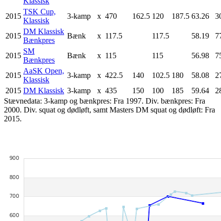
Klassisk
TSK Cup,
2015
3-kamp
x
470
162.5
120
187.5
63.26
3
Klassisk
DM Klassisk
2015
Bænk
x
117.5
117.5
58.19
7
Bænkpres
SM
2015
Bænk
x
115
115
56.98
7
Bænkpres
AaSK Open,
2015
3-kamp
x
422.5
140
102.5
180
58.08
2
Klassisk
2015
DM Klassisk
3-kamp
x
435
150
100
185
59.64
2
Stævnedata: 3-kamp og bænkpres: Fra 1997. Div. bænkpres: Fra
2000. Div. squat og dødløft, samt Masters DM squat og dødløft: Fra
2015.