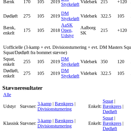
Bænk
170
105
2019
Videbæk
215
+120
Styrkeløft
DM
Dødløft
275
105
2019
Videbæk
322.5
105
Styrkeløft
AaSK
Bænk,
Aalborg
175
105
2018
Open,
215
+120
enkelt
SK
Udstyr
Uofficielle (3-kamp + evt. Divisionsturnering + evt. DM Masters Squ
Squat/Dødløft fra bommet stævne)
Squat,
DM
255
105
2019
Videbæk
350
120
enkelt
Styrkeløft
Dødløft,
DM
275
105
2019
Videbæk
322.5
105
enkelt
Styrkeløft
Stævneresultater
Alle
Squat
|
3-kamp
|
Bænkpres
|
Udstyr
Stævner:
Enkelt:
Bænkpres
|
Divisionsturnering
Dødløft
Squat
|
3-kamp
|
Bænkpres
|
Klassisk
Stævner:
Enkelt:
Bænkpres
|
Divisionsturnering
Dødløft