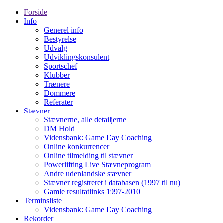
Forside
Info
Generel info
Bestyrelse
Udvalg
Udviklingskonsulent
Sportschef
Klubber
Trænere
Dommere
Referater
Stævner
Stævnerne, alle detailjerne
DM Hold
Vidensbank: Game Day Coaching
Online konkurrencer
Online tilmelding til stævner
Powerlifting Live Stævneprogram
Andre udenlandske stævner
Stævner registreret i databasen (1997 til nu)
Gamle resultatlinks 1997-2010
Terminsliste
Vidensbank: Game Day Coaching
Rekorder