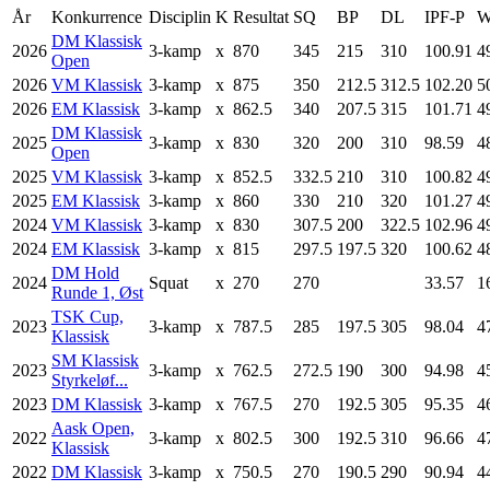
År
Konkurrence
Disciplin
K
Resultat
SQ
BP
DL
IPF-P
W
DM Klassisk
2026
3-kamp
x
870
345
215
310
100.91
4
Open
2026
VM Klassisk
3-kamp
x
875
350
212.5
312.5
102.20
5
2026
EM Klassisk
3-kamp
x
862.5
340
207.5
315
101.71
4
DM Klassisk
2025
3-kamp
x
830
320
200
310
98.59
4
Open
2025
VM Klassisk
3-kamp
x
852.5
332.5
210
310
100.82
4
2025
EM Klassisk
3-kamp
x
860
330
210
320
101.27
4
2024
VM Klassisk
3-kamp
x
830
307.5
200
322.5
102.96
4
2024
EM Klassisk
3-kamp
x
815
297.5
197.5
320
100.62
4
DM Hold
2024
Squat
x
270
270
33.57
1
Runde 1, Øst
TSK Cup,
2023
3-kamp
x
787.5
285
197.5
305
98.04
4
Klassisk
SM Klassisk
2023
3-kamp
x
762.5
272.5
190
300
94.98
4
Styrkeløf...
2023
DM Klassisk
3-kamp
x
767.5
270
192.5
305
95.35
4
Aask Open,
2022
3-kamp
x
802.5
300
192.5
310
96.66
4
Klassisk
2022
DM Klassisk
3-kamp
x
750.5
270
190.5
290
90.94
4