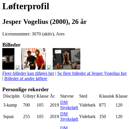
Løfterprofil
Jesper Vogelius (2000), 26 år
Licensnummer: 3070 (aktiv), Ares
Billeder
Flere billeder kan tilføjes her
|
Se flere billeder af Jesper Vogelius her
|
Billeder af andre løftere
Personlige rekorder
Disciplin
Udstyr
Klasse
År
Stævne
Sted
Klassisk
Klasse
DM
3-kamp
700
105
2019
Videbæk
875
120
Styrkeløft
DM
Squat
255
105
2019
Videbæk
350
120
Styrkeløft
DM