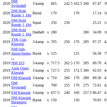
DM
2020
3-kamp
665
242.5
162.5
260
67.47
3
Styrkeløft
DM Hold
2020
Bænk
170
170
17.14
1
Runde 1, Øst
DM Hold
2020
Squat
250
250
25.21
1
Runde 1, Øst
DM Hold
2020
Dødløft
x
280
280
34.09
1
Runde 1, Øst
TSK Cup,
2019
3-kamp
x
705
250
170
285
87.37
4
Klassisk
NM Sub-
2019
Junior/Junior,
Bænk
x
125
125
56.58
7
...
2019
NM SJ/J
3-kamp
x
717.5
262.5
170
285
89.70
4
Aask Open,
2019
3-kamp
x
727.5
255
172.5
300
92.03
4
Klassisk
2019
DM Klassisk
3-kamp
x
710
260
170
280
89.30
4
DM
2019
3-kamp
700
255
170
275
72.61
4
Styrkeløft
2018
EM Klassisk
3-kamp
x
657.5
240
160
257.5
86.47
4
DM Klassisk
2018
Bænk
x
150
150
70.83
9
Bænkpres