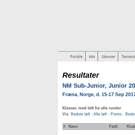
Forside
Info
Stævner
Terminsl
Resultater
NM Sub-Junior, Junior 2
Fræna, Norge, d. 15-17 Sep 201
Klasser, med løft fra alle runder
Vis
:
Bedste løft
-
Alle løft
-
Points
-
Beds
#
Navn
Født
Klu