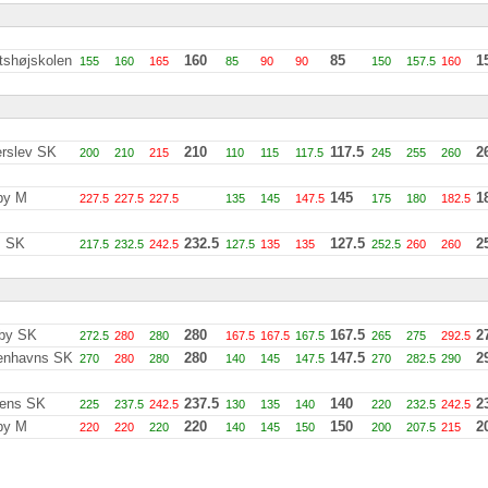
tshøjskolen
160
85
1
155
160
165
85
90
90
150
157.5
160
rslev SK
210
117.5
2
200
210
215
110
115
117.5
245
255
260
by M
145
1
227.5
227.5
227.5
135
145
147.5
175
180
182.5
s SK
232.5
127.5
2
217.5
232.5
242.5
127.5
135
135
252.5
260
260
by SK
280
167.5
2
272.5
280
280
167.5
167.5
167.5
265
275
292.5
enhavns SK
280
147.5
2
270
280
280
140
145
147.5
270
282.5
290
ens SK
237.5
140
2
225
237.5
242.5
130
135
140
220
232.5
242.5
by M
220
150
2
220
220
220
140
145
150
200
207.5
215