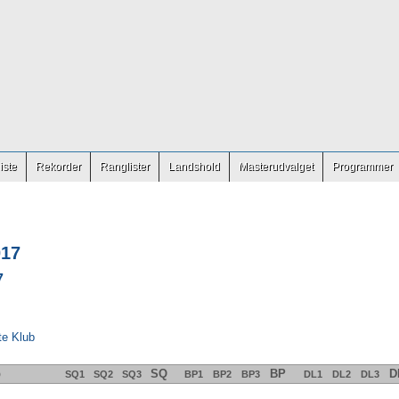
iste
Rekorder
Ranglister
Landshold
Masterudvalget
Programmer
017
7
te Klub
b
SQ
BP
D
SQ1
SQ2
SQ3
BP1
BP2
BP3
DL1
DL2
DL3