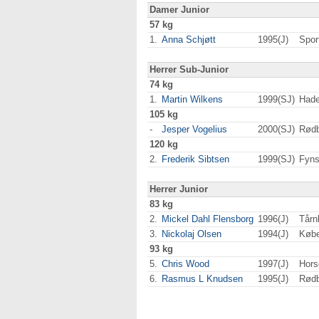
Damer Junior
57 kg
1.
Anna Schjøtt
1995(J)
Spor
Herrer Sub-Junior
74 kg
1.
Martin Wilkens
1999(SJ)
Hade
105 kg
-
Jesper Vogelius
2000(SJ)
Rød
120 kg
2.
Frederik Sibtsen
1999(SJ)
Fyn
Herrer Junior
83 kg
2.
Mickel Dahl Flensborg
1996(J)
Tårn
3.
Nickolaj Olsen
1994(J)
Køb
93 kg
5.
Chris Wood
1997(J)
Hors
6.
Rasmus L Knudsen
1995(J)
Rød