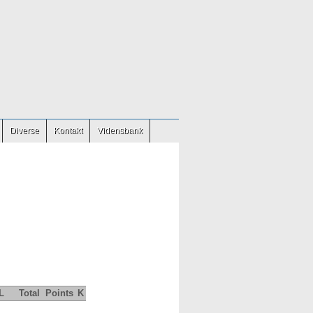
Diverse
Kontakt
Vidensbank
L
Total
Points
K