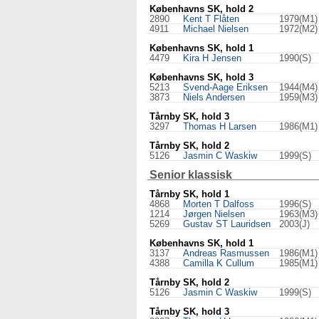
Københavns SK, hold 2
2890
Kent T Flåten
1979(M1)
4911
Michael Nielsen
1972(M2)
Københavns SK, hold 1
4479
Kira H Jensen
1990(S)
Københavns SK, hold 3
5213
Svend-Aage Eriksen
1944(M4)
3873
Niels Andersen
1959(M3)
Tårnby SK, hold 3
3297
Thomas H Larsen
1986(M1)
Tårnby SK, hold 2
5126
Jasmin C Waskiw
1999(S)
Senior klassisk
Tårnby SK, hold 1
4868
Morten T Dalfoss
1996(S)
1214
Jørgen Nielsen
1963(M3)
5269
Gustav ST Lauridsen
2003(J)
Københavns SK, hold 1
3137
Andreas Rasmussen
1986(M1)
4388
Camilla K Cullum
1985(M1)
Tårnby SK, hold 2
5126
Jasmin C Waskiw
1999(S)
Tårnby SK, hold 3