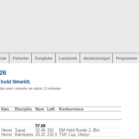
iste
Rekorder
Ranglister
Landshold
Masterudvalget
Programmer
26
old tilmeldt.
et point i indenfor de sidste 13 måneder.
Køn
Disciplin
Nom
Løft
Konkurrence
57.68
Herrer
Squat
32.46
316
DM Hold Runde 2, Øst
Herrer
Bænkpres
25.22
232.5
TSK Cup, Udstyr