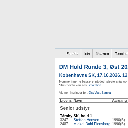
Forside
Info
Stævner
Terminsl
DM Hold Runde 3, Øst 20
Københavns SK, 17.10.2026. 12 h
Nomineringerne basseret på det højeste antal opnå
Stævneinfo kan ses i
invitation
.
Vis nomineringer for:
Øst
Vest
Samlet
Licens
Navn
Aargang
Senior udstyr
Tårnby SK, hold 1
3247
Steffan Hansen
1990(S)
2487
Mickel Dahl Flensborg
1996(S)