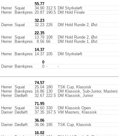
55.77
Herrer
Squat
34.90
312.5
DM Styrkeløft
Herrer
Bænkpres
20.87
190.5
DM Hold Finale
32.23
Damer
Squat
32.23
226
DM Hold Runde 2, Øst
22.35
Herrer
Squat
13.79
108
DM Hold Runde 2, Øst
Herrer
Bænkpres
8.56
66
DM Hold Runde 1, Øst
14.37
Herrer
Bænkpres
14.37
105
DM Styrkeløft
0
Damer
Bænkpres
0
-
-
74.57
Herrer
Squat
25.04
180
TSK Cup, Klassisk
Herrer
Bænkpres
16.86
130
DM Klassisk, Sub-Junior, Masters
Herrer
Dødløft
32.67
222.5
DM Klassisk, Junior
71.95
Herrer
Squat
34.60
330
DM Klassisk Open
Damer
Dødløft
37.35
167.5
VM Masters, Klassisk
36.06
Damer
Dødløft
36.06
195
TSK Cup, Klassisk
16.02