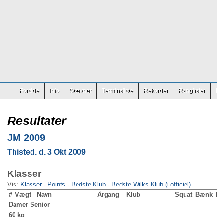
Forside
Info
Stævner
Terminsliste
Rekorder
Ranglister
Resultater
JM 2009
Thisted, d. 3 Okt 2009
Klasser
Vis:
Klasser
-
Points
-
Bedste Klub
-
Bedste Wilks Klub (uofficiel)
#
Vægt
Navn
Årgang
Klub
Squat
Bænk
Damer
Senior
60 kg