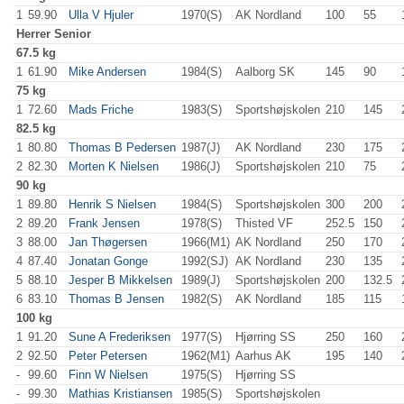
1
59.90
Ulla V Hjuler
1970(S)
AK Nordland
100
.0
55
.0
Herrer
Senior
67.5 kg
1
61.90
Mike Andersen
1984(S)
Aalborg SK
145
.0
90
.0
75 kg
1
72.60
Mads Friche
1983(S)
Sportshøjskolen
210
.0
145
.0
82.5 kg
1
80.80
Thomas B Pedersen
1987(J)
AK Nordland
230
.0
175
.0
2
82.30
Morten K Nielsen
1986(J)
Sportshøjskolen
210
.0
75
.0
90 kg
1
89.80
Henrik S Nielsen
1984(S)
Sportshøjskolen
300
.0
200
.0
2
89.20
Frank Jensen
1978(S)
Thisted VF
252.5
150
.0
3
88.00
Jan Thøgersen
1966(M1)
AK Nordland
250
.0
170
.0
4
87.40
Jonatan Gonge
1992(SJ)
AK Nordland
230
.0
135
.0
5
88.10
Jesper B Mikkelsen
1989(J)
Sportshøjskolen
200
.0
132.5
6
83.10
Thomas B Jensen
1982(S)
AK Nordland
185
.0
115
.0
100 kg
1
91.20
Sune A Frederiksen
1977(S)
Hjørring SS
250
.0
160
.0
2
92.50
Peter Petersen
1962(M1)
Aarhus AK
195
.0
140
.0
-
99.60
Finn W Nielsen
1975(S)
Hjørring SS
-
99.30
Mathias Kristiansen
1985(S)
Sportshøjskolen