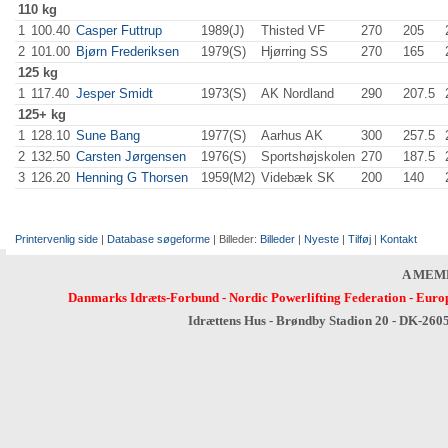
110 kg
1
100.40
Casper Futtrup
1989(J)
Thisted VF
270
.0
205
.0
2
101.00
Bjørn Frederiksen
1979(S)
Hjørring SS
270
.0
165
.0
125 kg
1
117.40
Jesper Smidt
1973(S)
AK Nordland
290
.0
207.5
125+ kg
1
128.10
Sune Bang
1977(S)
Aarhus AK
300
.0
257.5
2
132.50
Carsten Jørgensen
1976(S)
Sportshøjskolen
270
.0
187.5
3
126.20
Henning G Thorsen
1959(M2)
Videbæk SK
200
.0
140
.0
Printervenlig side
|
Database søgeforme
| Billeder:
Billeder
|
Nyeste
|
Tilføj
|
Kontakt
A MEM
Danmarks Idræts-Forbund
-
Nordic Powerlifting Federation
-
Europ
Idrættens Hus - Brøndby Stadion 20 - DK-260