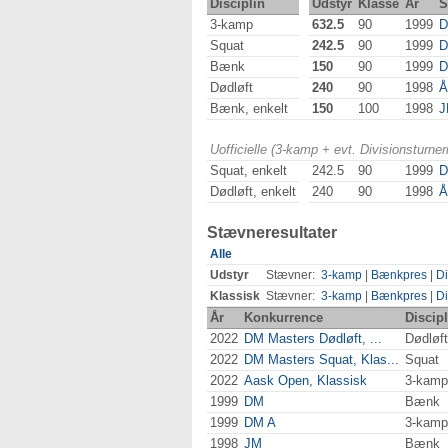
Disciplin
Udstyr
Klasse
År
S
3-kamp
632.5
90
1999
D
Squat
242.5
90
1999
D
Bænk
150
90
1999
D
Dødløft
240
90
1998
Å
Bænk, enkelt
150
100
1998
J
Uofficielle (3-kamp + evt. Divisionsturn
Squat, enkelt
242.5
90
1999
D
Dødløft, enkelt
240
90
1998
Å
Stævneresultater
Alle
Udstyr
Stævner:
3-kamp
|
Bænkpres
|
Di
Klassisk
Stævner:
3-kamp
|
Bænkpres
|
Di
År
Konkurrence
Discipl
2022
DM Masters Dødløft, ...
Dødløft
2022
DM Masters Squat, Klas...
Squat
2022
Aask Open, Klassisk
3-kamp
1999
DM
Bænk
1999
DM A
3-kamp
1998
JM
Bænk