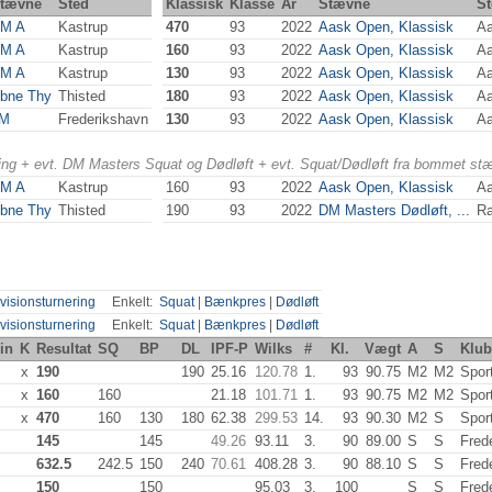
tævne
Sted
Klassisk
Klasse
År
Stævne
St
M A
Kastrup
470
93
2022
Aask Open, Klassisk
Aa
M A
Kastrup
160
93
2022
Aask Open, Klassisk
Aa
M A
Kastrup
130
93
2022
Aask Open, Klassisk
Aa
bne Thy
Thisted
180
93
2022
Aask Open, Klassisk
Aa
M
Frederikshavn
130
93
2022
Aask Open, Klassisk
Aa
ering + evt. DM Masters Squat og Dødløft + evt. Squat/Dødløft fra bommet st
M A
Kastrup
160
93
2022
Aask Open, Klassisk
Aa
bne Thy
Thisted
190
93
2022
DM Masters Dødløft, ...
R
visionsturnering
Enkelt:
Squat
|
Bænkpres
|
Dødløft
visionsturnering
Enkelt:
Squat
|
Bænkpres
|
Dødløft
in
K
Resultat
SQ
BP
DL
IPF-P
Wilks
#
Kl.
Vægt
A
S
Klub
x
190
190
25.16
120.78
1.
93
90.75
M2
M2
Spor
x
160
160
21.18
101.71
1.
93
90.75
M2
M2
Spor
x
470
160
130
180
62.38
299.53
14.
93
90.30
M2
S
Spor
145
145
49.26
93.11
3.
90
89.00
S
S
Fred
632.5
242.5
150
240
70.61
408.28
3.
90
88.10
S
S
Fred
150
150
95.03
3.
100
S
S
Fred