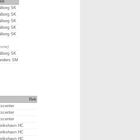
ed
lborg SK
lborg SK
lborg SK
lborg SK
lborg SK
ævne)
lborg SK
anders SM
Rek
tscenter
tscenter
tscenter
erikshavn HC
erikshavn HC
erikshavn HC