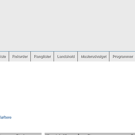
iste
Rekorder
Ranglister
Landshold
Masterudvalget
Programmer
 løftere