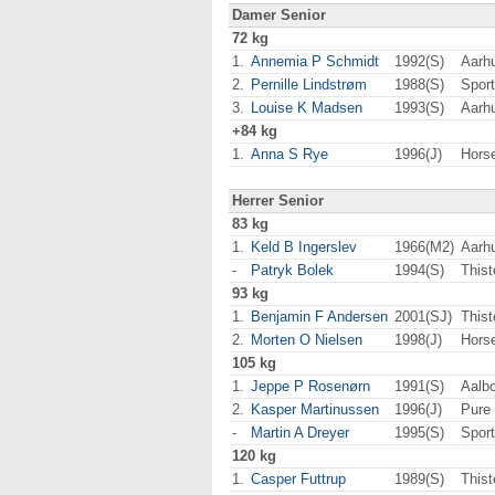
Damer Senior
72 kg
1.
Annemia P Schmidt
1992(S)
Aarh
2.
Pernille Lindstrøm
1988(S)
Spor
3.
Louise K Madsen
1993(S)
Aarh
+84 kg
1.
Anna S Rye
1996(J)
Hors
Herrer Senior
83 kg
1.
Keld B Ingerslev
1966(M2)
Aarh
-
Patryk Bolek
1994(S)
This
93 kg
1.
Benjamin F Andersen
2001(SJ)
This
2.
Morten O Nielsen
1998(J)
Hors
105 kg
1.
Jeppe P Rosenørn
1991(S)
Aalb
2.
Kasper Martinussen
1996(J)
Pure
-
Martin A Dreyer
1995(S)
Spor
120 kg
1.
Casper Futtrup
1989(S)
This