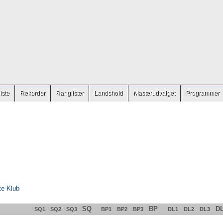
iste
Rekorder
Ranglister
Landshold
Masterudvalget
Programmer
te Klub
SQ
BP
D
SQ1
SQ2
SQ3
BP1
BP2
BP3
DL1
DL2
DL3