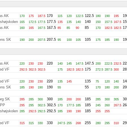
us AK
170
122.5
19
170
175
187.5
115
120
122.5
180
190
195
tshøjskolen
177.5
140
15
165
172.5
177.5
135
135
140
150
157.5
167.5
us AK
167.5
85
17
160
165
167.5
85
85
90
170
182.5
182.5
ens SK
207.5
105
19
190
200
207.5
95
100
105
175
185
190
us AK
220
147.5
22
220
230
230
140
145
147.5
200
222.5
232.5
ted VF
175
28
292.5
302.5
302.5
175
182.5
182.5
272.5
287.5
300
ted VF
220
135
14
220
230
230
135
145
75
120
140
ens SK
190
55
20
185
190
190
55
170
180
200
org SK
300
185
30
285
285
300
185
200
200
285
300
305
 PP
302.5
185
26
295
295
302.5
170
177.5
185
245
260
267.5
tshøjskolen
292.5
185
285
292.5
292.5
185
190
190
255
255
ted VF
330
255
29
315
315
330
247.5
255
268
280
295
310