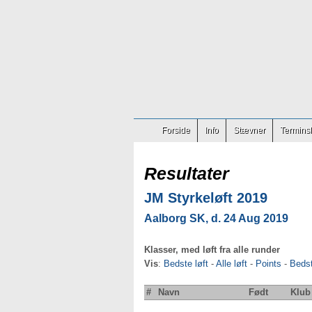
Forside
Info
Stævner
Terminsl
Resultater
JM Styrkeløft 2019
Aalborg SK, d. 24 Aug 2019
Klasser, med løft fra alle runder
Vis
:
Bedste løft
-
Alle løft
-
Points
-
Beds
#
Navn
Født
Klub