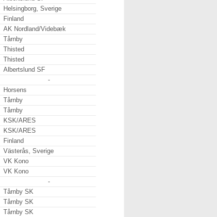
Helsingborg, Sverige
Finland
AK Nordland/Videbæk
Tårnby
Thisted
Thisted
Albertslund SF
-
Horsens
Tårnby
Tårnby
KSK/ARES
KSK/ARES
Finland
Västerås, Sverige
VK Kono
VK Kono
-
Tårnby SK
Tårnby SK
Tårnby SK