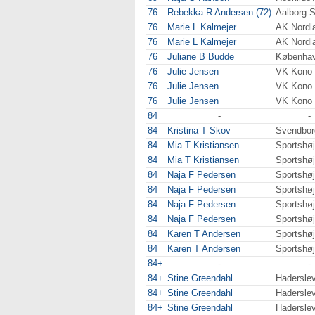
76
Rebekka R Andersen (72)
Aalborg 
76
Marie L Kalmejer
AK Nordl
76
Marie L Kalmejer
AK Nordl
76
Juliane B Budde
Københa
76
Julie Jensen
VK Kono
76
Julie Jensen
VK Kono
76
Julie Jensen
VK Kono
84
-
-
84
Kristina T Skov
Svendbo
84
Mia T Kristiansen
Sportshø
84
Mia T Kristiansen
Sportshø
84
Naja F Pedersen
Sportshø
84
Naja F Pedersen
Sportshø
84
Naja F Pedersen
Sportshø
84
Naja F Pedersen
Sportshø
84
Karen T Andersen
Sportshø
84
Karen T Andersen
Sportshø
84+
-
-
84+
Stine Greendahl
Hadersle
84+
Stine Greendahl
Hadersle
84+
Stine Greendahl
Hadersle