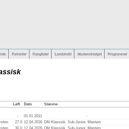
iste
Rekorder
Ranglister
Landshold
Masterudvalget
Programmer
assisk
Løft
Dato
Stævne
-
01.01.2011
-
sten
27.0
12.04.2026
DM Klassisk, Sub-Junior, Masters
sten
30.0
12.04.2026
DM Klassisk, Sub-Junior, Masters