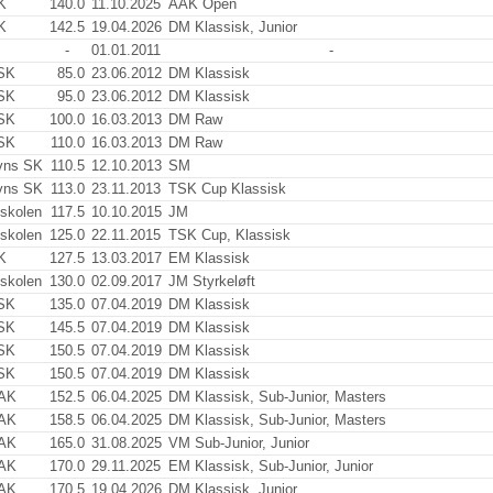
K
140.0
11.10.2025
AAK Open
K
142.5
19.04.2026
DM Klassisk, Junior
-
01.01.2011
-
SK
85.0
23.06.2012
DM Klassisk
SK
95.0
23.06.2012
DM Klassisk
SK
100.0
16.03.2013
DM Raw
SK
110.0
16.03.2013
DM Raw
vns SK
110.5
12.10.2013
SM
vns SK
113.0
23.11.2013
TSK Cup Klassisk
jskolen
117.5
10.10.2015
JM
jskolen
125.0
22.11.2015
TSK Cup, Klassisk
K
127.5
13.03.2017
EM Klassisk
jskolen
130.0
02.09.2017
JM Styrkeløft
SK
135.0
07.04.2019
DM Klassisk
SK
145.5
07.04.2019
DM Klassisk
SK
150.5
07.04.2019
DM Klassisk
SK
150.5
07.04.2019
DM Klassisk
 AK
152.5
06.04.2025
DM Klassisk, Sub-Junior, Masters
 AK
158.5
06.04.2025
DM Klassisk, Sub-Junior, Masters
 AK
165.0
31.08.2025
VM Sub-Junior, Junior
 AK
170.0
29.11.2025
EM Klassisk, Sub-Junior, Junior
 AK
170.5
19.04.2026
DM Klassisk, Junior