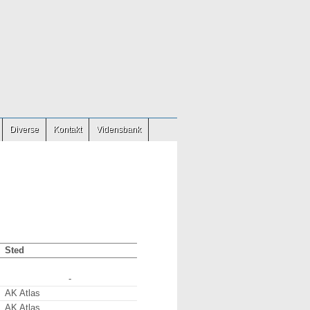
Diverse
Kontakt
Vidensbank
Sted
-
AK Atlas
AK Atlas