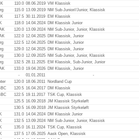
SK
110.0
08.06.2019
VM Klassisk
rg
115.0
13.09.2019
NM Sub-Junior//Junior, Klassisk
SK
117.5
30.11.2019
EM Klassisk
K
118.0
14.04.2024
DM Klassisk Junior
 AK
120.0
13.09.2024
NM Sub-Junior, Junior, Klassisk
 AK
122.0
12.04.2025
DM Klassisk, Junior
rg
122.5
12.04.2025
DM Klassisk, Junior
rg
129.0
12.04.2025
DM Klassisk, Junior
rg
130.0
12.09.2025
NM Sub-Junior, Junior, Klassisk
rg
132.5
28.11.2025
EM Klassisk, Sub-Junior, Junior
 AK
133.0
19.04.2026
DM Klassisk, Junior
-
01.01.2011
-
ter
120.0
18.06.2011
Nordland Cup
BBC
120.5
16.04.2017
DM Klassisk
BBC
122.5
19.11.2017
TSK Cup, Klassisk
125.5
16.09.2018
JM Klassisk Styrkeløft
130.5
16.09.2018
JM Klassisk Styrkeløft
K
131.0
14.04.2024
DM Klassisk Junior
K
132.5
13.09.2024
NM Sub-Junior, Junior, Klassisk
K
135.0
16.11.2024
TSK Cup, Klassisk
K
137.5
17.05.2025
Aask Open, Klassisk