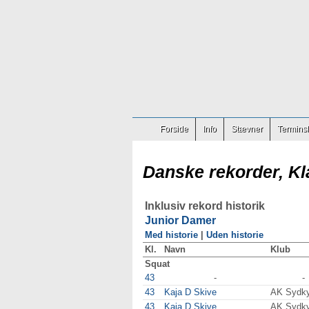
Forside
Info
Stævner
Terminsl
Danske rekorder, Kl
Inklusiv rekord historik
Junior Damer
Med historie
|
Uden historie
Kl.
Navn
Klub
Squat
43
-
-
43
Kaja D Skive
AK Sydky
43
Kaja D Skive
AK Sydky