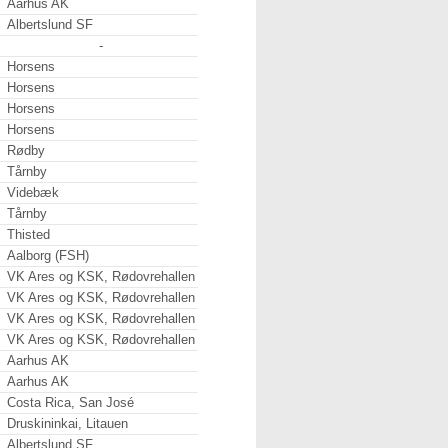
Aarhus AK
Albertslund SF
-
Horsens
Horsens
Horsens
Horsens
Rødby
Tårnby
Videbæk
Tårnby
Thisted
Aalborg (FSH)
VK Ares og KSK, Rødovrehallen
VK Ares og KSK, Rødovrehallen
VK Ares og KSK, Rødovrehallen
VK Ares og KSK, Rødovrehallen
Aarhus AK
Aarhus AK
Costa Rica, San José
Druskininkai, Litauen
Albertslund SF