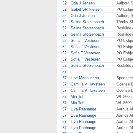
52
Oda J Jensen
Aalborg 
52
Isabel SR Nielsen
PO Esbje
52
Oda J Jensen
Aalborg 
52
Selina Stolzenbach
Tårnby S
52
Selina Stolzenbach
Roskilde
52
Selina Stolzenbach
Roskilde
52
Sofia T Vestesen
PO Esbje
52
Sofia T Vestesen
PO Esbje
52
Sofia T Vestesen
PO Esbje
52
Sofia T Vestesen
PO Esbje
52
Selina Stolzenbach
Roskilde
57
-
-
57
Line Magnusson
Sportscen
57
Camilla V Havsteen
Odense 
57
Camilla V Havsteen
Odense 
57
Mia Toft
WL 8600
57
Mia Toft
WL 8600
57
Liva Raahauge
Aarhus A
57
Liva Raahauge
Aarhus A
57
Liva Raahauge
Aarhus A
57
Liva Raahauge
Aarhus A