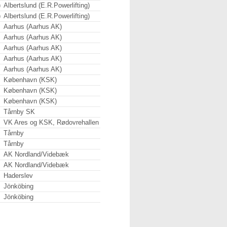
)
Albertslund (E.R.Powerlifting)
)
Albertslund (E.R.Powerlifting)
Aarhus (Aarhus AK)
Aarhus (Aarhus AK)
Aarhus (Aarhus AK)
Aarhus (Aarhus AK)
Aarhus (Aarhus AK)
København (KSK)
København (KSK)
København (KSK)
Tårnby SK
VK Ares og KSK, Rødovrehallen
Tårnby
Tårnby
AK Nordland/Videbæk
AK Nordland/Videbæk
Haderslev
Jönköbing
Jönköbing