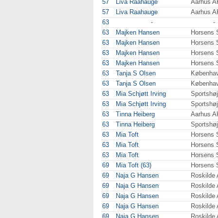
57
Liva Raahauge
Aarhus A
57
Liva Raahauge
Aarhus A
63
-
-
63
Majken Hansen
Horsens 
63
Majken Hansen
Horsens 
63
Majken Hansen
Horsens 
63
Majken Hansen
Horsens 
63
Tanja S Olsen
Københa
63
Tanja S Olsen
Københa
63
Mia Schjøtt Irving
Sportshø
63
Mia Schjøtt Irving
Sportshø
63
Tinna Heiberg
Aarhus A
63
Tinna Heiberg
Sportshø
63
Mia Toft
Horsens 
63
Mia Toft
Horsens 
63
Mia Toft
Horsens 
69
Mia Toft (63)
Horsens 
69
Naja G Hansen
Roskilde
69
Naja G Hansen
Roskilde
69
Naja G Hansen
Roskilde
69
Naja G Hansen
Roskilde
69
Naja G Hansen
Roskilde