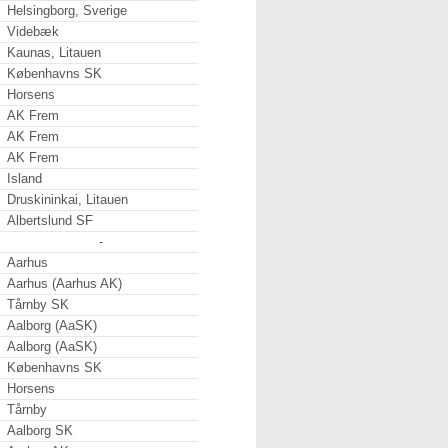
Helsingborg, Sverige
Videbæk
Kaunas, Litauen
Københavns SK
Horsens
AK Frem
AK Frem
AK Frem
Island
Druskininkai, Litauen
Albertslund SF
-
Aarhus
Aarhus (Aarhus AK)
Tårnby SK
Aalborg (AaSK)
Aalborg (AaSK)
Københavns SK
Horsens
Tårnby
Aalborg SK