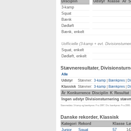
Disciplin
Udstyr
Klasse
År
S
3-kamp
Squat
Bænk
Dødløft
Bænk, enkelt
Uofficielle (3-kamp + evt. Divisionsturn
Squat, enkelt
Dødløft, enkelt
Stævneresultater, Divisionsturn
Alle
Udstyr
Stævner:
3-kamp
|
Bænkpres
|
Di
Klassisk
Stævner:
3-kamp
|
Bænkpres
|
Di
År
Konkurrence
Disciplin
K
Resultat
Ingen udstyr Divisionsturnering stævne
Stævnedata: 3-kamp og bænkpres: Fra 1997. Div. bænkpres: Fra 2000. D
Danske rekorder, Klassisk
Kategori
Rekord
Klasse
Lø
Junior
Squat
57
14