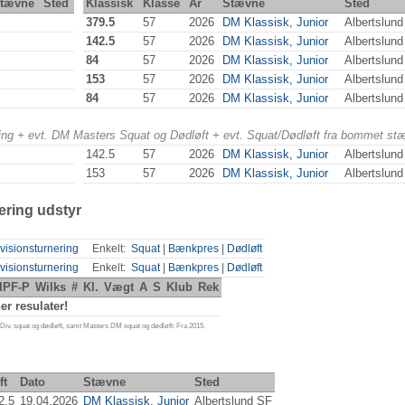
tævne
Sted
Klassisk
Klasse
År
Stævne
Sted
379.5
57
2026
DM Klassisk, Junior
Albertslun
142.5
57
2026
DM Klassisk, Junior
Albertslun
84
57
2026
DM Klassisk, Junior
Albertslun
153
57
2026
DM Klassisk, Junior
Albertslun
84
57
2026
DM Klassisk, Junior
Albertslun
ering + evt. DM Masters Squat og Dødløft + evt. Squat/Dødløft fra bommet st
142.5
57
2026
DM Klassisk, Junior
Albertslun
153
57
2026
DM Klassisk, Junior
Albertslun
ering udstyr
visionsturnering
Enkelt:
Squat
|
Bænkpres
|
Dødløft
visionsturnering
Enkelt:
Squat
|
Bænkpres
|
Dødløft
IPF-P
Wilks
#
Kl.
Vægt
A
S
Klub
Rek
r resulater!
iv. squat og dødløft, samt Masters DM squat og dødløft: Fra 2015.
ft
Dato
Stævne
Sted
2.5
19.04.2026
DM Klassisk, Junior
Albertslund SF