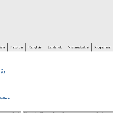
iste
Rekorder
Ranglister
Landshold
Masterudvalget
Programmer
 år
 løftere