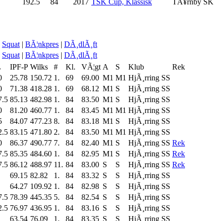
192.5
84
2017
TSK Cup, Klassisk
TÃ¥rnby SK
Squat
|
BÃ¦nkpres
|
DÃ¸dlÃ¸ft
Squat
|
BÃ¦nkpres
|
DÃ¸dlÃ¸ft
L
IPF-P
Wilks
#
Kl.
VÃ¦gt
A
S
Klub
Rek
0
25.78
150.72
1.
69
69.00
M1
M1
HjÃ¸rring SS
0
71.38
418.28
1.
69
68.12
M1
S
HjÃ¸rring SS
7.5
85.13
482.98
1.
84
83.50
M1
S
HjÃ¸rring SS
0
81.20
460.77
1.
84
83.45
M1
M1
HjÃ¸rring SS
5
84.07
477.23
8.
84
83.18
M1
S
HjÃ¸rring SS
2.5
83.15
471.80
2.
84
83.50
M1
M1
HjÃ¸rring SS
0
86.37
490.77
7.
84
82.40
M1
S
HjÃ¸rring SS
Rek
7.5
85.35
484.60
1.
84
82.95
M1
S
HjÃ¸rring SS
Rek
7.5
86.12
488.97
11.
84
83.00
S
S
HjÃ¸rring SS
Rek
69.15
82.82
1.
84
83.32
S
S
HjÃ¸rring SS
64.27
109.92
1.
84
82.98
S
S
HjÃ¸rring SS
7.5
78.39
445.35
5.
84
82.54
S
S
HjÃ¸rring SS
2.5
76.97
436.95
1.
84
83.16
S
S
HjÃ¸rring SS
63.54
76.09
1.
84
83.35
S
S
HjÃ¸rring SS