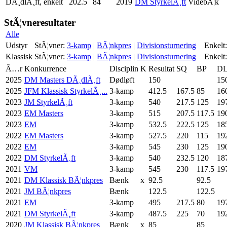
DÃ¸dlÃ¸ft, enkelt
202.5
84
2019
DM StyrkelÃ¸ft
VidebÃ¦k
StÃ¦vneresultater
Alle
Udstyr
StÃ¦vner:
3-kamp
|
BÃ¦nkpres
|
Divisionsturnering
Enkelt:
Klassisk
StÃ¦vner:
3-kamp
|
BÃ¦nkpres
|
Divisionsturnering
Enkelt:
Ã…r
Konkurrence
Disciplin
K
Resultat
SQ
BP
D
2025
DM Masters DÃ¸dlÃ¸ft
Dødløft
150
15
2025
JFM Klassisk StyrkelÃ¸...
3-kamp
412.5
167.5
85
16
2023
JM StyrkelÃ¸ft
3-kamp
540
217.5
125
19
2023
EM Masters
3-kamp
515
207.5
117.5
19
2023
EM
3-kamp
532.5
222.5
125
18
2022
EM Masters
3-kamp
527.5
220
115
19
2022
EM
3-kamp
545
230
125
19
2022
DM StyrkelÃ¸ft
3-kamp
540
232.5
120
18
2021
VM
3-kamp
545
230
117.5
19
2021
DM Klassisk BÃ¦nkpres
Bænk
x
92.5
92.5
2021
JM BÃ¦nkpres
Bænk
122.5
122.5
2021
EM
3-kamp
495
217.5
80
19
2021
DM StyrkelÃ¸ft
3-kamp
487.5
225
70
19
2020
JM Klassisk BÃ¦nkpres
Bænk
x
85
85