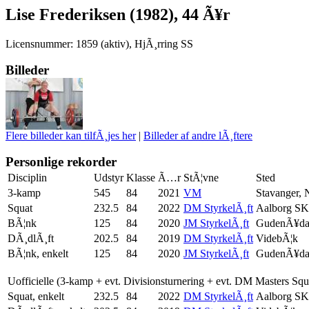
Lise Frederiksen (1982), 44 Ã¥r
Licensnummer: 1859 (aktiv), HjÃ¸rring SS
Billeder
Flere billeder kan tilfÃ¸jes her
|
Billeder af andre lÃ¸ftere
Personlige rekorder
Disciplin
Udstyr
Klasse
Ã…r
StÃ¦vne
Sted
3-kamp
545
84
2021
VM
Stavanger, 
Squat
232.5
84
2022
DM StyrkelÃ¸ft
Aalborg SK
BÃ¦nk
125
84
2020
JM StyrkelÃ¸ft
GudenÃ¥da
DÃ¸dlÃ¸ft
202.5
84
2019
DM StyrkelÃ¸ft
VidebÃ¦k
BÃ¦nk, enkelt
125
84
2020
JM StyrkelÃ¸ft
GudenÃ¥da
Uofficielle (3-kamp + evt. Divisionsturnering + evt. DM Masters Sq
Squat, enkelt
232.5
84
2022
DM StyrkelÃ¸ft
Aalborg SK