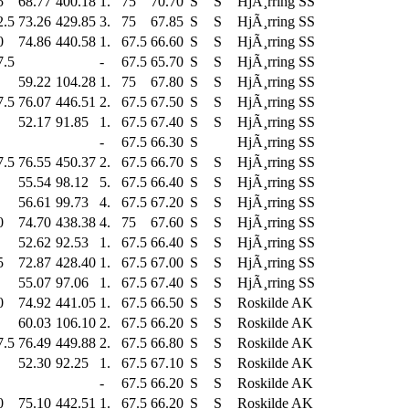
5
68.77
400.18
1.
75
70.70
S
S
HjÃ¸rring SS
2.5
73.26
429.85
3.
75
67.85
S
S
HjÃ¸rring SS
0
74.86
440.58
1.
67.5
66.60
S
S
HjÃ¸rring SS
7.5
-
67.5
65.70
S
S
HjÃ¸rring SS
59.22
104.28
1.
75
67.80
S
S
HjÃ¸rring SS
7.5
76.07
446.51
2.
67.5
67.50
S
S
HjÃ¸rring SS
52.17
91.85
1.
67.5
67.40
S
S
HjÃ¸rring SS
-
67.5
66.30
S
HjÃ¸rring SS
7.5
76.55
450.37
2.
67.5
66.70
S
S
HjÃ¸rring SS
55.54
98.12
5.
67.5
66.40
S
S
HjÃ¸rring SS
56.61
99.73
4.
67.5
67.20
S
S
HjÃ¸rring SS
0
74.70
438.38
4.
75
67.60
S
S
HjÃ¸rring SS
52.62
92.53
1.
67.5
66.40
S
S
HjÃ¸rring SS
5
72.87
428.40
1.
67.5
67.00
S
S
HjÃ¸rring SS
55.07
97.06
1.
67.5
67.40
S
S
HjÃ¸rring SS
0
74.92
441.05
1.
67.5
66.50
S
S
Roskilde AK
60.03
106.10
2.
67.5
66.20
S
S
Roskilde AK
7.5
76.49
449.88
2.
67.5
66.80
S
S
Roskilde AK
52.30
92.25
1.
67.5
67.10
S
S
Roskilde AK
-
67.5
66.20
S
S
Roskilde AK
0
75.10
442.51
1.
67.5
66.20
S
S
Roskilde AK