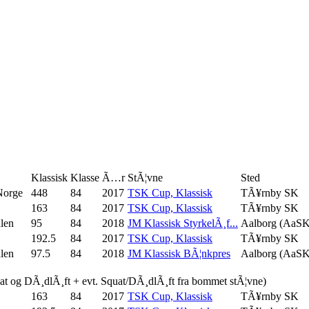
Klassisk
Klasse
Ã…r
StÃ¦vne
Sted
Norge
448
84
2017
TSK Cup, Klassisk
TÃ¥rnby SK
163
84
2017
TSK Cup, Klassisk
TÃ¥rnby SK
len
95
84
2018
JM Klassisk StyrkelÃ¸f...
Aalborg (AaSK
192.5
84
2017
TSK Cup, Klassisk
TÃ¥rnby SK
len
97.5
84
2018
JM Klassisk BÃ¦nkpres
Aalborg (AaSK
uat og DÃ¸dlÃ¸ft + evt. Squat/DÃ¸dlÃ¸ft fra bommet stÃ¦vne)
163
84
2017
TSK Cup, Klassisk
TÃ¥rnby SK