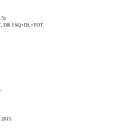
.5)
, DR J SQ+DL+TOT
T
a 2015.