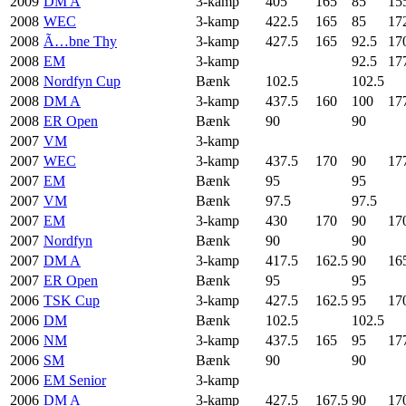
2009
DM A
3-kamp
405
165
85
15
2008
WEC
3-kamp
422.5
165
85
17
2008
Ã…bne Thy
3-kamp
427.5
165
92.5
17
2008
EM
3-kamp
92.5
17
2008
Nordfyn Cup
Bænk
102.5
102.5
2008
DM A
3-kamp
437.5
160
100
17
2008
ER Open
Bænk
90
90
2007
VM
3-kamp
2007
WEC
3-kamp
437.5
170
90
17
2007
EM
Bænk
95
95
2007
VM
Bænk
97.5
97.5
2007
EM
3-kamp
430
170
90
17
2007
Nordfyn
Bænk
90
90
2007
DM A
3-kamp
417.5
162.5
90
16
2007
ER Open
Bænk
95
95
2006
TSK Cup
3-kamp
427.5
162.5
95
17
2006
DM
Bænk
102.5
102.5
2006
NM
3-kamp
437.5
165
95
17
2006
SM
Bænk
90
90
2006
EM Senior
3-kamp
2006
DM A
3-kamp
427.5
167.5
90
17