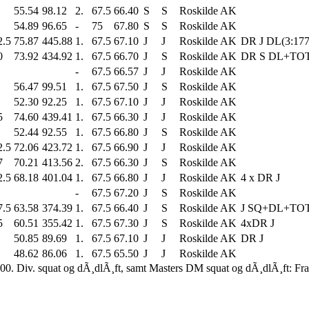
55.54
98.12
2.
67.5
66.40
S
S
Roskilde AK
54.89
96.65
-
75
67.80
S
S
Roskilde AK
2.5
75.87
445.88
1.
67.5
67.10
J
J
Roskilde AK
DR J DL(3:177
0
73.92
434.92
1.
67.5
66.70
J
S
Roskilde AK
DR S DL+TOT
-
67.5
66.57
J
J
Roskilde AK
56.47
99.51
1.
67.5
67.50
J
S
Roskilde AK
52.30
92.25
1.
67.5
67.10
J
J
Roskilde AK
5
74.60
439.41
1.
67.5
66.30
J
J
Roskilde AK
52.44
92.55
1.
67.5
66.80
J
S
Roskilde AK
2.5
72.06
423.72
1.
67.5
66.90
J
J
Roskilde AK
7
70.21
413.56
2.
67.5
66.30
J
S
Roskilde AK
2.5
68.18
401.04
1.
67.5
66.80
J
J
Roskilde AK
4 x DR J
-
67.5
67.20
J
S
Roskilde AK
7.5
63.58
374.39
1.
67.5
66.40
J
S
Roskilde AK
J SQ+DL+TO
5
60.51
355.42
1.
67.5
67.30
J
S
Roskilde AK
4xDR J
50.85
89.69
1.
67.5
67.10
J
J
Roskilde AK
DR J
48.62
86.06
1.
67.5
65.50
J
J
Roskilde AK
00. Div. squat og dÃ¸dlÃ¸ft, samt Masters DM squat og dÃ¸dlÃ¸ft: Fr