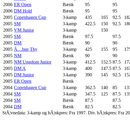
2006
ER Open
Bænk
95
95
2006
DM Hold
Bænk
95
95
2005
Copenhagen Cup
3-kamp
435
165
92.5
18
2005
SM
3-kamp
422.5
150
92.5
18
2005
VM Junior
3-kamp
150
2005
SM
Bænk
97.5
97.5
2005
DM
Bænk
90
90
2005
Ã…bne Thy
3-kamp
425
155
95
17
2005
NM
Bænk
90
90
2005
NM Ungdom Junior
3-kamp
412.5
152.5
87.5
17
2005
DM A
3-kamp
400
147.5
87.5
16
2005
DM Junior
3-kamp
390
145
92.5
15
2005
ER Open
Bænk
2004
Copenhagen Cup
3-kamp
362.5
140
85
13
2004
SM
3-kamp
347.5
125
87.5
13
2004
SM
Bænk
87.5
87.5
2004
DM
Bænk
82.5
82.5
StÃ¦vnedata: 3-kamp og bÃ¦nkpres: Fra 1997. Div. bÃ¦nkpres: Fra 20