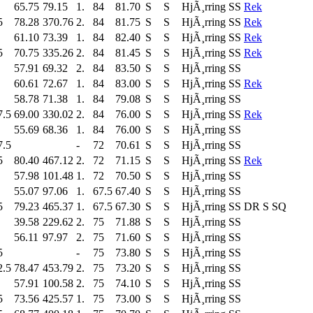
65.75
79.15
1.
84
81.70
S
S
HjÃ¸rring SS
Rek
5
78.28
370.76
2.
84
81.75
S
S
HjÃ¸rring SS
Rek
61.10
73.39
1.
84
82.40
S
S
HjÃ¸rring SS
Rek
5
70.75
335.26
2.
84
81.45
S
S
HjÃ¸rring SS
Rek
57.91
69.32
2.
84
83.50
S
S
HjÃ¸rring SS
60.61
72.67
1.
84
83.00
S
S
HjÃ¸rring SS
Rek
58.78
71.38
1.
84
79.08
S
S
HjÃ¸rring SS
7.5
69.00
330.02
2.
84
76.00
S
S
HjÃ¸rring SS
Rek
55.69
68.36
1.
84
76.00
S
S
HjÃ¸rring SS
7.5
-
72
70.61
S
S
HjÃ¸rring SS
5
80.40
467.12
2.
72
71.15
S
S
HjÃ¸rring SS
Rek
57.98
101.48
1.
72
70.50
S
S
HjÃ¸rring SS
55.07
97.06
1.
67.5
67.40
S
S
HjÃ¸rring SS
5
79.23
465.37
1.
67.5
67.30
S
S
HjÃ¸rring SS
DR S SQ
39.58
229.62
2.
75
71.88
S
S
HjÃ¸rring SS
56.11
97.97
2.
75
71.60
S
S
HjÃ¸rring SS
5
-
75
73.80
S
S
HjÃ¸rring SS
2.5
78.47
453.79
2.
75
73.20
S
S
HjÃ¸rring SS
57.91
100.58
2.
75
74.10
S
S
HjÃ¸rring SS
5
73.56
425.57
1.
75
73.00
S
S
HjÃ¸rring SS