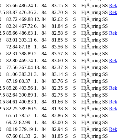
0
85.66
486.24
1.
84
83.15
S
S
HjÃ¸rring SS
Rek
7.5
83.87
476.36
2.
84
82.70
S
S
HjÃ¸rring SS
Rek
0
82.72
469.88
12.
84
82.62
S
S
HjÃ¸rring SS
5
82.24
467.72
6.
84
81.84
S
S
HjÃ¸rring SS
2.5
85.66
486.63
1.
84
82.58
S
S
HjÃ¸rring SS
Rek
5
83.01
393.11
6.
84
81.85
S
S
HjÃ¸rring SS
72.84
87.18
1.
84
83.56
S
S
HjÃ¸rring SS
5
82.31
388.89
2.
84
83.57
S
S
HjÃ¸rring SS
0
82.80
469.74
1.
84
83.60
S
S
HjÃ¸rring SS
Rek
0
77.56
367.04
13.
84
82.37
S
S
HjÃ¸rring SS
0
81.06
383.21
3.
84
83.14
S
S
HjÃ¸rring SS
67.19
80.37
1.
84
83.76
S
S
HjÃ¸rring SS
2.5
85.28
403.56
1.
84
82.35
S
S
HjÃ¸rring SS
Rek
7.5
82.64
390.89
1.
84
82.75
S
S
HjÃ¸rring SS
0.5
84.61
400.83
1.
84
81.66
S
S
HjÃ¸rring SS
Rek
2.5
82.25
389.80
5.
84
81.38
S
S
HjÃ¸rring SS
Rek
65.51
78.57
1.
84
82.86
S
S
HjÃ¸rring SS
69.22
82.99
1.
84
83.00
S
S
HjÃ¸rring SS
0
80.19
379.19
1.
84
82.94
S
S
HjÃ¸rring SS
Rek
67.60
81.33
2.
84
81.85
S
S
HjÃ¸rring SS