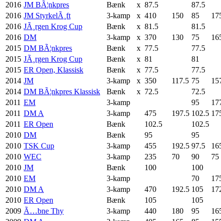
2016
JM BÃ¦nkpres
Bænk
x
87.5
87.5
2016
JM StyrkelÃ¸ft
3-kamp
x
410
150
85
17
2016
JÃ¸rgen Krog Cup
Bænk
x
81.5
81.5
2016
DM
3-kamp
x
370
130
75
16
2015
DM BÃ¦nkpres
Bænk
x
77.5
77.5
2015
JÃ¸rgen Krog Cup
Bænk
x
81
81
2015
ER Open, Klassisk
Bænk
x
77.5
77.5
2014
JM
3-kamp
x
350
117.5
75
15
2014
DM BÃ¦nkpres Klassisk
Bænk
x
72.5
72.5
2011
EM
3-kamp
95
17
2011
DM A
3-kamp
475
197.5
102.5
17
2011
ER Open
Bænk
102.5
102.5
2010
DM
Bænk
95
95
2010
TSK Cup
3-kamp
455
192.5
97.5
16
2010
WEC
3-kamp
235
70
90
75
2010
JM
Bænk
100
100
2010
EM
3-kamp
70
17
2010
DM A
3-kamp
470
192.5
105
17
2010
ER Open
Bænk
105
105
2009
Ã…bne Thy
3-kamp
440
180
95
16