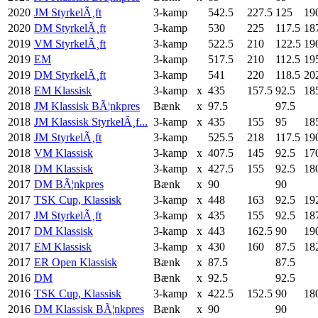
2020
JM StyrkelÃ¸ft
3-kamp
542.5
227.5
125
19
2020
DM StyrkelÃ¸ft
3-kamp
530
225
117.5
18
2019
VM StyrkelÃ¸ft
3-kamp
522.5
210
122.5
19
2019
EM
3-kamp
517.5
210
112.5
19
2019
DM StyrkelÃ¸ft
3-kamp
541
220
118.5
20
2018
EM Klassisk
3-kamp
x
435
157.5
92.5
18
2018
JM Klassisk BÃ¦nkpres
Bænk
x
97.5
97.5
2018
JM Klassisk StyrkelÃ¸f...
3-kamp
x
435
155
95
18
2018
JM StyrkelÃ¸ft
3-kamp
525.5
218
117.5
19
2018
VM Klassisk
3-kamp
x
407.5
145
92.5
17
2018
DM Klassisk
3-kamp
x
427.5
155
92.5
18
2017
DM BÃ¦nkpres
Bænk
x
90
90
2017
TSK Cup, Klassisk
3-kamp
x
448
163
92.5
19
2017
JM StyrkelÃ¸ft
3-kamp
x
435
155
92.5
18
2017
DM Klassisk
3-kamp
x
443
162.5
90
19
2017
EM Klassisk
3-kamp
x
430
160
87.5
18
2017
ER Open Klassisk
Bænk
x
87.5
87.5
2016
DM
Bænk
x
92.5
92.5
2016
TSK Cup, Klassisk
3-kamp
x
422.5
152.5
90
18
2016
DM Klassisk BÃ¦nkpres
Bænk
x
90
90