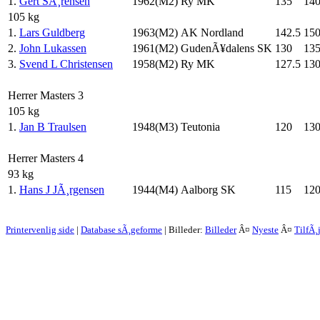
1.
Gert SÃ¸rensen
1962(M2)
Ry MK
135
14
105 kg
1.
Lars Guldberg
1963(M2)
AK Nordland
142.5
15
2.
John Lukassen
1961(M2)
GudenÃ¥dalens SK
130
13
3.
Svend L Christensen
1958(M2)
Ry MK
127.5
13
Herrer Masters 3
105 kg
1.
Jan B Traulsen
1948(M3)
Teutonia
120
13
Herrer Masters 4
93 kg
1.
Hans J JÃ¸rgensen
1944(M4)
Aalborg SK
115
12
Printervenlig side
|
Database sÃ¸geforme
| Billeder:
Billeder
Â¤
Nyeste
Â¤
TilfÃ¸