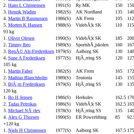
2.
Hans L Christensen
1991(S)
Ry MK
150
15
3.
Henrik Wadim
1982(S)
AK Nordland
135
14
4.
Martin B Rasmussen
1986(S)
AK Frem
105
112
5.
Morten K Hansen
1988(S)
VidebÃ¦k SK
110
115
93 kg
1.
Oliver Olesen
1990(S)
VidebÃ¦k SK
185
20
2.
Timmy Ibro
1989(S)
SportshÃ¸jskolen
160
167
3.
RenÃ© Als-Frederiksen
1979(S)
Aalborg SK
130
14
4.
Sune A Frederiksen
1977(S)
HjÃ¸rring SS
120
127
105 kg
1.
Martin Faber
1982(S)
AK Frem
165
172
2.
Mathias Blanchholm
1989(S)
Teutonia
145
15
3.
BjÃ¸rn Frederiksen
1979(S)
HjÃ¸rring SS
130
13
120 kg
1.
Bo H Jensen
1986(S)
Herkules
162.5
17
2.
Tadas Petrokas
1986(S)
VidebÃ¦k SK
162.5
16
3.
Michael NÃ¸rlev
1978(S)
HjÃ¸rring SS
135
14
4.
Alex G Thorsen
1990(S)
ER Powerlifting
85
92.
+120 kg
1.
Niels H Christensen
1977(S)
Aalborg SK
167.5
17