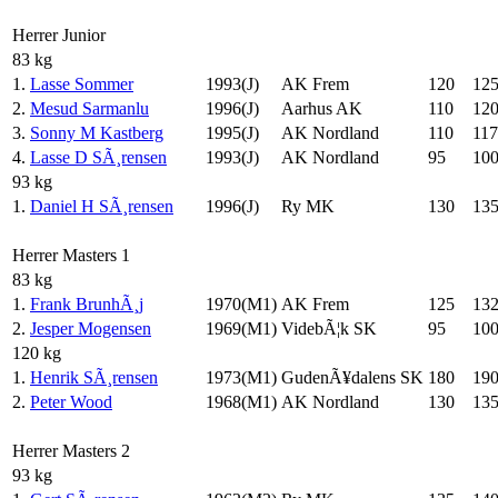
Herrer Junior
83 kg
1.
Lasse Sommer
1993(J)
AK Frem
120
12
2.
Mesud Sarmanlu
1996(J)
Aarhus AK
110
12
3.
Sonny M Kastberg
1995(J)
AK Nordland
110
117
4.
Lasse D SÃ¸rensen
1993(J)
AK Nordland
95
10
93 kg
1.
Daniel H SÃ¸rensen
1996(J)
Ry MK
130
13
Herrer Masters 1
83 kg
1.
Frank BrunhÃ¸j
1970(M1)
AK Frem
125
132
2.
Jesper Mogensen
1969(M1)
VidebÃ¦k SK
95
10
120 kg
1.
Henrik SÃ¸rensen
1973(M1)
GudenÃ¥dalens SK
180
19
2.
Peter Wood
1968(M1)
AK Nordland
130
13
Herrer Masters 2
93 kg