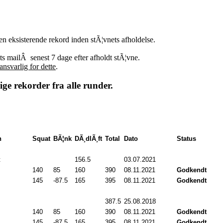
en eksisterende rekord inden stÃ¦vnets afholdelse.
ets mailÂ
senest 7 dage efter afholdt stÃ¦vne.
ansvarlig for dette
.
ige rekorder fra alle runder.
n
Squat
BÃ¦nk
DÃ¸dlÃ¸ft
Total
Dato
Status
t
156.5
03.07.2021
00:00
140
.0
85
.0
160
.0
390
.0
08.11.2021
00:00
Godkendt
145
.0
-87.5
165
.0
395
.0
08.11.2021
00:00
Godkendt
387.5
25.08.2018
00:00
140
.0
85
.0
160
.0
390
.0
08.11.2021
00:00
Godkendt
145
.0
-87.5
165
.0
395
.0
08.11.2021
00:00
Godkendt