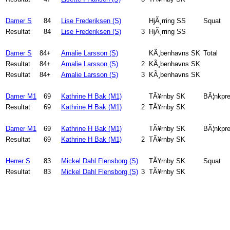
Damer S
84
Lise Frederiksen (S)
HjÃ¸rring SS
Squat
Resultat
84
Lise Frederiksen (S)
3
HjÃ¸rring SS
Damer S
84+
Amalie Larsson (S)
KÃ¸benhavns SK
Total
Resultat
84+
Amalie Larsson (S)
2
KÃ¸benhavns SK
Resultat
84+
Amalie Larsson (S)
3
KÃ¸benhavns SK
Damer M1
69
Kathrine H Bak (M1)
TÃ¥rnby SK
BÃ¦nkpr
Resultat
69
Kathrine H Bak (M1)
2
TÃ¥rnby SK
Damer M1
69
Kathrine H Bak (M1)
TÃ¥rnby SK
BÃ¦nkpre
Resultat
69
Kathrine H Bak (M1)
2
TÃ¥rnby SK
Herrer S
83
Mickel Dahl Flensborg (S)
TÃ¥rnby SK
Squat
Resultat
83
Mickel Dahl Flensborg (S)
3
TÃ¥rnby SK