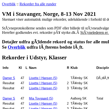
Overblik
::
Rekorder fra alle runder
VM i Stavanger, Norge, 8-13 Nov 2021
Skemaet viser automatisk mulige rekorder, udelukkende i forhold til d
StÃ¦vneprotokollerne sendes som PDF eller billede til stÃ¦vneudvalg
Herefter godkendes evt. rekorder pÃ¥ styrke.dk.Â
StÃ¦vnelederen er 
Detajler udfra gÃ¦ldende rekord og status for alle mul
Se
Overblik
udfra lÃ¸fterens bedste lÃ¸ft.
Rekorder i Udstyr, Klasser
Info
Kl
L
Navn
R
Klub
Discipli
Damer S
47
Lisette I Hansen (S)
TÃ¥rnby SK
DÃ¸dlÃ¸f
Resultat
47
Lisette I Hansen (S)
2
TÃ¥rnby SK
Resultat
47
Lisette I Hansen (S)
3
TÃ¥rnby SK
Damer S
47
Mia Tovgaard (S)
Aalborg SK
Total
Resultat
47
Lisette I Hansen (S)
2
TÃ¥rnby SK
Resultat
47
Lisette I Hansen (S)
3
TÃ¥rnby SK