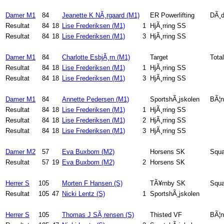
Damer M1
84
Jeanette K NÃ¸rgaard (M1)
ER Powerlifting
DÃ¸d
Resultat
84
18
Lise Frederiksen (M1)
1
HjÃ¸rring SS
Resultat
84
18
Lise Frederiksen (M1)
3
HjÃ¸rring SS
Damer M1
84
Charlotte EsbjÃ¸rn (M1)
Target
Total
Resultat
84
18
Lise Frederiksen (M1)
1
HjÃ¸rring SS
Resultat
84
18
Lise Frederiksen (M1)
3
HjÃ¸rring SS
Damer M1
84
Annette Pedersen (M1)
SportshÃ¸jskolen
BÃ¦n
Resultat
84
18
Lise Frederiksen (M1)
1
HjÃ¸rring SS
Resultat
84
18
Lise Frederiksen (M1)
2
HjÃ¸rring SS
Resultat
84
18
Lise Frederiksen (M1)
3
HjÃ¸rring SS
Damer M2
57
Eva Buxbom (M2)
Horsens SK
Squa
Resultat
57
19
Eva Buxbom (M2)
2
Horsens SK
Herrer S
105
Morten F Hansen (S)
TÃ¥rnby SK
Squa
Resultat
105
47
Nicki Lentz (S)
1
SportshÃ¸jskolen
Herrer S
105
Thomas J SÃ¸rensen (S)
Thisted VF
BÃ¦n