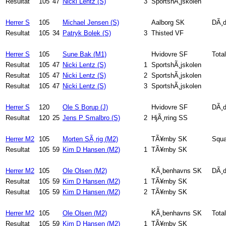
Resultat
105
47
Nicki Lentz (S)
3
SportshÃ¸jskolen
Herrer S
105
Michael Jensen (S)
Aalborg SK
DÃ¸d
Resultat
105
34
Patryk Bolek (S)
3
Thisted VF
Herrer S
105
Sune Bak (M1)
Hvidovre SF
Total
Resultat
105
47
Nicki Lentz (S)
1
SportshÃ¸jskolen
Resultat
105
47
Nicki Lentz (S)
2
SportshÃ¸jskolen
Resultat
105
47
Nicki Lentz (S)
3
SportshÃ¸jskolen
Herrer S
120
Ole S Borup (J)
Hvidovre SF
DÃ¸d
Resultat
120
25
Jens P Smalbro (S)
2
HjÃ¸rring SS
Herrer M2
105
Morten SÃ¸rig (M2)
TÃ¥rnby SK
Squa
Resultat
105
59
Kim D Hansen (M2)
1
TÃ¥rnby SK
Herrer M2
105
Ole Olsen (M2)
KÃ¸benhavns SK
DÃ¸d
Resultat
105
59
Kim D Hansen (M2)
1
TÃ¥rnby SK
Resultat
105
59
Kim D Hansen (M2)
2
TÃ¥rnby SK
Herrer M2
105
Ole Olsen (M2)
KÃ¸benhavns SK
Total
Resultat
105
59
Kim D Hansen (M2)
1
TÃ¥rnby SK