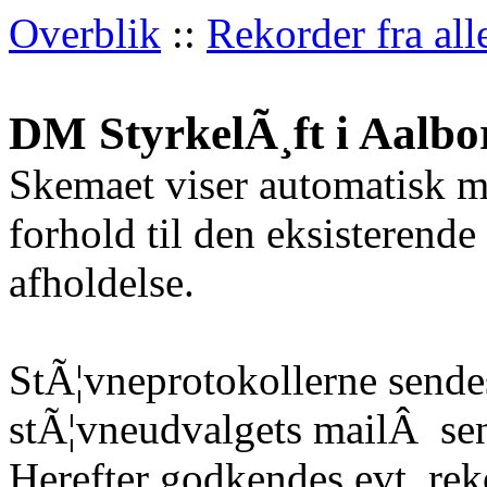
Overblik
::
Rekorder fra all
DM StyrkelÃ¸ft i Aalbo
Skemaet viser automatisk m
forhold til den eksisterende
afholdelse.
StÃ¦vneprotokollerne sendes
stÃ¦vneudvalgets mailÂ
sen
Herefter godkendes evt. re