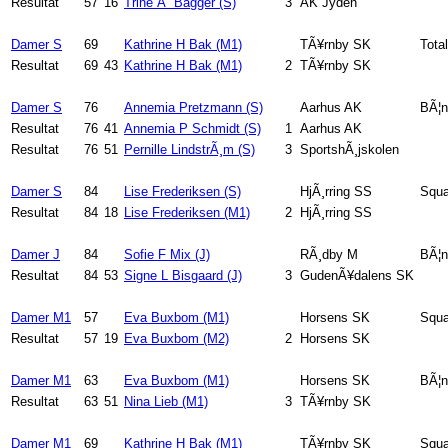
Resultat
57
16
Trine Ã˜ Bagger (S)
3
AK Jyden
Damer S
69
Kathrine H Bak (M1)
TÃ¥rnby SK
Total
Resultat
69
43
Kathrine H Bak (M1)
2
TÃ¥rnby SK
Damer S
76
Annemia Pretzmann (S)
Aarhus AK
BÃ¦n
Resultat
76
41
Annemia P Schmidt (S)
1
Aarhus AK
Resultat
76
51
Pernille LindstrÃ¸m (S)
3
SportshÃ¸jskolen
Damer S
84
Lise Frederiksen (S)
HjÃ¸rring SS
Squa
Resultat
84
18
Lise Frederiksen (M1)
2
HjÃ¸rring SS
Damer J
84
Sofie F Mix (J)
RÃ¸dby M
BÃ¦n
Resultat
84
53
Signe L Bisgaard (J)
3
GudenÃ¥dalens SK
Damer M1
57
Eva Buxbom (M1)
Horsens SK
Squa
Resultat
57
19
Eva Buxbom (M2)
2
Horsens SK
Damer M1
63
Eva Buxbom (M1)
Horsens SK
BÃ¦n
Resultat
63
51
Nina Lieb (M1)
3
TÃ¥rnby SK
Damer M1
69
Kathrine H Bak (M1)
TÃ¥rnby SK
Squa