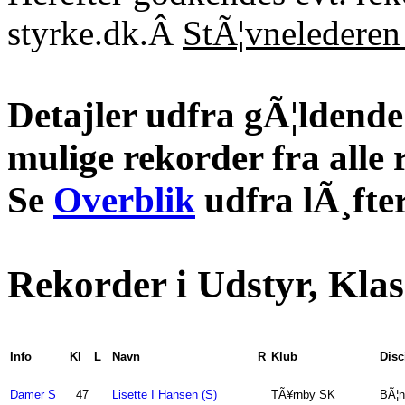
styrke.dk.Â
StÃ¦vnelederen 
Detajler udfra gÃ¦ldende 
mulige rekorder fra alle 
Se
Overblik
udfra lÃ¸fter
Rekorder i Udstyr, Klas
Info
Kl
L
Navn
R
Klub
Disc
Damer S
47
Lisette I Hansen (S)
TÃ¥rnby SK
BÃ¦n