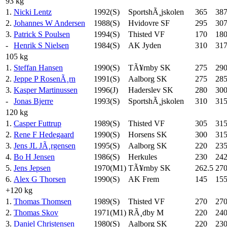
93 kg
1.
Nicki Lentz
1992(S)
SportshÃ¸jskolen
365
387
2.
Johannes W Andersen
1988(S)
Hvidovre SF
295
307
3.
Patrick S Poulsen
1994(S)
Thisted VF
170
18
-
Henrik S Nielsen
1984(S)
AK Jyden
310
317
105 kg
1.
Steffan Hansen
1990(S)
TÃ¥rnby SK
275
29
2.
Jeppe P RosenÃ¸rn
1991(S)
Aalborg SK
275
28
3.
Kasper Martinussen
1996(J)
Haderslev SK
280
30
-
Jonas Bjerre
1993(S)
SportshÃ¸jskolen
310
31
120 kg
1.
Casper Futtrup
1989(S)
Thisted VF
305
31
2.
Rene F Hedegaard
1990(S)
Horsens SK
300
31
3.
Jens JL JÃ¸rgensen
1995(S)
Aalborg SK
220
23
4.
Bo H Jensen
1986(S)
Herkules
230
242
5.
Jens Jepsen
1970(M1)
TÃ¥rnby SK
262.5
27
6.
Alex G Thorsen
1990(S)
AK Frem
145
15
+120 kg
1.
Thomas Thomsen
1989(S)
Thisted VF
270
27
2.
Thomas Skov
1971(M1)
RÃ¸dby M
220
24
3.
Daniel Christensen
1980(S)
Aalborg SK
220
23