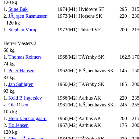
120 kg
1.
Sune Bak
1974(M1)
Hvidovre SF
295
31
2.
JÃ¸rgen Rasmussen
1973(M1)
Horsens SK
220
23
+120 kg
1.
Stephan Vorup
1973(M1)
Thisted VF
200
21
Herrer Masters 2
66 kg
1.
Thomas Reimers
1968(M2)
TÃ¥rnby SK
162.5
17
74 kg
1.
Peter Hansen
1962(M2)
KÃ¸benhavns SK
145
15
83 kg
1.
Jan Sahlgren
1960(M2)
TÃ¥rnby SK
185
20
93 kg
1.
Keld B Ingerslev
1966(M2)
Aarhus AK
220
23
-
Ole Olsen
1961(M2)
KÃ¸benhavns SK
245
25
105 kg
1.
Henrik Schougaard
1966(M2)
Aarhus AK
200
21
2.
Bo Jensen
1967(M2)
Aarhus AK
175
20
120 kg
1.
Claus JÃ¸rgensen
1964(M2)
TÃ¥rnby SK
220
23