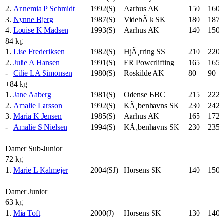
2.
Annemia P Schmidt
1992(S)
Aarhus AK
150
16
3.
Nynne Bjerg
1987(S)
VidebÃ¦k SK
180
187
4.
Louise K Madsen
1993(S)
Aarhus AK
140
15
84 kg
1.
Lise Frederiksen
1982(S)
HjÃ¸rring SS
210
22
2.
Julie A Hansen
1991(S)
ER Powerlifting
165
16
-
Cilie LA Simonsen
1980(S)
Roskilde AK
80
90
+84 kg
1.
Jane Aaberg
1981(S)
Odense BBC
215
222
2.
Amalie Larsson
1992(S)
KÃ¸benhavns SK
230
242
3.
Maria K Jensen
1985(S)
Aarhus AK
165
172
-
Amalie S Nielsen
1994(S)
KÃ¸benhavns SK
230
23
Damer Sub-Junior
72 kg
1.
Marie L Kalmejer
2004(SJ)
Horsens SK
140
15
Damer Junior
63 kg
1.
Mia Toft
2000(J)
Horsens SK
130
14