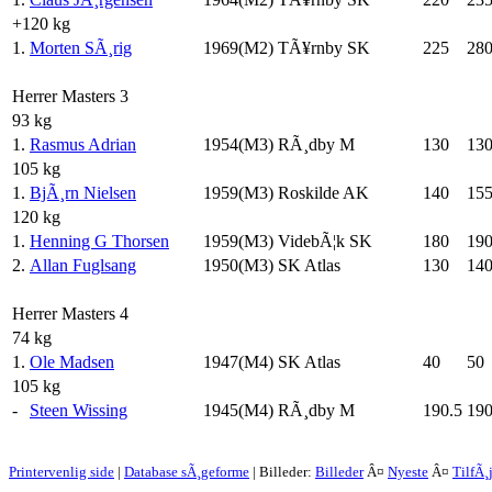
+120 kg
1.
Morten SÃ¸rig
1969(M2)
TÃ¥rnby SK
225
28
Herrer Masters 3
93 kg
1.
Rasmus Adrian
1954(M3)
RÃ¸dby M
130
13
105 kg
1.
BjÃ¸rn Nielsen
1959(M3)
Roskilde AK
140
15
120 kg
1.
Henning G Thorsen
1959(M3)
VidebÃ¦k SK
180
190
2.
Allan Fuglsang
1950(M3)
SK Atlas
130
14
Herrer Masters 4
74 kg
1.
Ole Madsen
1947(M4)
SK Atlas
40
50
105 kg
-
Steen Wissing
1945(M4)
RÃ¸dby M
190.5
190
Printervenlig side
|
Database sÃ¸geforme
| Billeder:
Billeder
Â¤
Nyeste
Â¤
TilfÃ¸