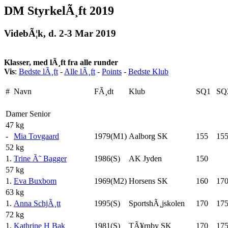
DM StyrkelÃ¸ft 2019
VidebÃ¦k, d. 2-3 Mar 2019
Klasser, med lÃ¸ft fra alle runder
Vis
:
Bedste lÃ¸ft
-
Alle lÃ¸ft
-
Points
-
Bedste Klub
#
Navn
FÃ¸dt
Klub
SQ1
SQ
Damer Senior
47 kg
-
Mia Tovgaard
1979(M1)
Aalborg SK
155
15
52 kg
1.
Trine Ã˜ Bagger
1986(S)
AK Jyden
150
57 kg
1.
Eva Buxbom
1969(M2)
Horsens SK
160
17
63 kg
1.
Anna SchjÃ¸tt
1995(S)
SportshÃ¸jskolen
170
17
72 kg
1.
Kathrine H Bak
1981(S)
TÃ¥rnby SK
170
17