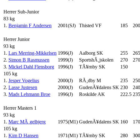
Herrer Sub-Junior
83 kg
1.
Benjamin F Andersen
2001(SJ)
Thisted VF
185
20
Herrer Junior
93 kg
1.
Lars Merring-Mikkelsen
1996(J)
Aalborg SK
255
26
2.
Simon B Rasmussen
1999(J)
SportshÃ¸jskolen
270
27
3.
Mickel Dahl Flensborg
1996(J)
TÃ¥rnby SK
150
105 kg
1.
Jesper Vogelius
2000(J)
RÃ¸dby M
235
25
2.
Lasse Justesen
2000(J)
GudenÃ¥dalens SK
230
24
3.
Mads Lehmann Broe
1996(J)
Roskilde AK
222.5
23
Herrer Masters 1
93 kg
1.
Marc MÃ¸gelbjerg
1975(M1)
GudenÃ¥dalens SK
160
17
105 kg
1.
Kim D Hansen
1971(M1)
TÃ¥rnby SK
280
30