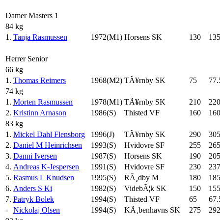
Damer Masters 1
84 kg
1.
Tanja Rasmussen
1972(M1)
Horsens SK
130
13
Herrer Senior
66 kg
1.
Thomas Reimers
1968(M2)
TÃ¥rnby SK
75
77.
74 kg
1.
Morten Rasmussen
1978(M1)
TÃ¥rnby SK
210
22
2.
Kristinn Arnason
1986(S)
Thisted VF
160
16
83 kg
1.
Mickel Dahl Flensborg
1996(J)
TÃ¥rnby SK
290
30
2.
Daniel M Heinrichsen
1993(S)
Hvidovre SF
255
26
3.
Danni Iversen
1987(S)
Horsens SK
190
20
4.
Andreas K-Jespersen
1991(S)
Hvidovre SF
230
237
5.
Rasmus L Knudsen
1995(S)
RÃ¸dby M
180
18
6.
Anders S Ki
1982(S)
VidebÃ¦k SK
150
15
7.
Patryk Bolek
1994(S)
Thisted VF
65
67.
-
Nickolaj Olsen
1994(S)
KÃ¸benhavns SK
275
292