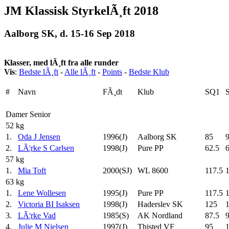
JM Klassisk StyrkelÃ¸ft 2018
Aalborg SK, d. 15-16 Sep 2018
Klasser, med lÃ¸ft fra alle runder
Vis
:
Bedste lÃ¸ft
-
Alle lÃ¸ft
-
Points
-
Bedste Klub
#
Navn
FÃ¸dt
Klub
SQ1
Damer Senior
52 kg
1.
Oda J Jensen
1996(J)
Aalborg SK
85
9
2.
LÃ¦rke S Carlsen
1998(J)
Pure PP
62.5
57 kg
1.
Mia Toft
2000(SJ)
WL 8600
117.5
63 kg
1.
Lene Wollesen
1995(J)
Pure PP
117.5
1
2.
Victoria BI Isaksen
1998(J)
Haderslev SK
125
3.
LÃ¦rke Vad
1985(S)
AK Nordland
87.5
4.
Julie M Nielsen
1997(J)
Thisted VF
95