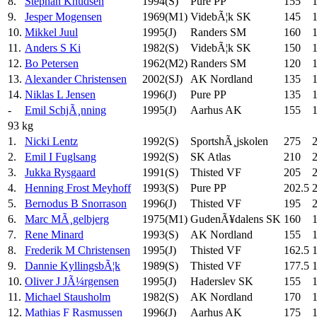
8.
Stephan Knudsen
1994(S)
Pure PP
155
9.
Jesper Mogensen
1969(M1)
VidebÃ¦k SK
145
10.
Mikkel Juul
1995(J)
Randers SM
160
11.
Anders S Ki
1982(S)
VidebÃ¦k SK
150
12.
Bo Petersen
1962(M2)
Randers SM
120
13.
Alexander Christensen
2002(SJ)
AK Nordland
135
14.
Niklas L Jensen
1996(J)
Pure PP
135
-
Emil SchjÃ¸nning
1995(J)
Aarhus AK
155
93 kg
1.
Nicki Lentz
1992(S)
SportshÃ¸jskolen
275
2.
Emil I Fuglsang
1992(S)
SK Atlas
210
3.
Jukka Rysgaard
1991(S)
Thisted VF
205
4.
Henning Frost Meyhoff
1993(S)
Pure PP
202.5
5.
Bernodus B Snorrason
1996(J)
Thisted VF
195
6.
Marc MÃ¸gelbjerg
1975(M1)
GudenÃ¥dalens SK
160
7.
Rene Minard
1993(S)
AK Nordland
155
8.
Frederik M Christensen
1995(J)
Thisted VF
162.5
9.
Dannie KyllingsbÃ¦k
1989(S)
Thisted VF
177.5
10.
Oliver J JÃ¼rgensen
1995(J)
Haderslev SK
155
11.
Michael Stausholm
1982(S)
AK Nordland
170
12.
Mathias F Rasmussen
1996(J)
Aarhus AK
175