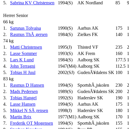
5.
Sabrina KV Christensen
1994(S)
AK Nordland
85
9
Herrer Senior
66 kg
1.
Sarunas Tolvaisa
1990(S)
Aarhus AK
175
2.
Rasmus ThÃ¸gersen
1984(S)
Zielkes FK
140
74 kg
1.
Matti Christensen
1995(J)
Thisted VF
235
2.
Lasse Sommer
1993(S)
AK Frem
160
3.
Lars K Lund
1984(S)
Aalborg SK
177.5
4.
John Terragni
1947(M4)
Aalborg SK
112.5
5.
Tobias H Juul
2002(SJ)
GudenÃ¥dalens SK
100
83 kg
1.
Rasmus D Hansen
1994(S)
SportshÃ¸jskolen
230
2.
Mads Pedersen
1989(S)
GudenÃ¥dalens SK
200
3.
Tobias Hangel
1992(S)
Haderslev SK
190
4.
Lasse Hansen
1994(S)
Aarhus AK
175
5.
Mikkel N SÃ¸rensen
1998(J)
Haderslev SK
180
6.
Martin Brix
1977(M1)
Aalborg SK
170
7.
Frederik OT Mogensen
1994(S)
SportshÃ¸jskolen
155