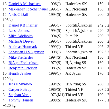
13.
Daniel A Michaelsen
1996(J)
Haderslev SK
150
14.
Max-raban R Scheithauer
1995(J)
AK Nordland
130
15.
Niels C Dall
1994(S)
Haderslev SK
200
105 kg
1.
Daniel KB Fischer
1995(J)
SportshÃ¸jskolen
242.5
2.
Lasse Johansen
1994(S)
SportshÃ¸jskolen
220
3.
Mike Adelholm
1994(S)
Pure PP
200
4.
Martin A Dreyer
1995(J)
SportshÃ¸jskolen
200
5.
Andreas Houmark
1999(J)
Thisted VF
205
6.
Sebastian H SÃ¸rensen
1998(J)
SportshÃ¸jskolen
192.5
7.
Mike Fregerslev
1994(S)
AK Nordland
180
8.
BjÃ¸rn Frederiksen
1979(S)
HjÃ¸rring SS
160
9.
Benjamin Petersen
1985(S)
Haderslev SK
160
10.
Henrik Jewkes
1999(J)
AK Jyden
170
120 kg
1.
Jens P Smalbro
1994(S)
HjÃ¸rring SS
280
2.
Casper Futtrup
1989(S)
Thisted VF
267.5
3.
Stephan Vorup
1973(M1)
Thisted VF
190
4.
Tommy Hansen
1988(S)
Haderslev SK
177.5
+120 kg