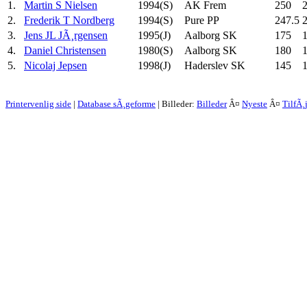
1.
Martin S Nielsen
1994(S)
AK Frem
250
2.
Frederik T Nordberg
1994(S)
Pure PP
247.5
3.
Jens JL JÃ¸rgensen
1995(J)
Aalborg SK
175
4.
Daniel Christensen
1980(S)
Aalborg SK
180
5.
Nicolaj Jepsen
1998(J)
Haderslev SK
145
Printervenlig side
|
Database sÃ¸geforme
| Billeder:
Billeder
Â¤
Nyeste
Â¤
TilfÃ¸