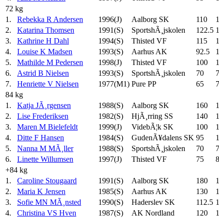
72 kg
1.
Rebekka R Andersen
1996(J)
Aalborg SK
110
2.
Katarina Thomsen
1991(S)
SportshÃ¸jskolen
122.5
3.
Kathrine H Dahl
1994(S)
Thisted VF
115
4.
Louise K Madsen
1993(S)
Aarhus AK
92.5
5.
Mathilde M Pedersen
1998(J)
Thisted VF
100
6.
Astrid B Nielsen
1993(S)
SportshÃ¸jskolen
70
7.
Henriette V Nielsen
1977(M1)
Pure PP
65
7
84 kg
1.
Katja JÃ¸rgensen
1988(S)
Aalborg SK
160
2.
Lise Frederiksen
1982(S)
HjÃ¸rring SS
140
3.
Maren M Bielefeldt
1999(J)
VidebÃ¦k SK
100
4.
Ditte F Hansen
1984(S)
GudenÃ¥dalens SK
95
5.
Nanna M MÃ¸ller
1988(S)
SportshÃ¸jskolen
70
6.
Linette Willumsen
1997(J)
Thisted VF
75
+84 kg
1.
Caroline Stougaard
1991(S)
Aalborg SK
180
2.
Maria K Jensen
1985(S)
Aarhus AK
130
3.
Sofie MN MÃ¸nsted
1990(S)
Haderslev SK
112.5
4.
Christina VS Hven
1987(S)
AK Nordland
120