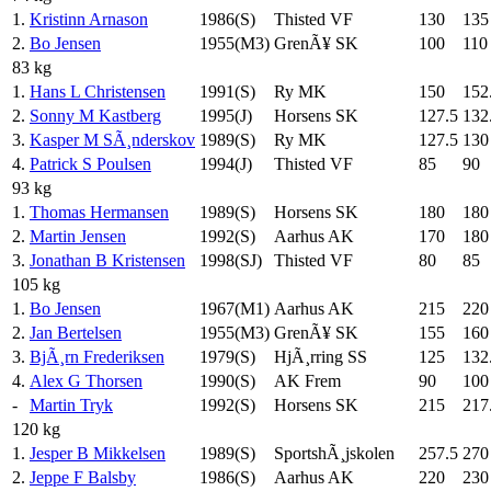
1.
Kristinn Arnason
1986(S)
Thisted VF
130
135
2.
Bo Jensen
1955(M3)
GrenÃ¥ SK
100
110
83 kg
1.
Hans L Christensen
1991(S)
Ry MK
150
152
2.
Sonny M Kastberg
1995(J)
Horsens SK
127.5
132
3.
Kasper M SÃ¸nderskov
1989(S)
Ry MK
127.5
130
4.
Patrick S Poulsen
1994(J)
Thisted VF
85
90
93 kg
1.
Thomas Hermansen
1989(S)
Horsens SK
180
180
2.
Martin Jensen
1992(S)
Aarhus AK
170
180
3.
Jonathan B Kristensen
1998(SJ)
Thisted VF
80
85
105 kg
1.
Bo Jensen
1967(M1)
Aarhus AK
215
220
2.
Jan Bertelsen
1955(M3)
GrenÃ¥ SK
155
160
3.
BjÃ¸rn Frederiksen
1979(S)
HjÃ¸rring SS
125
132
4.
Alex G Thorsen
1990(S)
AK Frem
90
100
-
Martin Tryk
1992(S)
Horsens SK
215
217
120 kg
1.
Jesper B Mikkelsen
1989(S)
SportshÃ¸jskolen
257.5
270
2.
Jeppe F Balsby
1986(S)
Aarhus AK
220
230