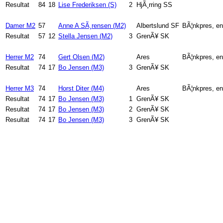
Resultat
84
18
Lise Frederiksen (S)
2
HjÃ¸rring SS
Damer M2
57
Anne A SÃ¸rensen (M2)
Albertslund SF
BÃ¦nkpres, en
Resultat
57
12
Stella Jensen (M2)
3
GrenÃ¥ SK
Herrer M2
74
Gert Olsen (M2)
Ares
BÃ¦nkpres, en
Resultat
74
17
Bo Jensen (M3)
3
GrenÃ¥ SK
Herrer M3
74
Horst Diter (M4)
Ares
BÃ¦nkpres, en
Resultat
74
17
Bo Jensen (M3)
1
GrenÃ¥ SK
Resultat
74
17
Bo Jensen (M3)
2
GrenÃ¥ SK
Resultat
74
17
Bo Jensen (M3)
3
GrenÃ¥ SK