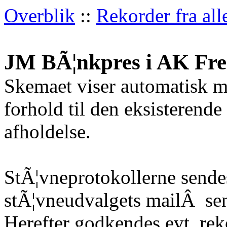
Overblik
::
Rekorder fra all
JM BÃ¦nkpres i AK Fre
Skemaet viser automatisk m
forhold til den eksisterende
afholdelse.
StÃ¦vneprotokollerne sendes
stÃ¦vneudvalgets mailÂ
sen
Herefter godkendes evt. re