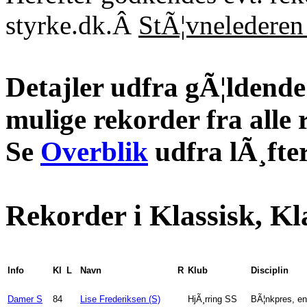
styrke.dk.Â
StÃ¦vnelederen 
Detajler udfra gÃ¦ldende 
mulige rekorder fra alle 
Se
Overblik
udfra lÃ¸fter
Rekorder i Klassisk, Kl
Info
Kl
L
Navn
R
Klub
Disciplin
Damer S
84
Lise Frederiksen (S)
HjÃ¸rring SS
BÃ¦nkpres, en