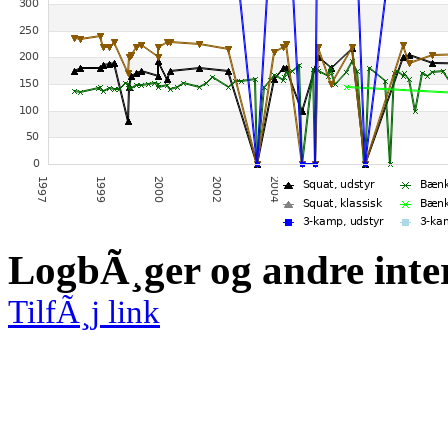
LogbÃ¸ger og andre inte
TilfÃ¸j link