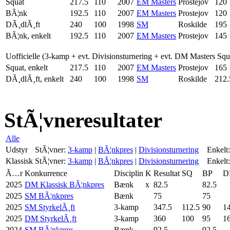
Squat
217.5
110
2007
EM Masters
Prostejov
120
BÃ¦nk
192.5
110
2007
EM Masters
Prostejov
120
DÃ¸dlÃ¸ft
240
100
1998
SM
Roskilde
195
BÃ¦nk, enkelt
192.5
110
2007
EM Masters
Prostejov
145
Uofficielle (3-kamp + evt. Divisionsturnering + evt. DM Masters Sq
Squat, enkelt
217.5
110
2007
EM Masters
Prostejov
165
DÃ¸dlÃ¸ft, enkelt
240
100
1998
SM
Roskilde
212.
StÃ¦vneresultater
Alle
Udstyr
StÃ¦vner:
3-kamp
|
BÃ¦nkpres
|
Divisionsturnering
Enkelt:
Klassisk
StÃ¦vner:
3-kamp
|
BÃ¦nkpres
|
Divisionsturnering
Enkelt:
Ã…r
Konkurrence
Disciplin
K
Resultat
SQ
BP
D
2025
DM Klassisk BÃ¦nkpres
Bænk
x
82.5
82.5
2025
SM BÃ¦nkpres
Bænk
75
75
2025
SM StyrkelÃ¸ft
3-kamp
347.5
112.5
90
1
2025
DM StyrkelÃ¸ft
3-kamp
360
100
95
1
2024
SM BÃ¦nkpres
Bænk
92.5
92.5