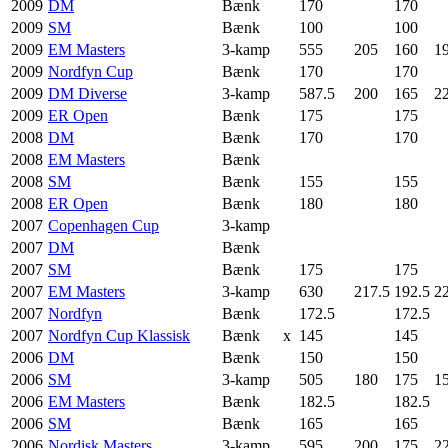
2009
DM
Bænk
170
170
2009
SM
Bænk
100
100
2009
EM Masters
3-kamp
555
205
160
1
2009
Nordfyn Cup
Bænk
170
170
2009
DM Diverse
3-kamp
587.5
200
165
2
2009
ER Open
Bænk
175
175
2008
DM
Bænk
170
170
2008
EM Masters
Bænk
2008
SM
Bænk
155
155
2008
ER Open
Bænk
180
180
2007
Copenhagen Cup
3-kamp
2007
DM
Bænk
2007
SM
Bænk
175
175
2007
EM Masters
3-kamp
630
217.5
192.5
2
2007
Nordfyn
Bænk
172.5
172.5
2007
Nordfyn Cup Klassisk
Bænk
x
145
145
2006
DM
Bænk
150
150
2006
SM
3-kamp
505
180
175
1
2006
EM Masters
Bænk
182.5
182.5
2006
SM
Bænk
165
165
2006
Nordisk Masters
3-kamp
595
200
175
2