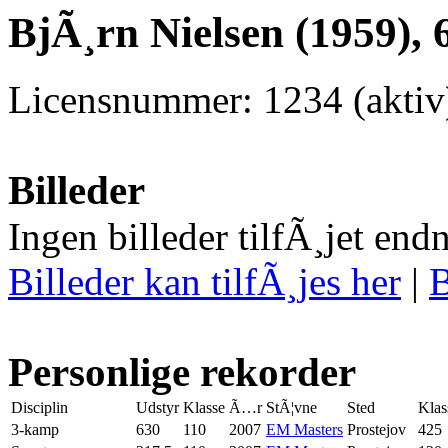
BjÃ¸rn Nielsen (1959), 
Licensnummer: 1234 (aktiv
Billeder
Ingen billeder tilfÃ¸jet end
Billeder kan tilfÃ¸jes her
|
B
Personlige rekorder
Disciplin
Udstyr
Klasse
Ã…r
StÃ¦vne
Sted
Klas
3-kamp
630
110
2007
EM Masters
Prostejov
425