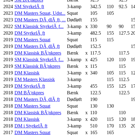
2024
SM StyrkelÃ¸ft
3-kamp
342.5
110
92.5
1
2023
DM Masters Squat, Udst...
Squat
105
105
2023
DM Masters DÃ¸dlÃ¸ft, ...
Dødløft
155
1
2022
SM Klassisk StyrkelÃ¸f...
3-kamp
x
330
90
90
1
2020
DM StyrkelÃ¸ft
3-kamp
482.5
155
127.5
2
2019
DM Masters Squat
Squat
115
115
2019
DM Masters DÃ¸dlÃ¸ft
Dødløft
152.5
1
2019
DM Klassisk BÃ¦nkpres
Bænk
x
117.5
117.5
2019
SM Klassisk StyrkelÃ¸f...
3-kamp
x
425
120
110
1
2019
SM Klassisk BÃ¦nkpres
Bænk
x
115
115
2019
DM Klassisk
3-kamp
x
340
105
115
1
2019
EM Masters Klassisk
3-kamp
115
112.5
2019
DM StyrkelÃ¸ft
3-kamp
455
155
125
1
2018
DM BÃ¦nkpres
Bænk
122.5
122.5
2018
DM Masters DÃ¸dlÃ¸ft
Dødløft
190
1
2018
DM Masters Squat
Squat
130
130
2018
DM Klassisk BÃ¦nkpres
Bænk
x
110
110
2018
DM Klassisk
3-kamp
x
420
115
120
1
2018
DM i StyrkelÃ¸ft
3-kamp
510
170
135
2
2017
DM Masters Squat
Squat
x
165
165