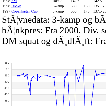
1998
SM
Bænk
142.5
142.5
1998
DM-B
3-kamp
550
180
135
2
1997
Copenhagen Cup
3-kamp
550
175
137.5
2
StÃ¦vnedata: 3-kamp og bÃ¦
bÃ¦nkpres: Fra 2000. Div. 
DM squat og dÃ¸dlÃ¸ft: Fr