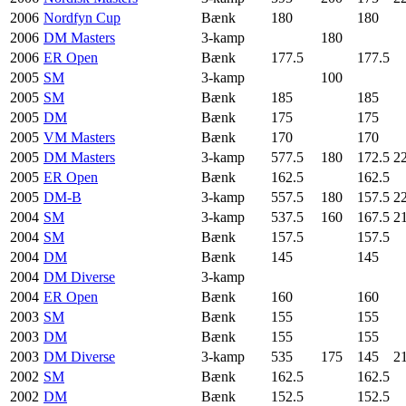
2006
Nordfyn Cup
Bænk
180
180
2006
DM Masters
3-kamp
180
2006
ER Open
Bænk
177.5
177.5
2005
SM
3-kamp
100
2005
SM
Bænk
185
185
2005
DM
Bænk
175
175
2005
VM Masters
Bænk
170
170
2005
DM Masters
3-kamp
577.5
180
172.5
2
2005
ER Open
Bænk
162.5
162.5
2005
DM-B
3-kamp
557.5
180
157.5
2
2004
SM
3-kamp
537.5
160
167.5
2
2004
SM
Bænk
157.5
157.5
2004
DM
Bænk
145
145
2004
DM Diverse
3-kamp
2004
ER Open
Bænk
160
160
2003
SM
Bænk
155
155
2003
DM
Bænk
155
155
2003
DM Diverse
3-kamp
535
175
145
2
2002
SM
Bænk
162.5
162.5
2002
DM
Bænk
152.5
152.5