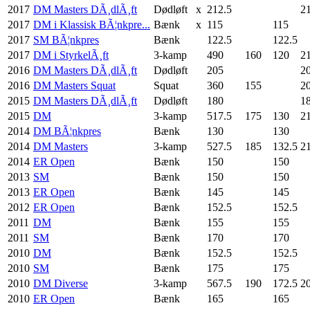
2017
DM Masters DÃ¸dlÃ¸ft
Dødløft
x
212.5
2
2017
DM i Klassisk BÃ¦nkpre...
Bænk
x
115
115
2017
SM BÃ¦nkpres
Bænk
122.5
122.5
2017
DM i StyrkelÃ¸ft
3-kamp
490
160
120
2
2016
DM Masters DÃ¸dlÃ¸ft
Dødløft
205
2
2016
DM Masters Squat
Squat
360
155
2
2015
DM Masters DÃ¸dlÃ¸ft
Dødløft
180
1
2015
DM
3-kamp
517.5
175
130
2
2014
DM BÃ¦nkpres
Bænk
130
130
2014
DM Masters
3-kamp
527.5
185
132.5
2
2014
ER Open
Bænk
150
150
2013
SM
Bænk
150
150
2013
ER Open
Bænk
145
145
2012
ER Open
Bænk
152.5
152.5
2011
DM
Bænk
155
155
2011
SM
Bænk
170
170
2010
DM
Bænk
152.5
152.5
2010
SM
Bænk
175
175
2010
DM Diverse
3-kamp
567.5
190
172.5
2
2010
ER Open
Bænk
165
165