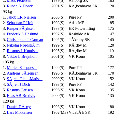
2.
Mads Pedersen
1989(S)
Aalborg SK
185
3.
Ruben N Donde
2001(S)
KÃ¸benhavns SK
120
93 kg
1.
Jakob LR Nielsen
2000(S)
Pure PP
200
2.
Sebastian P Holt
1998(S)
Atlas MF
185
3.
Kasper PÃ¸rksen
1988(S)
ER Powerlifting
175
4.
Frederik S Haslund
1992(S)
Roskilde AK
147
5.
Christopher T Carman
1995(S)
TÃ¥rnby SK
145
6.
Nikolaj NordstrÃ¸m
1999(S)
RÃ¸dby M
120
7.
Rasmus L Knudsen
1995(S)
RÃ¸dby M
110
8.
Viktor L Brejnholt
2001(S)
VK Kono
105
105 kg
1.
Morten S Jeppesen
1999(S)
Pure PP
177
2.
Andreas SÃ¸rensen
1990(S)
KÃ¸benhavns SK
170
3.
SÃ¸ren Glent-Madsen
2000(S)
VK Kono
152
4.
SÃ¸ren J Dich
1993(S)
Pure PP
142
5.
Rasmus Carlsen
1996(S)
VK Kono
135
6.
Elias AB Bredvig
2000(S)
VK Kono
135
120 kg
1.
Daniel DÃ¸rge
1993(S)
VK Kono
180
2.
Lars Mikkelsen
1962(M3)
VidebÃ¦k SK
192