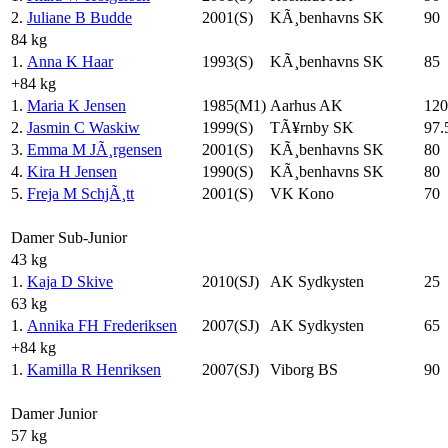
2.
Juliane B Budde
2001(S)
KÃ¸benhavns SK
90
84 kg
1.
Anna K Haar
1993(S)
KÃ¸benhavns SK
85
+84 kg
1.
Maria K Jensen
1985(M1)
Aarhus AK
120
2.
Jasmin C Waskiw
1999(S)
TÃ¥rnby SK
97.
3.
Emma M JÃ¸rgensen
2001(S)
KÃ¸benhavns SK
80
4.
Kira H Jensen
1990(S)
KÃ¸benhavns SK
80
5.
Freja M SchjÃ¸tt
2001(S)
VK Kono
70
Damer Sub-Junior
43 kg
1.
Kaja D Skive
2010(SJ)
AK Sydkysten
25
63 kg
1.
Annika FH Frederiksen
2007(SJ)
AK Sydkysten
65
+84 kg
1.
Kamilla R Henriksen
2007(SJ)
Viborg BS
90
Damer Junior
57 kg