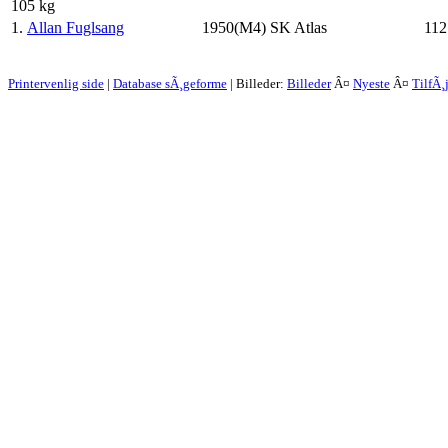
105 kg
1.
Allan Fuglsang
1950(M4)
SK Atlas
112
Printervenlig side
|
Database sÃ¸geforme
| Billeder:
Billeder
Â¤
Nyeste
Â¤
TilfÃ¸