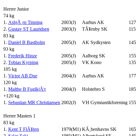
Herrer Junior
74 kg
1.
AsbjÃ¸rn Tinning
2003(J)
Aarhus AK
127
2.
Gustav ST Lauridsen
2003(J)
TÃ¥rnby SK
115
83 kg
1.
Daniel B Bastholm
2005(J)
AK Sydkysten
145
93 kg
1.
Frederik Hinze
2005(J)
Aalborg SK
155
2.
Tobias Kyrping
2005(J)
VK Kono
135
105 kg
1.
Victor AB Due
2004(J)
Aarhus AK
177
120 kg
1.
Malthe B FuglkjÃ¦r
2004(J)
Holstebro S
185
+120 kg
1.
Sebastian MR Christiansen
2002(J)
VH Gymnastikforening
155
Herrer Masters 1
83 kg
1.
Kent T FlÃ¥ten
1979(M1)
KÃ¸benhavns SK
165
2.
Salar Zaki
1985(M1)
Albertslund SF
145