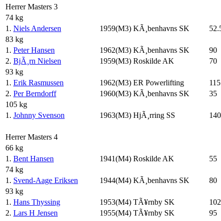
Herrer Masters 3
74 kg
1.
Niels Andersen
1959(M3)
KÃ¸benhavns SK
52.
83 kg
1.
Peter Hansen
1962(M3)
KÃ¸benhavns SK
90
2.
BjÃ¸rn Nielsen
1959(M3)
Roskilde AK
70
93 kg
1.
Erik Rasmussen
1962(M3)
ER Powerlifting
115
2.
Per Berndorff
1960(M3)
KÃ¸benhavns SK
35
105 kg
1.
Johnny Svenson
1963(M3)
HjÃ¸rring SS
140
Herrer Masters 4
66 kg
1.
Bent Hansen
1941(M4)
Roskilde AK
55
74 kg
1.
Svend-Aage Eriksen
1944(M4)
KÃ¸benhavns SK
80
93 kg
1.
Hans Thyssing
1953(M4)
TÃ¥rnby SK
102
2.
Lars H Jensen
1955(M4)
TÃ¥rnby SK
95