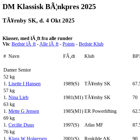
DM Klassisk BÃ¦nkpres 2025
TÃ¥rnby SK, d. 4 Okt 2025
Klasser, med lÃ¸ft fra alle runder
Vis
:
Bedste lÃ¸ft
-
Alle lÃ¸ft
-
Points
-
Bedste Klub
#
Navn
FÃ¸dt
Klub
BP
Damer Senior
52 kg
1.
Lisette I Hansen
1989(S)
TÃ¥rnby SK
67.
57 kg
1.
Nina Lieb
1981(M1)
TÃ¥rnby SK
70
63 kg
1.
Mette G Jensen
1985(M1)
ER Powerlifting
62.
69 kg
1.
Cecilie Duus
1997(S)
Atlas MF
87.
76 kg
1.
Klara W Holgersen
2001(S)
Roskilde AK
90