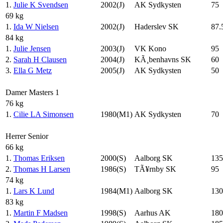
1.
Julie K Svendsen
2002(J)
AK Sydkysten
75
69 kg
1.
Ida W Nielsen
2002(J)
Haderslev SK
87.
84 kg
1.
Julie Jensen
2003(J)
VK Kono
95
2.
Sarah H Clausen
2004(J)
KÃ¸benhavns SK
60
3.
Ella G Metz
2005(J)
AK Sydkysten
50
Damer Masters 1
76 kg
1.
Cilie LA Simonsen
1980(M1)
AK Sydkysten
70
Herrer Senior
66 kg
1.
Thomas Eriksen
2000(S)
Aalborg SK
135
2.
Thomas H Larsen
1986(S)
TÃ¥rnby SK
95
74 kg
1.
Lars K Lund
1984(M1)
Aalborg SK
130
83 kg
1.
Martin F Madsen
1998(S)
Aarhus AK
180