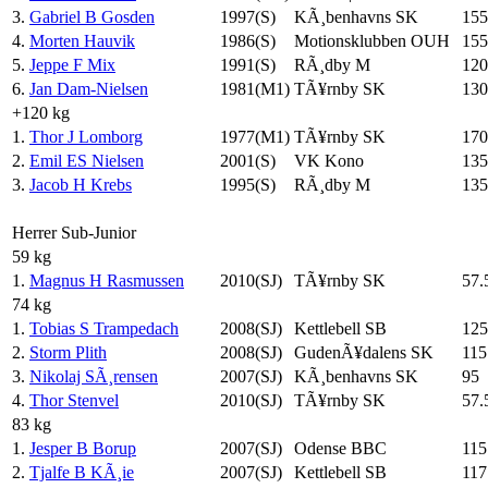
3.
Gabriel B Gosden
1997(S)
KÃ¸benhavns SK
155
4.
Morten Hauvik
1986(S)
Motionsklubben OUH
155
5.
Jeppe F Mix
1991(S)
RÃ¸dby M
120
6.
Jan Dam-Nielsen
1981(M1)
TÃ¥rnby SK
130
+120 kg
1.
Thor J Lomborg
1977(M1)
TÃ¥rnby SK
170
2.
Emil ES Nielsen
2001(S)
VK Kono
135
3.
Jacob H Krebs
1995(S)
RÃ¸dby M
135
Herrer Sub-Junior
59 kg
1.
Magnus H Rasmussen
2010(SJ)
TÃ¥rnby SK
57.
74 kg
1.
Tobias S Trampedach
2008(SJ)
Kettlebell SB
125
2.
Storm Plith
2008(SJ)
GudenÃ¥dalens SK
115
3.
Nikolaj SÃ¸rensen
2007(SJ)
KÃ¸benhavns SK
95
4.
Thor Stenvel
2010(SJ)
TÃ¥rnby SK
57.
83 kg
1.
Jesper B Borup
2007(SJ)
Odense BBC
115
2.
Tjalfe B KÃ¸ie
2007(SJ)
Kettlebell SB
117