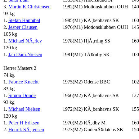
3.
Martin K Christensen
1982(M1)
Motionsklubben OUH
140
93 kg
1.
Stefan Hannibal
1985(M1)
KÃ¸benhavns SK
160
2.
Jesper Clausen
1976(M1)
Motionsklubben OUH
145
105 kg
1.
Michael NÃ¸rlev
1978(M1)
HjÃ¸rring SS
160
120 kg
1.
Jan Dam-Nielsen
1981(M1)
TÃ¥rnby SK
100
Herrer Masters 2
74 kg
1.
Fabrice Knecht
1975(M2)
Odense BBC
102
83 kg
1.
Simon Donde
1966(M2)
KÃ¸benhavns SK
127
93 kg
1.
Michael Nielsen
1972(M2)
KÃ¸benhavns SK
155
120 kg
1.
Peter H Eriksen
1970(M2)
RÃ¸dby M
160
2.
Henrik SÃ¸rensen
1973(M2)
GudenÃ¥dalens SK
150