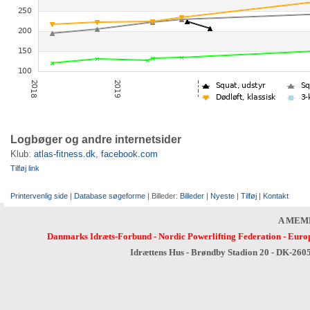
Logbøger og andre internetsider
Klub:
atlas-fitness.dk
,
facebook.com
Tilføj link
Printervenlig side
|
Database søgeforme
| Billeder:
Billeder
|
Nyeste
|
Tilføj
|
Kontakt
A MEM
Danmarks Idræts-Forbund
-
Nordic Powerlifting Federation
-
Europ
Idrættens Hus - Brøndby Stadion 20 - DK-260