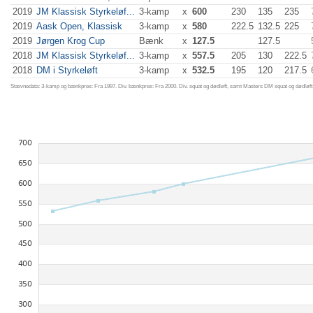
2019
JM Klassisk Styrkeløf...
3-kamp
x
600
230
135
235
2019
Aask Open, Klassisk
3-kamp
x
580
222.5
132.5
225
2019
Jørgen Krog Cup
Bænk
x
127.5
127.5
2018
JM Klassisk Styrkeløf...
3-kamp
x
557.5
205
130
222.5
2018
DM i Styrkeløft
3-kamp
x
532.5
195
120
217.5
Stævnedata: 3-kamp og bænkpres: Fra 1997. Div. bænkpres: Fra 2000. Div. squat og dødløft, samt Masters DM squat og dødløft: