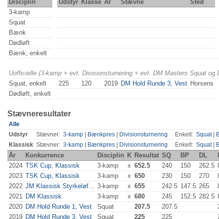
Disciplin
Udstyr
Klasse
År
Stævne
Sted
3-kamp
Squat
Bænk
Dødløft
Bænk, enkelt
Uofficielle (3-kamp + evt. Divisionsturnering + evt. DM Masters Squat og
Squat, enkelt
225
120
2019
DM Hold Runde 3, Vest
Horsens
Dødløft, enkelt
Stævneresultater
Alle
Udstyr
Stævner:
3-kamp
|
Bænkpres
|
Divisionsturnering
Enkelt:
Squat
|
Klassisk
Stævner:
3-kamp
|
Bænkpres
|
Divisionsturnering
Enkelt:
Squat
|
År
Konkurrence
Disciplin
K
Resultat
SQ
BP
DL
2024
TSK Cup, Klassisk
3-kamp
x
652.5
240
150
262.5
2023
TSK Cup, Klassisk
3-kamp
x
650
230
150
270
2022
JM Klassisk Styrkeløf...
3-kamp
x
655
242.5
147.5
265
2021
DM Klassisk
3-kamp
x
680
245
152.5
282.5
2020
DM Hold Runde 1, Vest
Squat
207.5
207.5
2019
DM Hold Runde 3, Vest
Squat
225
225