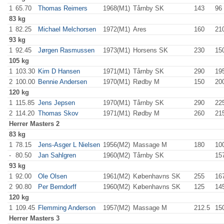
1
65.70
Thomas Reimers
1968(M1)
Tårnby SK
143
.0
96
83 kg
1
82.25
Michael Melchorsen
1972(M1)
Ares
160
.0
21
93 kg
1
92.45
Jørgen Rasmussen
1973(M1)
Horsens SK
230
.0
15
105 kg
1
103.30
Kim D Hansen
1971(M1)
Tårnby SK
290
.0
19
2
100.00
Bennie Andersen
1970(M1)
Rødby M
150
.0
20
120 kg
1
115.85
Jens Jepsen
1970(M1)
Tårnby SK
290
.0
22
2
114.20
Thomas Skov
1971(M1)
Rødby M
260
.0
21
Herrer
Masters 2
83 kg
1
78.15
Jens-Asger L Nielsen
1956(M2)
Massage M
180
.0
10
-
80.50
Jan Sahlgren
1960(M2)
Tårnby SK
15
93 kg
1
92.00
Ole Olsen
1961(M2)
Københavns SK
255
.0
16
2
90.80
Per Berndorff
1960(M2)
Københavns SK
125
.0
14
120 kg
1
109.45
Flemming Anderson
1957(M2)
Massage M
212.5
15
Herrer
Masters 3