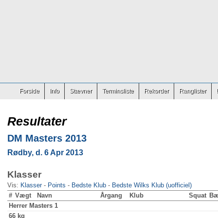
Forside
Info
Stævner
Terminsliste
Rekorder
Ranglister
Resultater
DM Masters 2013
Rødby, d. 6 Apr 2013
Klasser
Vis:
Klasser
-
Points
-
Bedste Klub
-
Bedste Wilks Klub (uofficiel)
#
Vægt
Navn
Årgang
Klub
Squat
Bæ
Herrer
Masters 1
66 kg