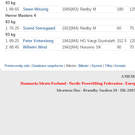
93 kg
1
89.65
Steen Wissing
1945(M3)
Rødby M
180
.0
12
Herrer
Masters 4
83 kg
1
76.25
Svend Stensgaard
1922(M4)
Rødby M
60
.0
75
93 kg
1
89.25
Peter Vintersborg
1941(M4)
HG Vægt-Styrkeløft
152.5
12
2
88.45
Wilhelm Wind
1942(M4)
Horsens SK
90
.0
70
Printervenlig side
|
Database søgeforme
| Billeder:
Billeder
|
Nyeste
|
Tilføj
|
Kontakt
A MEM
Danmarks Idræts-Forbund
-
Nordic Powerlifting Federation
-
Europ
Idrættens Hus - Brøndby Stadion 20 - DK-260