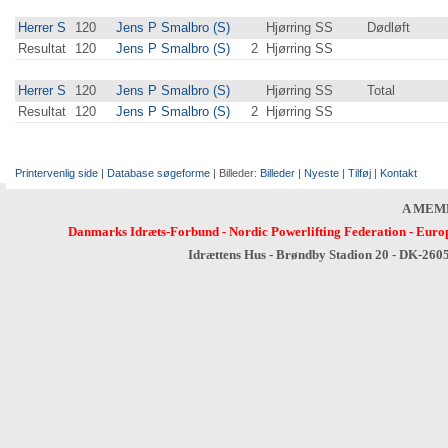
Herrer S
120
Jens P Smalbro (S)
Hjørring SS
Dødløft
Resultat
120
Jens P Smalbro (S)
2
Hjørring SS
Herrer S
120
Jens P Smalbro (S)
Hjørring SS
Total
Resultat
120
Jens P Smalbro (S)
2
Hjørring SS
Printervenlig side
|
Database søgeforme
| Billeder:
Billeder
|
Nyeste
|
Tilføj
|
Kontakt
A MEM
Danmarks Idræts-Forbund
-
Nordic Powerlifting Federation
-
Europ
Idrættens Hus - Brøndby Stadion 20 - DK-260