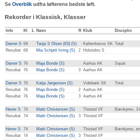
Se
Overblik
udfra løfterens bedste løft.
Rekorder i Klassisk, Klasser
Info
Kl
L
Navn
R
Klub
Disciplin
Damer S
69
Tanja S Olsen (63) (S)
Københavns SK
Total
Resultat
69
Mia Schjøtt Irving (S)
2
Holstebro S
Damer S
76
Maja Bonde (S)
Aarhus AK
Squat
Resultat
76
Maja Bonde (S)
3
Aarhus AK
Damer S
76
Katja Jørgensen (S)
Videbæk SK
Total
Resultat
76
Maja Bonde (S)
2
Aarhus AK
Resultat
76
Maja Bonde (S)
3
Aarhus AK
Herrer S
74
Matti Christensen (S)
Thisted VF
Bænkpres, 3
Resultat
74
Matti Christensen (S)
3
Thisted VF
Herrer S
74
Matti Christensen (S)
Thisted VF
Bænkpres, en
Resultat
74
Matti Christensen (S)
3
Thisted VF