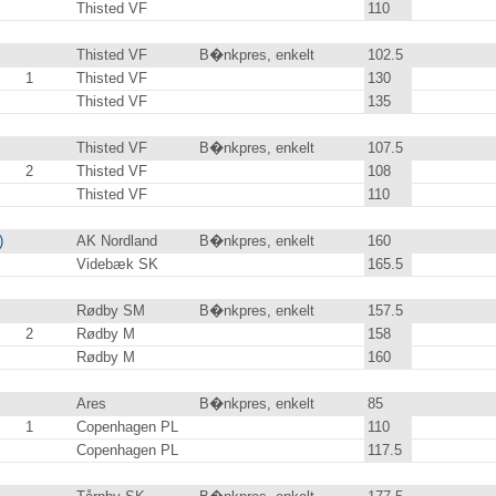
Thisted VF
110
.0
Thisted VF
B�nkpres, enkelt
102.5
1
Thisted VF
130
.0
Thisted VF
135
.0
Thisted VF
B�nkpres, enkelt
107.5
2
Thisted VF
108
.0
Thisted VF
110
.0
)
AK Nordland
B�nkpres, enkelt
160
.0
Videbæk SK
165.5
Rødby SM
B�nkpres, enkelt
157.5
2
Rødby M
158
.0
Rødby M
160
.0
Ares
B�nkpres, enkelt
85
.0
1
Copenhagen PL
110
.0
Copenhagen PL
117.5