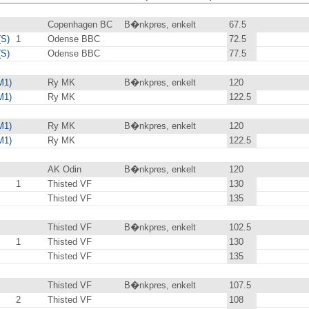
Copenhagen BC
B�nkpres, enkelt
67.5
(S)
1
Odense BBC
72.5
(S)
Odense BBC
77.5
M1)
Ry MK
B�nkpres, enkelt
120
.0
M1)
Ry MK
122.5
M1)
Ry MK
B�nkpres, enkelt
120
.0
M1)
Ry MK
122.5
AK Odin
B�nkpres, enkelt
120
.0
1
Thisted VF
130
.0
Thisted VF
135
.0
Thisted VF
B�nkpres, enkelt
102.5
1
Thisted VF
130
.0
Thisted VF
135
.0
Thisted VF
B�nkpres, enkelt
107.5
2
Thisted VF
108
.0