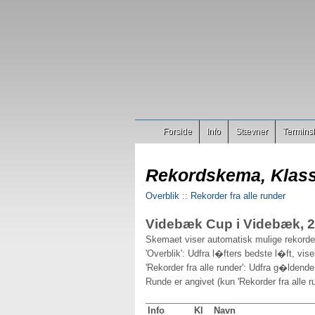
Forside
Info
Stævner
Terminsl
Rekordskema, Klass
Overblik
::
Rekorder fra alle runder
Videbæk Cup i Videbæk, 
Skemaet viser automatisk mulige rekorder
'Overblik': Udfra l�fters bedste l�ft, vis
'Rekorder fra alle runder': Udfra g�ldende
Runde er angivet (kun 'Rekorder fra alle ru
Info
Kl
Navn