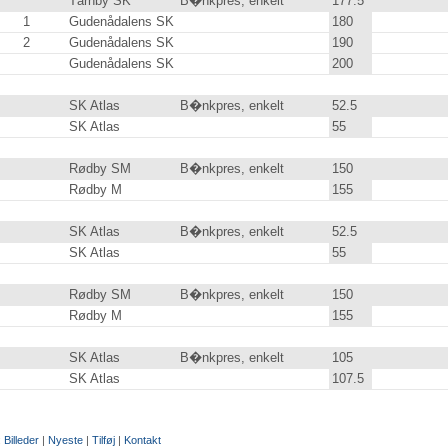
Tårnby SK
B�nkpres, enkelt
177.5
1
Gudenådalens SK
180
.0
2
Gudenådalens SK
190
.0
Gudenådalens SK
200
.0
SK Atlas
B�nkpres, enkelt
52.5
SK Atlas
55
.0
Rødby SM
B�nkpres, enkelt
150
.0
Rødby M
155
.0
SK Atlas
B�nkpres, enkelt
52.5
SK Atlas
55
.0
Rødby SM
B�nkpres, enkelt
150
.0
Rødby M
155
.0
SK Atlas
B�nkpres, enkelt
105
.0
SK Atlas
107.5
:
Billeder
|
Nyeste
|
Tilføj
|
Kontakt