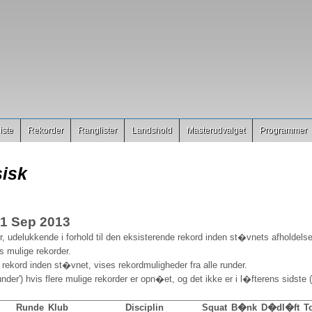
iste
Rekorder
Ranglister
Landshold
Masterudvalget
Programmer
isk
21 Sep 2013
, udelukkende i forhold til den eksisterende rekord inden st�vnets afholdelse
es mulige rekorder.
 rekord inden st�vnet, vises rekordmuligheder fra alle runder.
nder') hvis flere mulige rekorder er opn�et, og det ikke er i l�fterens sidste (
Runde
Klub
Disciplin
Squat
B�nk
D�dl�ft
To