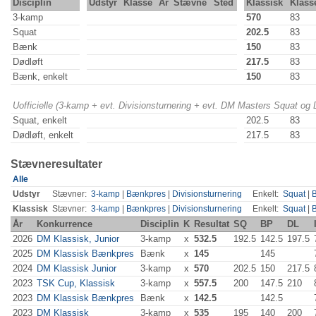
Disciplin
Udstyr
Klasse
År
Stævne
Sted
Klassisk
Klass
3-kamp
570
83
Squat
202.5
83
Bænk
150
83
Dødløft
217.5
83
Bænk, enkelt
150
83
Uofficielle (3-kamp + evt. Divisionsturnering + evt. DM Masters Squat og
Squat, enkelt
202.5
83
Dødløft, enkelt
217.5
83
Stævneresultater
Alle
Udstyr
Stævner:
3-kamp
|
Bænkpres
|
Divisionsturnering
Enkelt:
Squat
|
Klassisk
Stævner:
3-kamp
|
Bænkpres
|
Divisionsturnering
Enkelt:
Squat
|
År
Konkurrence
Disciplin
K
Resultat
SQ
BP
DL
2026
DM Klassisk, Junior
3-kamp
x
532.5
192.5
142.5
197.5
2025
DM Klassisk Bænkpres
Bænk
x
145
145
2024
DM Klassisk Junior
3-kamp
x
570
202.5
150
217.5
2023
TSK Cup, Klassisk
3-kamp
x
557.5
200
147.5
210
2023
DM Klassisk Bænkpres
Bænk
x
142.5
142.5
2023
DM Klassisk
3-kamp
x
535
195
140
200