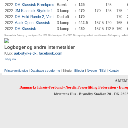
2022
DM Klassisk Bænkpres
Bænk
x
125
125
2022
JM Klassisk Styrkeløf...
3-kamp
x
470
170
125
175
2022
DM Hold Runde 2, Vest
Dødløft
x
170
170
2022
Aask Open, Klassisk
3-kamp
x
442.5
157.5
120
165
2022
DM Klassisk
3-kamp
x
430
157.5
112.5
160
Stævnedata: 3-kamp og bænkpres: Fra 1997. Div. bænkpres: Fra 2000. Div. squat og dødløft, samt Masters DM squat og dødløft:
Logbøger og andre internetsider
Klub:
aak-styrke.dk
,
facebook.com
Tilføj link
Printervenlig side
|
Database søgeforme
| Billeder:
Billeder
|
Nyeste
|
Tilføj
|
Kontakt
A MEM
Danmarks Idræts-Forbund
-
Nordic Powerlifting Federation
-
Europ
Idrættens Hus - Brøndby Stadion 20 - DK-260