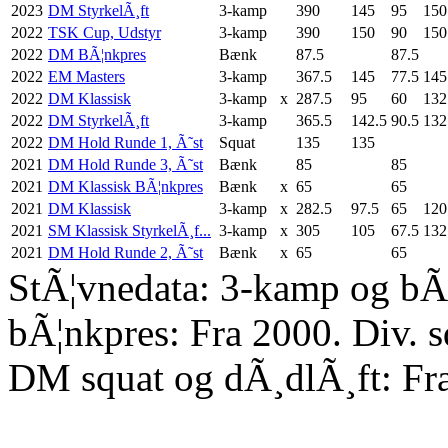
2023
DM StyrkelÃ¸ft
3-kamp
390
145
95
150
2022
TSK Cup, Udstyr
3-kamp
390
150
90
150
2022
DM BÃ¦nkpres
Bænk
87.5
87.5
2022
EM Masters
3-kamp
367.5
145
77.5
145
2022
DM Klassisk
3-kamp
x
287.5
95
60
132
2022
DM StyrkelÃ¸ft
3-kamp
365.5
142.5
90.5
132
2022
DM Hold Runde 1, Ã˜st
Squat
135
135
2021
DM Hold Runde 3, Ã˜st
Bænk
85
85
2021
DM Klassisk BÃ¦nkpres
Bænk
x
65
65
2021
DM Klassisk
3-kamp
x
282.5
97.5
65
120
2021
SM Klassisk StyrkelÃ¸f...
3-kamp
x
305
105
67.5
132
2021
DM Hold Runde 2, Ã˜st
Bænk
x
65
65
StÃ¦vnedata: 3-kamp og bÃ¦
bÃ¦nkpres: Fra 2000. Div. 
DM squat og dÃ¸dlÃ¸ft: Fr