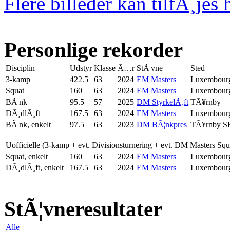
Flere billeder kan tilfÃ¸jes 
Personlige rekorder
Disciplin
Udstyr
Klasse
Ã…r
StÃ¦vne
Sted
3-kamp
422.5
63
2024
EM Masters
Luxembour
Squat
160
63
2024
EM Masters
Luxembour
BÃ¦nk
95.5
57
2025
DM StyrkelÃ¸ft
TÃ¥rnby
DÃ¸dlÃ¸ft
167.5
63
2024
EM Masters
Luxembour
BÃ¦nk, enkelt
97.5
63
2023
DM BÃ¦nkpres
TÃ¥rnby S
Uofficielle (3-kamp + evt. Divisionsturnering + evt. DM Masters Sq
Squat, enkelt
160
63
2024
EM Masters
Luxembour
DÃ¸dlÃ¸ft, enkelt
167.5
63
2024
EM Masters
Luxembour
StÃ¦vneresultater
Alle