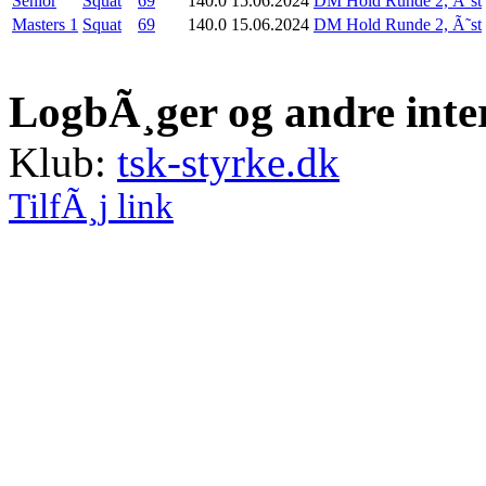
Senior
Squat
69
140.0
15.06.2024
DM Hold Runde 2, Ã˜st
Masters 1
Squat
69
140.0
15.06.2024
DM Hold Runde 2, Ã˜st
LogbÃ¸ger og andre inte
Klub:
tsk-styrke.dk
TilfÃ¸j link