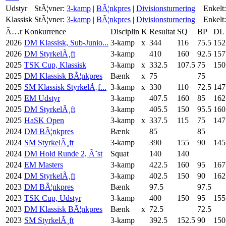
Udstyr
StÃ¦vner:
3-kamp
|
BÃ¦nkpres
|
Divisionsturnering
Enkelt:
Klassisk
StÃ¦vner:
3-kamp
|
BÃ¦nkpres
|
Divisionsturnering
Enkelt:
Ã…r
Konkurrence
Disciplin
K
Resultat
SQ
BP
DL
2026
DM Klassisk, Sub-Junio...
3-kamp
x
344
116
75.5
152
2026
DM StyrkelÃ¸ft
3-kamp
410
160
92.5
157
2025
TSK Cup, Klassisk
3-kamp
x
332.5
107.5
75
150
2025
DM Klassisk BÃ¦nkpres
Bænk
x
75
75
2025
SM Klassisk StyrkelÃ¸f...
3-kamp
x
330
110
72.5
147
2025
EM Udstyr
3-kamp
407.5
160
85
162
2025
DM StyrkelÃ¸ft
3-kamp
405.5
150
95.5
160
2025
HaSK Open
3-kamp
x
337.5
115
75
147
2024
DM BÃ¦nkpres
Bænk
85
85
2024
SM StyrkelÃ¸ft
3-kamp
390
155
90
145
2024
DM Hold Runde 2, Ã˜st
Squat
140
140
2024
EM Masters
3-kamp
422.5
160
95
167
2024
DM StyrkelÃ¸ft
3-kamp
402.5
150
90
162
2023
DM BÃ¦nkpres
Bænk
97.5
97.5
2023
TSK Cup, Udstyr
3-kamp
400
150
95
155
2023
DM Klassisk BÃ¦nkpres
Bænk
x
72.5
72.5
2023
SM StyrkelÃ¸ft
3-kamp
392.5
152.5
90
150