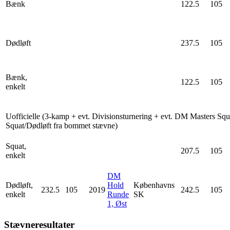
Bænk
122.5
105
Dødløft
237.5
105
Bænk,
122.5
105
enkelt
Uofficielle (3-kamp + evt. Divisionsturnering + evt. DM Masters Squ
Squat/Dødløft fra bommet stævne)
Squat,
207.5
105
enkelt
DM
Dødløft,
Hold
Københavns
232.5
105
2019
242.5
105
enkelt
Runde
SK
1, Øst
Stævneresultater