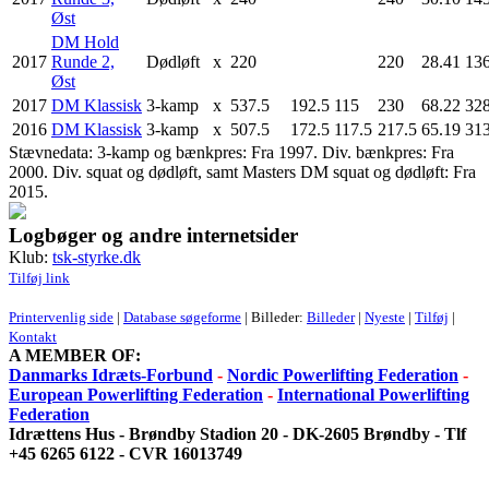
Øst
DM Hold
2017
Runde 2,
Dødløft
x
220
220
28.41
136
Øst
2017
DM Klassisk
3-kamp
x
537.5
192.5
115
230
68.22
328
2016
DM Klassisk
3-kamp
x
507.5
172.5
117.5
217.5
65.19
313
Stævnedata: 3-kamp og bænkpres: Fra 1997. Div. bænkpres: Fra
2000. Div. squat og dødløft, samt Masters DM squat og dødløft: Fra
2015.
Logbøger og andre internetsider
Klub:
tsk-styrke.dk
Tilføj link
Printervenlig side
|
Database søgeforme
| Billeder:
Billeder
|
Nyeste
|
Tilføj
|
Kontakt
A MEMBER OF:
Danmarks Idræts-Forbund
-
Nordic Powerlifting Federation
-
European Powerlifting Federation
-
International Powerlifting
Federation
Idrættens Hus - Brøndby Stadion 20 - DK-2605 Brøndby - Tlf
+45 6265 6122 - CVR 16013749