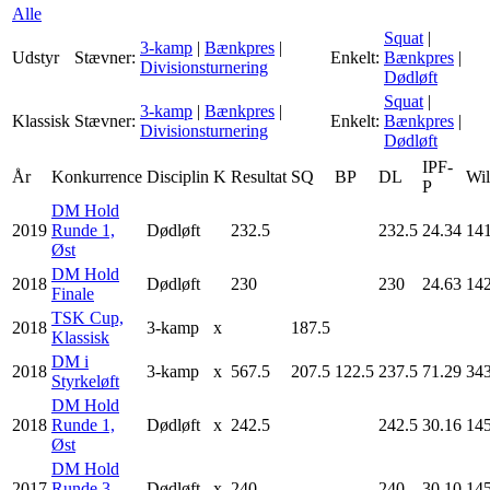
Alle
Squat
|
3-kamp
|
Bænkpres
|
Udstyr
Stævner:
Enkelt:
Bænkpres
|
Divisionsturnering
Dødløft
Squat
|
3-kamp
|
Bænkpres
|
Klassisk
Stævner:
Enkelt:
Bænkpres
|
Divisionsturnering
Dødløft
IPF-
År
Konkurrence
Disciplin
K
Resultat
SQ
BP
DL
Wil
P
DM Hold
2019
Runde 1,
Dødløft
232.5
232.5
24.34
141
Øst
DM Hold
2018
Dødløft
230
230
24.63
142
Finale
TSK Cup,
2018
3-kamp
x
187.5
Klassisk
DM i
2018
3-kamp
x
567.5
207.5
122.5
237.5
71.29
343
Styrkeløft
DM Hold
2018
Runde 1,
Dødløft
x
242.5
242.5
30.16
145
Øst
DM Hold
2017
Runde 3,
Dødløft
x
240
240
30.10
145