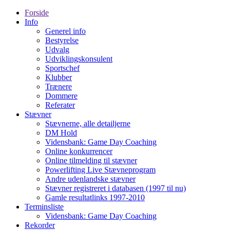
Forside
Info
Generel info
Bestyrelse
Udvalg
Udviklingskonsulent
Sportschef
Klubber
Trænere
Dommere
Referater
Stævner
Stævnerne, alle detailjerne
DM Hold
Vidensbank: Game Day Coaching
Online konkurrencer
Online tilmelding til stævner
Powerlifting Live Stævneprogram
Andre udenlandske stævner
Stævner registreret i databasen (1997 til nu)
Gamle resultatlinks 1997-2010
Terminsliste
Vidensbank: Game Day Coaching
Rekorder