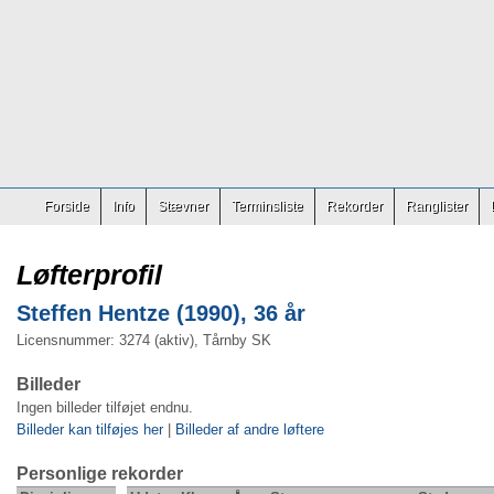
Forside
Info
Stævner
Terminsliste
Rekorder
Ranglister
Løfterprofil
Steffen Hentze (1990), 36 år
Licensnummer: 3274 (aktiv), Tårnby SK
Billeder
Ingen billeder tilføjet endnu.
Billeder kan tilføjes her
|
Billeder af andre løftere
Personlige rekorder