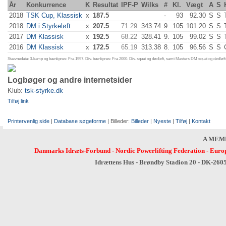
År
Konkurrence
K
Resultat
IPF-P
Wilks
#
Kl.
Vægt
A
S
2018
TSK Cup, Klassisk
x
187.5
-
93
92.30
S
S
2018
DM i Styrkeløft
x
207.5
71.29
343.74
9.
105
101.20
S
S
2017
DM Klassisk
x
192.5
68.22
328.41
9.
105
99.02
S
S
2016
DM Klassisk
x
172.5
65.19
313.38
8.
105
96.56
S
S
Stævnedata: 3-kamp og bænkpres: Fra 1997. Div. bænkpres: Fra 2000. Div. squat og dødløft, samt Masters DM squat og dødløft:
Logbøger og andre internetsider
Klub:
tsk-styrke.dk
Tilføj link
Printervenlig side
|
Database søgeforme
| Billeder:
Billeder
|
Nyeste
|
Tilføj
|
Kontakt
A MEM
Danmarks Idræts-Forbund
-
Nordic Powerlifting Federation
-
Europ
Idrættens Hus - Brøndby Stadion 20 - DK-260