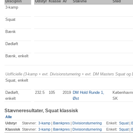
Disciplin
Udstyr
Klasse
År
Stævne
Sted
3-kamp
Squat
Bænk
Dødløft
Bænk, enkelt
Uofficielle (3-kamp + evt. Divisionsturnering + evt. DM Masters Squat og
Squat, enkelt
Dødløft,
232.5
105
2019
DM Hold Runde 1,
København
enkelt
Øst
SK
Stævneresultater, Squat klassisk
Alle
Udstyr
Stævner:
3-kamp
|
Bænkpres
|
Divisionsturnering
Enkelt:
Squat
|
Klassisk
Stævner:
3-kamp
|
Bænkpres
|
Divisionsturnering
Enkelt:
Squat
|