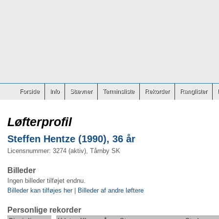
Forside
Info
Stævner
Terminsliste
Rekorder
Ranglister
Løfterprofil
Steffen Hentze (1990), 36 år
Licensnummer: 3274 (aktiv), Tårnby SK
Billeder
Ingen billeder tilføjet endnu.
Billeder kan tilføjes her
|
Billeder af andre løftere
Personlige rekorder