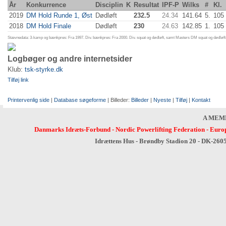
År
Konkurrence
Disciplin
K
Resultat
IPF-P
Wilks
#
Kl.
2019
DM Hold Runde 1, Øst
Dødløft
232.5
24.34
141.64
5.
105
2018
DM Hold Finale
Dødløft
230
24.63
142.85
1.
105
Stævnedata: 3-kamp og bænkpres: Fra 1997. Div. bænkpres: Fra 2000. Div. squat og dødløft, samt Masters DM squat og dødløft:
Logbøger og andre internetsider
Klub:
tsk-styrke.dk
Tilføj link
Printervenlig side
|
Database søgeforme
| Billeder:
Billeder
|
Nyeste
|
Tilføj
|
Kontakt
A MEM
Danmarks Idræts-Forbund
-
Nordic Powerlifting Federation
-
Europ
Idrættens Hus - Brøndby Stadion 20 - DK-260