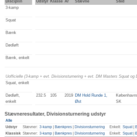
Disciplin
Udstyr
Klasse
År
Stævne
Sted
3-kamp
Squat
Bænk
Dødløft
Bænk, enkelt
Uofficielle (3-kamp + evt. Divisionsturnering + evt. DM Masters Squat og
Squat, enkelt
Dødløft,
232.5
105
2019
DM Hold Runde 1,
København
enkelt
Øst
SK
Stævneresultater, Divisionsturnering udstyr
Alle
Udstyr
Stævner:
3-kamp
|
Bænkpres
|
Divisionsturnering
Enkelt:
Squat
|
Klassisk
Stævner:
3-kamp
|
Bænkpres
|
Divisionsturnering
Enkelt:
Squat
|