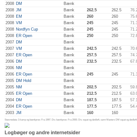
2008
DM
Bænk
2008
JM
Bænk
262.5
262.5
76.
2008
EM
Bænk
260
260
75.
2008
VM
Bænk
245
245
71.
2008
Nordfyn Cup
Bænk
245
245
71.
2008
ER Open
Bænk
250
250
72.
2007
DM
Bænk
2007
VM
Bænk
242.5
242.5
70.
2007
ER Open
Bænk
257.5
257.5
74.
2006
DM
Bænk
232.5
232.5
67.
2006
NM
Bænk
2006
ER Open
Bænk
245
245
71.
2005
DM Hold
Bænk
2005
NM
Bænk
202.5
202.5
59.
2005
ER Open
Bænk
212.5
212.5
63.
2004
DM
Bænk
187.5
187.5
57.
2004
ER Open
Bænk
177.5
177.5
54.
2003
JM
Bænk
160
160
Stævnedata: 3-kamp og bænkpres: Fra 1997. Div. bænkpres: Fra 2000. Div. squat og dødløft, samt Masters DM squat og dødløft:
Logbøger og andre internetsider