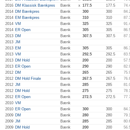
2016
DM Klassisk Bænkpres
Bænk
x
177.5
177.5
74.
2014
DM Bænkpres
Bænk
300
300
84.
2014
EM Bænkpres
Bænk
310
310
87.
2014
VM
Bænk
325
325
91.
2014
ER Open
Bænk
305
305
86.
2013
DM
Bænk
307.5
307.5
87.
2013
JM
Bænk
2013
EM
Bænk
305
305
86.
2013
VM
Bænk
292.5
292.5
83.
2013
DM Hold
Bænk
200
200
57.
2013
ER Open
Bænk
290
290
82.
2012
DM
Bænk
265
265
75.
2012
DM Hold Finale
Bænk
267.5
267.5
76.
2012
JM
Bænk
285
285
81.
2012
DM Hold
Bænk
275
275
78.
2012
ER Open
Bænk
272.5
272.5
77.
2010
VM
Bænk
2010
ER Open
Bænk
300
300
84.
2009
DM
Bænk
280
280
79.
2009
JM
Bænk
285
285
80.
2009
DM Hold
Bænk
200
200
56.