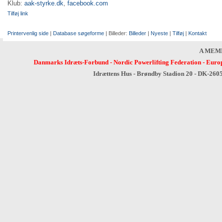
Klub:
aak-styrke.dk
,
facebook.com
Tilføj link
Printervenlig side
|
Database søgeforme
| Billeder:
Billeder
|
Nyeste
|
Tilføj
|
Kontakt
A MEM
Danmarks Idræts-Forbund
-
Nordic Powerlifting Federation
-
Europ
Idrættens Hus - Brøndby Stadion 20 - DK-260