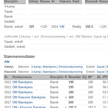
Disciplin
Udstyr
Klasse
År
Stævne
Sted
Klassisk
Klass
3-kamp
Squat
Bænk
Dødløft
Bænk, enkelt
325
+120
2014
VM
Rødby
192.5
+120
Uofficielle (3-kamp + evt. Divisionsturnering + evt. DM Masters Squat og
Squat, enkelt
Dødløft, enkelt
Stævneresultater
Alle
Udstyr
Stævner:
3-kamp
|
Bænkpres
|
Divisionsturnering
Enkelt:
Squat
|
Klassisk
Stævner:
3-kamp
|
Bænkpres
|
Divisionsturnering
Enkelt:
Squat
|
År
Konkurrence
Disciplin
K
Resultat
SQ
BP
DL
IPF
2022
DM Bænkpres
Bænk
190
190
56.
2021
DM Bænkpres
Bænk
195
195
58.
2021
DM Bænkpres
Bænk
180
180
53.
2018
DM Klassisk Bænkpres
Bænk
x
160
160
67.
2017
DM Bænkpres
Bænk
200
200
58.
2017
DM i Klassisk Bænkpre...
Bænk
x
192.5
192.5
79.