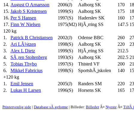
14.
August O Arnarsson
2006(J)
Aalborg SK
170
1
15.
Jakob S Kristensen
1999(S)
Aalborg SK
175
1
16.
Per S Hansen
1997(S)
Haderslev SK
160
1
17.
Finn W Nielsen
1975(M2)
HjÃ¸rring SS
147.5
1
120 kg
1.
Patrick B Christiansen
2002(J)
Odense BBC
260
2
2.
Ari LÃ¼tzen
1998(S)
Aalborg SK
220
2
3.
Alex L Dietz
1999(S)
HjÃ¸rring SS
212.5
4.
SÃ¸ren Stoltenberg
1993(S)
Aalborg SK
202.5
2
5.
Tobias Thybo
1997(S)
Thisted VF
200
21
6.
Mikkel Fabricius
1998(S)
SportshÃ¸jskolen
140
1
+120 kg
1.
Emil Jensen
2005(J)
Randers SM
220
2
2.
Lukas H Larsen
1996(S)
Horsens SK
165
17
Printervenlig side
|
Database sÃ¸geforme
| Billeder:
Billeder
Â¤
Nyeste
Â¤
TilfÃ¸