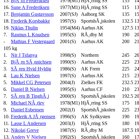
15.
BjÃ¸rn Frederiksen
1979(M1)
HjÃ¸rring SS
135
1
16.
Sune A Frederiksen
1977(M1)
HjÃ¸rring SS
115
1
17.
Benjamin Gustavsson
2007(SJ)
Aalborg SK
135
1
18.
Frederik Korsbakke
1997(S)
SportshÃ¸jskolen
132.5
13
19.
Niklas Thulin
1954(M4)
Aarhus AK
127.5
13
7.
Rasmus L Knudsen
1995(S)
RÃ¸dby M
190
2
-
Mathias F Vestergaard
2001(S)
Aarhus AK
200
2
105 kg
1.
Nir J Tsfanya
1998(S)
Northern
245
26
2.
BjÃ¸rn SÃ¸nnichsen
1990(S)
Aarhus AK
225
23
3.
SÃ¸ren Hvid Hyldig
1986(S)
AK Frem
225
24
4.
Lau K Nielsen
1997(S)
Aarhus AK
215
2
5.
Mikkel CG Petersen
2004(J)
Zielkes FK
232.5
23
6.
Daniel B Nielsen
1995(S)
Aarhus CF
210
2
7.
SÃ¸ren B TinghÃ¸j
2000(S)
SportshÃ¸jskolen
192.5
20
8.
Michael NÃ¸rlev
1978(M1)
HjÃ¸rring SS
175
1
9.
Daniel Esbensen
2002(J)
SportshÃ¸jskolen
225
2
10.
Frederik A JÃ¸rgensen
1996(S)
AK Sydkysten
190
19
11.
Lasse L Andersen
2003(J)
HjÃ¸rring SS
180
1
12.
Nikolaj Greve
1987(S)
RÃ¸dby M
187.5
19
13.
Anders V Nielsen
1992(S)
SportshÃ¸jskolen
160
17