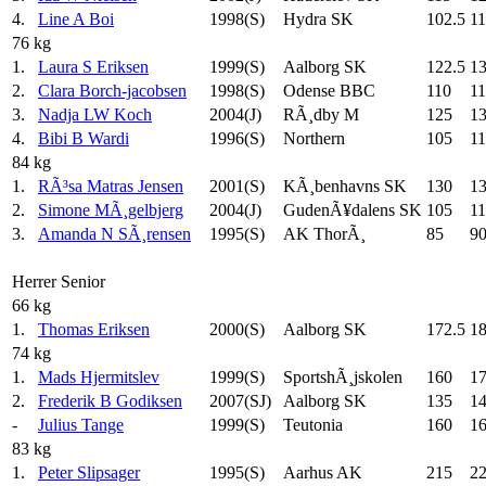
4.
Line A Boi
1998(S)
Hydra SK
102.5
11
76 kg
1.
Laura S Eriksen
1999(S)
Aalborg SK
122.5
1
2.
Clara Borch-jacobsen
1998(S)
Odense BBC
110
11
3.
Nadja LW Koch
2004(J)
RÃ¸dby M
125
13
4.
Bibi B Wardi
1996(S)
Northern
105
11
84 kg
1.
RÃ³sa Matras Jensen
2001(S)
KÃ¸benhavns SK
130
13
2.
Simone MÃ¸gelbjerg
2004(J)
GudenÃ¥dalens SK
105
1
3.
Amanda N SÃ¸rensen
1995(S)
AK ThorÃ¸
85
9
Herrer Senior
66 kg
1.
Thomas Eriksen
2000(S)
Aalborg SK
172.5
1
74 kg
1.
Mads Hjermitslev
1999(S)
SportshÃ¸jskolen
160
1
2.
Frederik B Godiksen
2007(SJ)
Aalborg SK
135
1
-
Julius Tange
1999(S)
Teutonia
160
1
83 kg
1.
Peter Slipsager
1995(S)
Aarhus AK
215
2