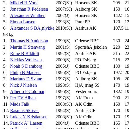
2.
Mikkel H Vork
2007(SJ)
Horsens SK
205
21
3.
Jonathan R Pedersen
2007(SJ)
Aalborg SK
150
1
4.
Alexander Winther
2002(J)
Horsens SK
142.5
1
5.
Simon Larsen
1993(S)
Pure PP
120
1
6.
Alexander S BÃ¸nlykke
2010(SJ)
Aarhus AK
107.5
1
93 kg
1.
Thomas N Anderson
1999(S)
Odense BBC
230
2
2.
Martin H Stenvang
2001(S)
SportshÃ¸jskolen
220
23
3.
Rune B Bildtoft
1992(S)
Aarhus AK
215
22
4.
Nicklas Wollesen
2000(S)
PO Esbjerg
215
2
5.
Noah S Damborg
2005(J)
Odense BBC
180
19
6.
Philip B Madsen
1995(S)
PO Esbjerg
197.5
2
7.
Marinus D Svane
1997(S)
Aalborg SK
195
2
8.
Nick J Nielsen
1998(S)
HjÃ¸rring SS
170
1
9.
Alberto P Colomar
1996(S)
Vesterbronx
182.5
19
10.
Per EV Alban
1997(S)
AK Frem
200
2
11.
Mads Falk
2008(SJ)
AK Odin
160
1
12.
Rasmus Skriver
1994(S)
Aarhus CF
170
1
13.
Lukas N Kristiansen
2008(SJ)
AK Odin
170
1
14.
Patrick Ã˜ Larsen
2004(J)
Odense BBC
165
17