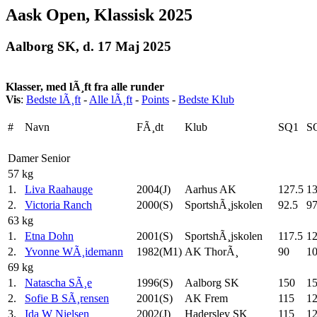
Aask Open, Klassisk 2025
Aalborg SK, d. 17 Maj 2025
Klasser, med lÃ¸ft fra alle runder
Vis
:
Bedste lÃ¸ft
-
Alle lÃ¸ft
-
Points
-
Bedste Klub
#
Navn
FÃ¸dt
Klub
SQ1
S
Damer Senior
57 kg
1.
Liva Raahauge
2004(J)
Aarhus AK
127.5
13
2.
Victoria Ranch
2000(S)
SportshÃ¸jskolen
92.5
97
63 kg
1.
Etna Dohn
2001(S)
SportshÃ¸jskolen
117.5
12
2.
Yvonne WÃ¸idemann
1982(M1)
AK ThorÃ¸
90
1
69 kg
1.
Natascha SÃ¸e
1996(S)
Aalborg SK
150
1
2.
Sofie B SÃ¸rensen
2001(S)
AK Frem
115
1
3.
Ida W Nielsen
2002(J)
Haderslev SK
115
1