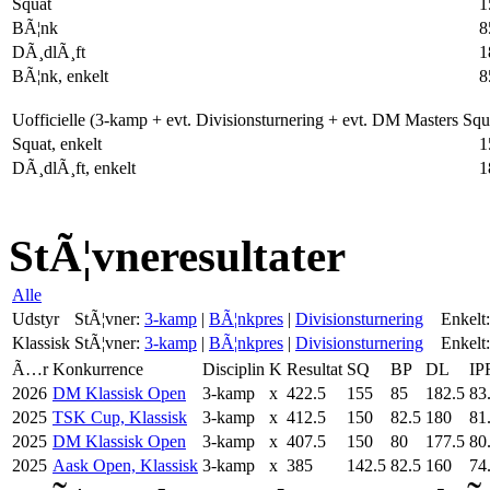
Squat
1
BÃ¦nk
8
DÃ¸dlÃ¸ft
1
BÃ¦nk, enkelt
8
Uofficielle (3-kamp + evt. Divisionsturnering + evt. DM Masters Sq
Squat, enkelt
1
DÃ¸dlÃ¸ft, enkelt
1
StÃ¦vneresultater
Alle
Udstyr
StÃ¦vner:
3-kamp
|
BÃ¦nkpres
|
Divisionsturnering
Enkelt:
Klassisk
StÃ¦vner:
3-kamp
|
BÃ¦nkpres
|
Divisionsturnering
Enkelt:
Ã…r
Konkurrence
Disciplin
K
Resultat
SQ
BP
DL
IP
2026
DM Klassisk Open
3-kamp
x
422.5
155
85
182.5
83
2025
TSK Cup, Klassisk
3-kamp
x
412.5
150
82.5
180
81
2025
DM Klassisk Open
3-kamp
x
407.5
150
80
177.5
80
2025
Aask Open, Klassisk
3-kamp
x
385
142.5
82.5
160
74