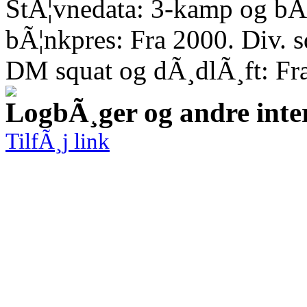
StÃ¦vnedata: 3-kamp og bÃ¦
bÃ¦nkpres: Fra 2000. Div. 
DM squat og dÃ¸dlÃ¸ft: Fr
LogbÃ¸ger og andre inte
TilfÃ¸j link