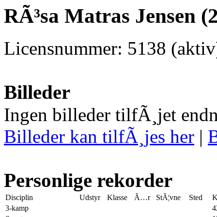
RÃ³sa Matras Jensen (2
Licensnummer: 5138 (akti
Billeder
Ingen billeder tilfÃ¸jet end
Billeder kan tilfÃ¸jes her
|
B
Personlige rekorder
Disciplin
Udstyr
Klasse
Ã…r
StÃ¦vne
Sted
K
3-kamp
4