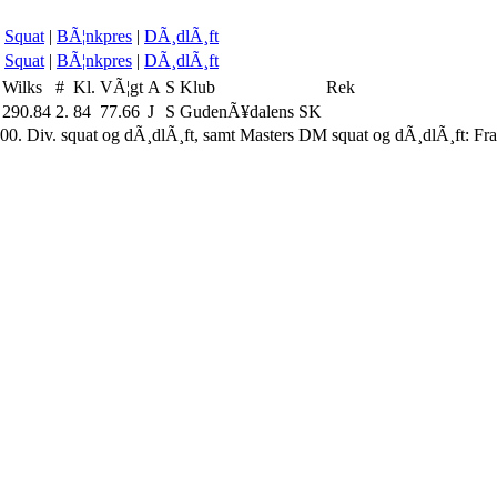
Squat
|
BÃ¦nkpres
|
DÃ¸dlÃ¸ft
Squat
|
BÃ¦nkpres
|
DÃ¸dlÃ¸ft
Wilks
#
Kl.
VÃ¦gt
A
S
Klub
Rek
290.84
2.
84
77.66
J
S
GudenÃ¥dalens SK
00. Div. squat og dÃ¸dlÃ¸ft, samt Masters DM squat og dÃ¸dlÃ¸ft: Fr