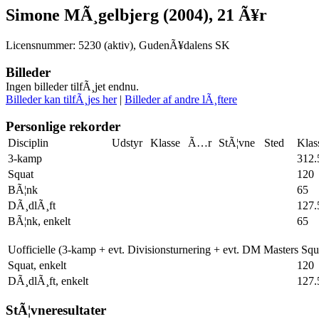
Simone MÃ¸gelbjerg (2004), 21 Ã¥r
Licensnummer: 5230 (aktiv), GudenÃ¥dalens SK
Billeder
Ingen billeder tilfÃ¸jet endnu.
Billeder kan tilfÃ¸jes her
|
Billeder af andre lÃ¸ftere
Personlige rekorder
Disciplin
Udstyr
Klasse
Ã…r
StÃ¦vne
Sted
Klas
3-kamp
312.
Squat
120
BÃ¦nk
65
DÃ¸dlÃ¸ft
127.
BÃ¦nk, enkelt
65
Uofficielle (3-kamp + evt. Divisionsturnering + evt. DM Masters Sq
Squat, enkelt
120
DÃ¸dlÃ¸ft, enkelt
127.
StÃ¦vneresultater