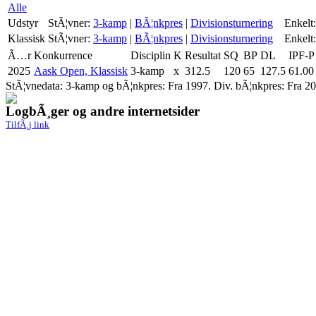
Alle
Udstyr
StÃ¦vner:
3-kamp
|
BÃ¦nkpres
|
Divisionsturnering
Enkelt:
Klassisk
StÃ¦vner:
3-kamp
|
BÃ¦nkpres
|
Divisionsturnering
Enkelt:
Ã…r
Konkurrence
Disciplin
K
Resultat
SQ
BP
DL
IPF-P
2025
Aask Open, Klassisk
3-kamp
x
312.5
120
65
127.5
61.00
StÃ¦vnedata: 3-kamp og bÃ¦nkpres: Fra 1997. Div. bÃ¦nkpres: Fra 20
LogbÃ¸ger og andre internetsider
TilfÃ¸j link