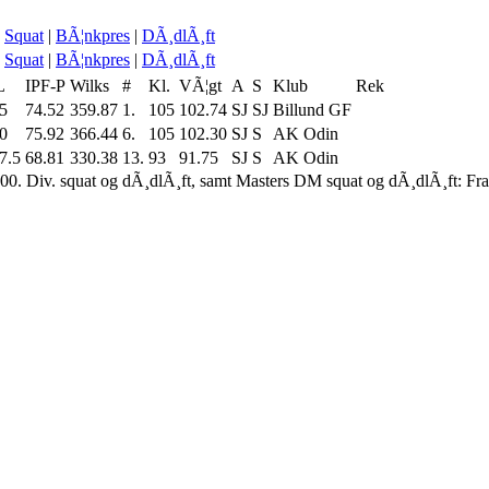
Squat
|
BÃ¦nkpres
|
DÃ¸dlÃ¸ft
Squat
|
BÃ¦nkpres
|
DÃ¸dlÃ¸ft
L
IPF-P
Wilks
#
Kl.
VÃ¦gt
A
S
Klub
Rek
5
74.52
359.87
1.
105
102.74
SJ
SJ
Billund GF
0
75.92
366.44
6.
105
102.30
SJ
S
AK Odin
7.5
68.81
330.38
13.
93
91.75
SJ
S
AK Odin
00. Div. squat og dÃ¸dlÃ¸ft, samt Masters DM squat og dÃ¸dlÃ¸ft: Fr