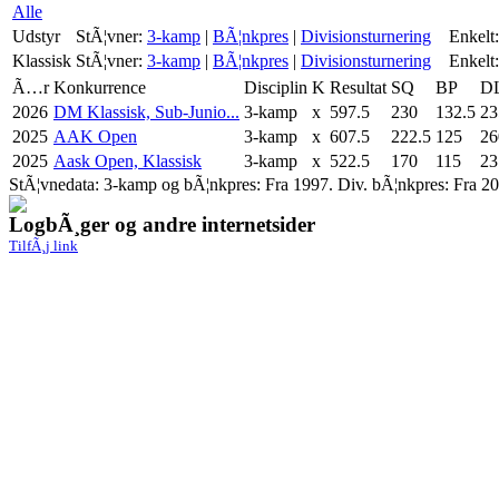
Alle
Udstyr
StÃ¦vner:
3-kamp
|
BÃ¦nkpres
|
Divisionsturnering
Enkelt:
Klassisk
StÃ¦vner:
3-kamp
|
BÃ¦nkpres
|
Divisionsturnering
Enkelt:
Ã…r
Konkurrence
Disciplin
K
Resultat
SQ
BP
D
2026
DM Klassisk, Sub-Junio...
3-kamp
x
597.5
230
132.5
23
2025
AAK Open
3-kamp
x
607.5
222.5
125
26
2025
Aask Open, Klassisk
3-kamp
x
522.5
170
115
23
StÃ¦vnedata: 3-kamp og bÃ¦nkpres: Fra 1997. Div. bÃ¦nkpres: Fra 20
LogbÃ¸ger og andre internetsider
TilfÃ¸j link