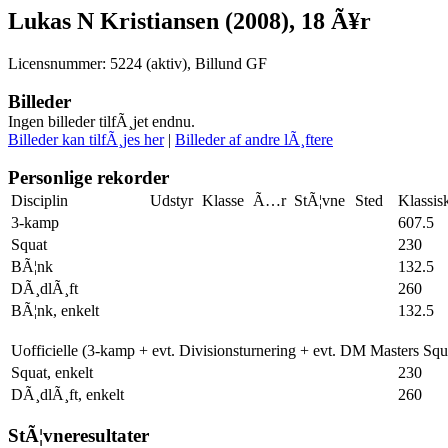
Lukas N Kristiansen (2008), 18 Ã¥r
Licensnummer: 5224 (aktiv), Billund GF
Billeder
Ingen billeder tilfÃ¸jet endnu.
Billeder kan tilfÃ¸jes her
|
Billeder af andre lÃ¸ftere
Personlige rekorder
Disciplin
Udstyr
Klasse
Ã…r
StÃ¦vne
Sted
Klassis
3-kamp
607.5
Squat
230
BÃ¦nk
132.5
DÃ¸dlÃ¸ft
260
BÃ¦nk, enkelt
132.5
Uofficielle (3-kamp + evt. Divisionsturnering + evt. DM Masters Sq
Squat, enkelt
230
DÃ¸dlÃ¸ft, enkelt
260
StÃ¦vneresultater