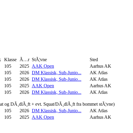
k
Klasse
Ã…r
StÃ¦vne
Sted
105
2025
AAK Open
Aarhus AK
105
2026
DM Klassisk, Sub-Junio...
AK Atlas
105
2026
DM Klassisk, Sub-Junio...
AK Atlas
105
2025
AAK Open
Aarhus AK
105
2026
DM Klassisk, Sub-Junio...
AK Atlas
uat og DÃ¸dlÃ¸ft + evt. Squat/DÃ¸dlÃ¸ft fra bommet stÃ¦vne)
105
2026
DM Klassisk, Sub-Junio...
AK Atlas
105
2025
AAK Open
Aarhus AK