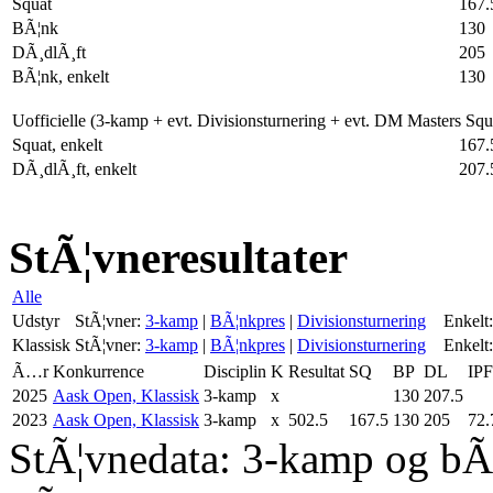
Squat
167.
BÃ¦nk
130
DÃ¸dlÃ¸ft
205
BÃ¦nk, enkelt
130
Uofficielle (3-kamp + evt. Divisionsturnering + evt. DM Masters Sq
Squat, enkelt
167.
DÃ¸dlÃ¸ft, enkelt
207.
StÃ¦vneresultater
Alle
Udstyr
StÃ¦vner:
3-kamp
|
BÃ¦nkpres
|
Divisionsturnering
Enkelt:
Klassisk
StÃ¦vner:
3-kamp
|
BÃ¦nkpres
|
Divisionsturnering
Enkelt:
Ã…r
Konkurrence
Disciplin
K
Resultat
SQ
BP
DL
IPF
2025
Aask Open, Klassisk
3-kamp
x
130
207.5
2023
Aask Open, Klassisk
3-kamp
x
502.5
167.5
130
205
72.
StÃ¦vnedata: 3-kamp og bÃ¦