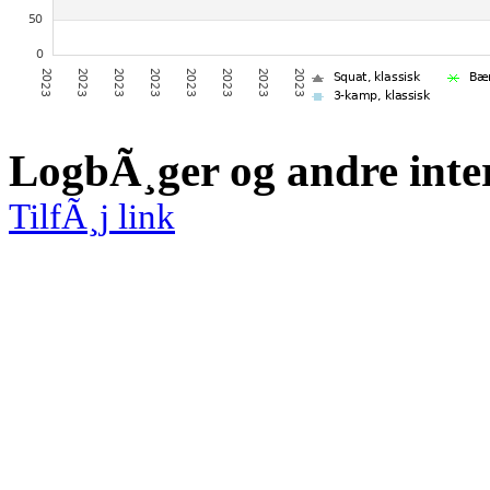
LogbÃ¸ger og andre inte
TilfÃ¸j link