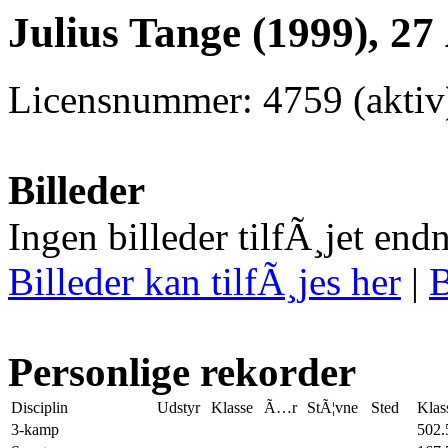
Julius Tange (1999), 27
Licensnummer: 4759 (aktiv)
Billeder
Ingen billeder tilfÃ¸jet end
Billeder kan tilfÃ¸jes her
|
B
Personlige rekorder
Disciplin
Udstyr
Klasse
Ã…r
StÃ¦vne
Sted
Klas
3-kamp
502.