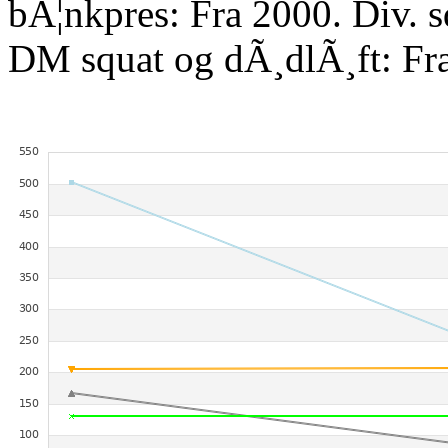
bÃ¦nkpres: Fra 2000. Div. 
DM squat og dÃ¸dlÃ¸ft: Fr