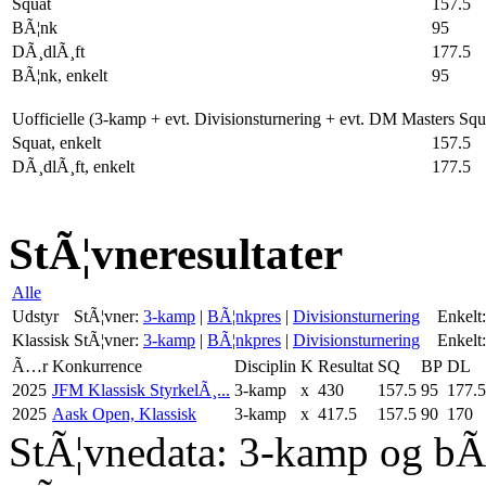
Squat
157.5
BÃ¦nk
95
DÃ¸dlÃ¸ft
177.5
BÃ¦nk, enkelt
95
Uofficielle (3-kamp + evt. Divisionsturnering + evt. DM Masters Sq
Squat, enkelt
157.5
DÃ¸dlÃ¸ft, enkelt
177.5
StÃ¦vneresultater
Alle
Udstyr
StÃ¦vner:
3-kamp
|
BÃ¦nkpres
|
Divisionsturnering
Enkelt:
Klassisk
StÃ¦vner:
3-kamp
|
BÃ¦nkpres
|
Divisionsturnering
Enkelt:
Ã…r
Konkurrence
Disciplin
K
Resultat
SQ
BP
DL
2025
JFM Klassisk StyrkelÃ¸...
3-kamp
x
430
157.5
95
177.5
2025
Aask Open, Klassisk
3-kamp
x
417.5
157.5
90
170
StÃ¦vnedata: 3-kamp og bÃ¦