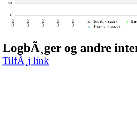
LogbÃ¸ger og andre inte
TilfÃ¸j link