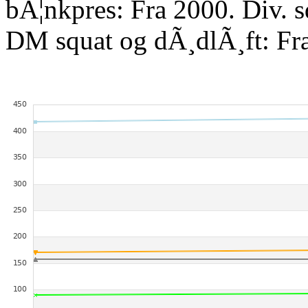
bÃ¦nkpres: Fra 2000. Div. 
DM squat og dÃ¸dlÃ¸ft: Fr