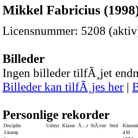
Mikkel Fabricius (1998
Licensnummer: 5208 (aktiv
Billeder
Ingen billeder tilfÃ¸jet end
Billeder kan tilfÃ¸jes her
|
B
Personlige rekorder
Disciplin
Udstyr
Klasse
Ã…r
StÃ¦vne
Sted
Klassis
3-kamp
430