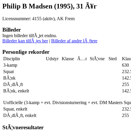
Philip B Madsen (1995), 31 Ã¥r
Licensnummer: 4155 (aktiv), AK Frem
Billeder
Ingen billeder tilfÃ¸jet endnu.
Billeder kan tilfÃ¸jes her
|
Billeder af andre lÃ¸ftere
Personlige rekorder
Disciplin
Udstyr
Klasse
Ã…r
StÃ¦vne
Sted
Klas
3-kamp
630
Squat
232.
BÃ¦nk
142.
DÃ¸dlÃ¸ft
255
BÃ¦nk, enkelt
142.
Uofficielle (3-kamp + evt. Divisionsturnering + evt. DM Masters Sq
Squat, enkelt
232.
DÃ¸dlÃ¸ft, enkelt
255
StÃ¦vneresultater