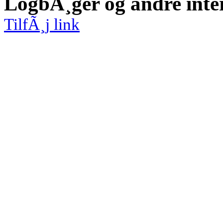
LogbÃ¸ger og andre inte
TilfÃ¸j link