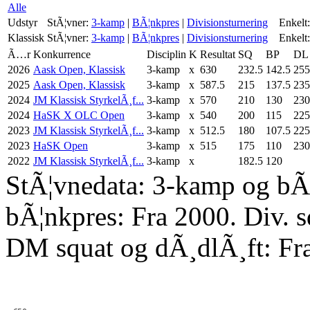
Alle
Udstyr
StÃ¦vner:
3-kamp
|
BÃ¦nkpres
|
Divisionsturnering
Enkelt:
Klassisk
StÃ¦vner:
3-kamp
|
BÃ¦nkpres
|
Divisionsturnering
Enkelt:
Ã…r
Konkurrence
Disciplin
K
Resultat
SQ
BP
DL
2026
Aask Open, Klassisk
3-kamp
x
630
232.5
142.5
255
2025
Aask Open, Klassisk
3-kamp
x
587.5
215
137.5
235
2024
JM Klassisk StyrkelÃ¸f...
3-kamp
x
570
210
130
230
2024
HaSK X OLC Open
3-kamp
x
540
200
115
225
2023
JM Klassisk StyrkelÃ¸f...
3-kamp
x
512.5
180
107.5
225
2023
HaSK Open
3-kamp
x
515
175
110
230
2022
JM Klassisk StyrkelÃ¸f...
3-kamp
x
182.5
120
StÃ¦vnedata: 3-kamp og bÃ¦
bÃ¦nkpres: Fra 2000. Div. 
DM squat og dÃ¸dlÃ¸ft: Fr