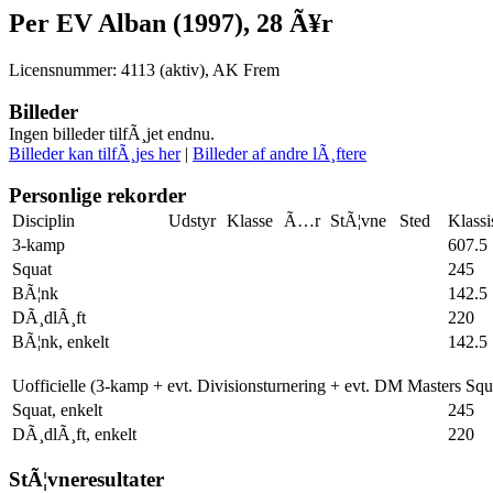
Per EV Alban (1997), 28 Ã¥r
Licensnummer: 4113 (aktiv), AK Frem
Billeder
Ingen billeder tilfÃ¸jet endnu.
Billeder kan tilfÃ¸jes her
|
Billeder af andre lÃ¸ftere
Personlige rekorder
Disciplin
Udstyr
Klasse
Ã…r
StÃ¦vne
Sted
Klassi
3-kamp
607.5
Squat
245
BÃ¦nk
142.5
DÃ¸dlÃ¸ft
220
BÃ¦nk, enkelt
142.5
Uofficielle (3-kamp + evt. Divisionsturnering + evt. DM Masters Sq
Squat, enkelt
245
DÃ¸dlÃ¸ft, enkelt
220
StÃ¦vneresultater