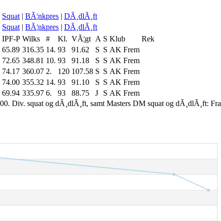
Squat
|
BÃ¦nkpres
|
DÃ¸dlÃ¸ft
Squat
|
BÃ¦nkpres
|
DÃ¸dlÃ¸ft
IPF-P
Wilks
#
Kl.
VÃ¦gt
A
S
Klub
Rek
65.89
316.35
14.
93
91.62
S
S
AK Frem
72.65
348.81
10.
93
91.18
S
S
AK Frem
74.17
360.07
2.
120
107.58
S
S
AK Frem
74.00
355.32
14.
93
91.10
S
S
AK Frem
69.94
335.97
6.
93
88.75
J
S
AK Frem
00. Div. squat og dÃ¸dlÃ¸ft, samt Masters DM squat og dÃ¸dlÃ¸ft: Fr