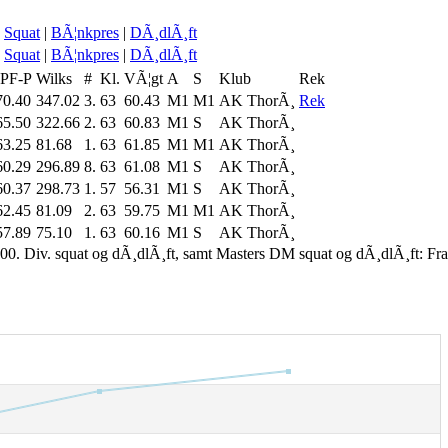
Squat
|
BÃ¦nkpres
|
DÃ¸dlÃ¸ft
Squat
|
BÃ¦nkpres
|
DÃ¸dlÃ¸ft
IPF-P
Wilks
#
Kl.
VÃ¦gt
A
S
Klub
Rek
70.40
347.02
3.
63
60.43
M1
M1
AK ThorÃ¸
Rek
65.50
322.66
2.
63
60.83
M1
S
AK ThorÃ¸
63.25
81.68
1.
63
61.85
M1
M1
AK ThorÃ¸
60.29
296.89
8.
63
61.08
M1
S
AK ThorÃ¸
60.37
298.73
1.
57
56.31
M1
S
AK ThorÃ¸
62.45
81.09
2.
63
59.75
M1
M1
AK ThorÃ¸
57.89
75.10
1.
63
60.16
M1
S
AK ThorÃ¸
00. Div. squat og dÃ¸dlÃ¸ft, samt Masters DM squat og dÃ¸dlÃ¸ft: Fr