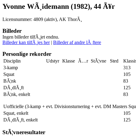
Yvonne WÃ¸idemann (1982), 44 Ã¥r
Licensnummer: 4809 (aktiv), AK ThorÃ¸
Billeder
Ingen billeder tilfÃ¸jet endnu.
Billeder kan tilfÃ¸jes her
|
Billeder af andre lÃ¸ftere
Personlige rekorder
Disciplin
Udstyr
Klasse
Ã…r
StÃ¦vne
Sted
Klassi
3-kamp
313
Squat
105
BÃ¦nk
83
DÃ¸dlÃ¸ft
125
BÃ¦nk, enkelt
83
Uofficielle (3-kamp + evt. Divisionsturnering + evt. DM Masters Sq
Squat, enkelt
105
DÃ¸dlÃ¸ft, enkelt
125
StÃ¦vneresultater