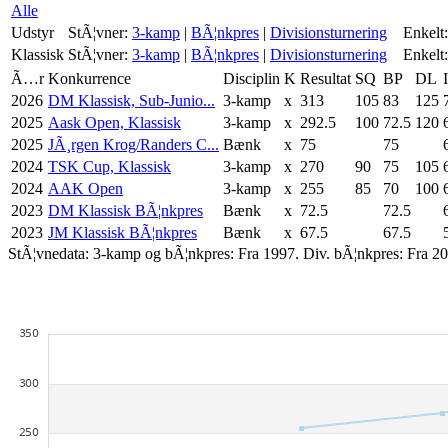
Alle
Udstyr
StÃ¦vner:
3-kamp
|
BÃ¦nkpres
|
Divisionsturnering
Enkelt:
Klassisk
StÃ¦vner:
3-kamp
|
BÃ¦nkpres
|
Divisionsturnering
Enkelt:
Ã…r
Konkurrence
Disciplin
K
Resultat
SQ
BP
DL
2026
DM Klassisk, Sub-Junio...
3-kamp
x
313
105
83
125
2025
Aask Open, Klassisk
3-kamp
x
292.5
100
72.5
120
2025
JÃ¸rgen Krog/Randers C...
Bænk
x
75
75
2024
TSK Cup, Klassisk
3-kamp
x
270
90
75
105
2024
AAK Open
3-kamp
x
255
85
70
100
2023
DM Klassisk BÃ¦nkpres
Bænk
x
72.5
72.5
2023
JM Klassisk BÃ¦nkpres
Bænk
x
67.5
67.5
StÃ¦vnedata: 3-kamp og bÃ¦nkpres: Fra 1997. Div. bÃ¦nkpres: Fra 20