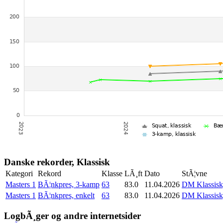
Danske rekorder, Klassisk
Kategori
Rekord
Klasse
LÃ¸ft
Dato
StÃ¦vne
Masters 1
BÃ¦nkpres, 3-kamp
63
83.0
11.04.2026
DM Klassisk,
Masters 1
BÃ¦nkpres, enkelt
63
83.0
11.04.2026
DM Klassisk,
LogbÃ¸ger og andre internetsider