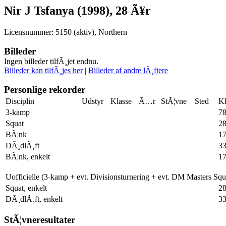
Nir J Tsfanya (1998), 28 Ã¥r
Licensnummer: 5150 (aktiv), Northern
Billeder
Ingen billeder tilfÃ¸jet endnu.
Billeder kan tilfÃ¸jes her
|
Billeder af andre lÃ¸ftere
Personlige rekorder
Disciplin
Udstyr
Klasse
Ã…r
StÃ¦vne
Sted
Kl
3-kamp
78
Squat
2
BÃ¦nk
17
DÃ¸dlÃ¸ft
3
BÃ¦nk, enkelt
17
Uofficielle (3-kamp + evt. Divisionsturnering + evt. DM Masters Sq
Squat, enkelt
2
DÃ¸dlÃ¸ft, enkelt
3
StÃ¦vneresultater