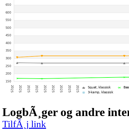
LogbÃ¸ger og andre inte
TilfÃ¸j link