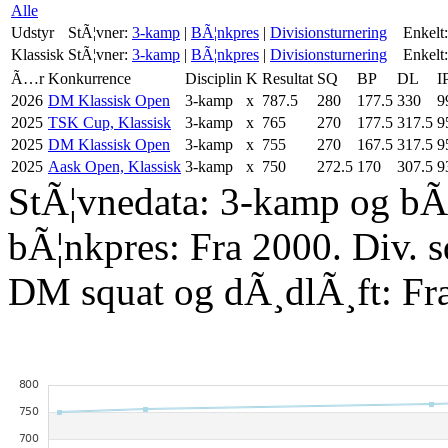
Alle
Udstyr
StÃ¦vner:
3-kamp
|
BÃ¦nkpres
|
Divisionsturnering
Enkelt:
Klassisk
StÃ¦vner:
3-kamp
|
BÃ¦nkpres
|
Divisionsturnering
Enkelt:
Ã…r
Konkurrence
Disciplin
K
Resultat
SQ
BP
DL
I
2026
DM Klassisk Open
3-kamp
x
787.5
280
177.5
330
9
2025
TSK Cup, Klassisk
3-kamp
x
765
270
177.5
317.5
9
2025
DM Klassisk Open
3-kamp
x
755
270
167.5
317.5
9
2025
Aask Open, Klassisk
3-kamp
x
750
272.5
170
307.5
9
StÃ¦vnedata: 3-kamp og bÃ¦
bÃ¦nkpres: Fra 2000. Div. 
DM squat og dÃ¸dlÃ¸ft: Fr