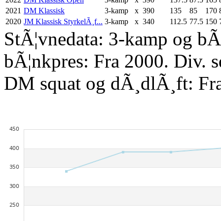
2021
DM Klassisk
3-kamp
x
390
135
85
170
2020
JM Klassisk StyrkelÃ¸f...
3-kamp
x
340
112.5
77.5
150
StÃ¦vnedata: 3-kamp og bÃ¦
bÃ¦nkpres: Fra 2000. Div. 
DM squat og dÃ¸dlÃ¸ft: Fr