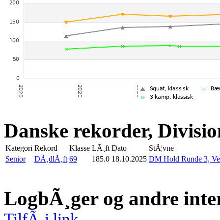
Danske rekorder, Divisio
Kategori
Rekord
Klasse
LÃ¸ft
Dato
StÃ¦vne
Senior
DÃ¸dlÃ¸ft
69
185.0
18.10.2025
DM Hold Runde 3, Ve
LogbÃ¸ger og andre inte
TilfÃ¸j link