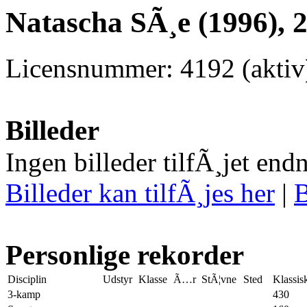
Natascha SÃ¸e (1996), 
Licensnummer: 4192 (aktiv
Billeder
Ingen billeder tilfÃ¸jet end
Billeder kan tilfÃ¸jes her
|
B
Personlige rekorder
Disciplin
Udstyr
Klasse
Ã…r
StÃ¦vne
Sted
Klassis
3-kamp
430