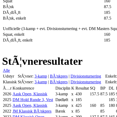
Squat
160
BÃ¦nk
87.5
DÃ¸dlÃ¸ft
185
BÃ¦nk, enkelt
87.5
Uofficielle (3-kamp + evt. Divisionsturnering + evt. DM Masters Sq
Squat, enkelt
160
DÃ¸dlÃ¸ft, enkelt
185
StÃ¦vneresultater
Alle
Udstyr
StÃ¦vner:
3-kamp
|
BÃ¦nkpres
|
Divisionsturnering
Enkelt:
Klassisk
StÃ¦vner:
3-kamp
|
BÃ¦nkpres
|
Divisionsturnering
Enkelt:
Ã…r
Konkurrence
Disciplin
K
Resultat
SQ
BP
DL
2026
Aask Open, Klassisk
3-kamp
x
430
157.5
87.5
185
2025
DM Hold Runde 3, Vest
Dødløft
x
185
185
2025
Aask Open, Klassisk
3-kamp
x
425
160
85
180
2022
JM Klassisk BÃ¦nkpres
Bænk
x
85
85
2022
DM Klassisk Open
3-kamp
x
390
137.5
87.5
165