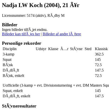
Nadja LW Koch (2004), 21 Ã¥r
Licensnummer: 5174 (aktiv), RÃ¸dby M
Billeder
Ingen billeder tilfÃ¸jet endnu.
Billeder kan tilfÃ¸jes her
|
Billeder af andre lÃ¸ftere
Personlige rekorder
Disciplin
Udstyr
Klasse
Ã…r
StÃ¦vne
Sted
Klassisk
3-kamp
362.5
Squat
145
BÃ¦nk
72.5
DÃ¸dlÃ¸ft
147.5
BÃ¦nk, enkelt
72.5
Uofficielle (3-kamp + evt. Divisionsturnering + evt. DM Masters Sq
Squat, enkelt
145
DÃ¸dlÃ¸ft, enkelt
147.5
StÃ¦vneresultater