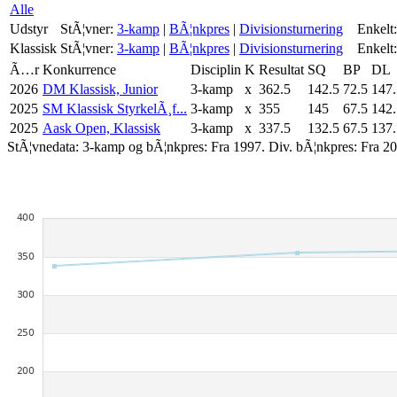
Alle
Udstyr
StÃ¦vner:
3-kamp
|
BÃ¦nkpres
|
Divisionsturnering
Enkelt:
Klassisk
StÃ¦vner:
3-kamp
|
BÃ¦nkpres
|
Divisionsturnering
Enkelt:
Ã…r
Konkurrence
Disciplin
K
Resultat
SQ
BP
DL
2026
DM Klassisk, Junior
3-kamp
x
362.5
142.5
72.5
147.
2025
SM Klassisk StyrkelÃ¸f...
3-kamp
x
355
145
67.5
142.
2025
Aask Open, Klassisk
3-kamp
x
337.5
132.5
67.5
137.
StÃ¦vnedata: 3-kamp og bÃ¦nkpres: Fra 1997. Div. bÃ¦nkpres: Fra 20