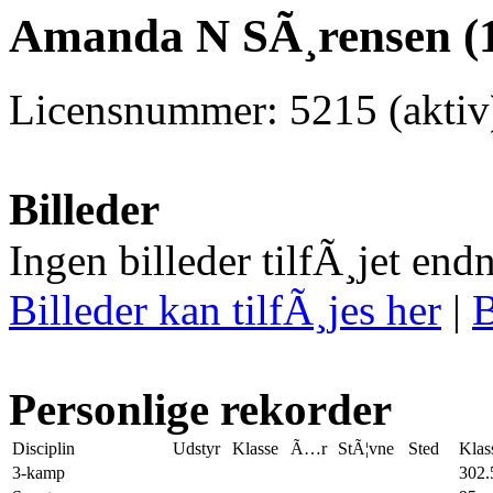
Amanda N SÃ¸rensen (1
Licensnummer: 5215 (aktiv
Billeder
Ingen billeder tilfÃ¸jet end
Billeder kan tilfÃ¸jes her
|
B
Personlige rekorder
Disciplin
Udstyr
Klasse
Ã…r
StÃ¦vne
Sted
Klas
3-kamp
302.