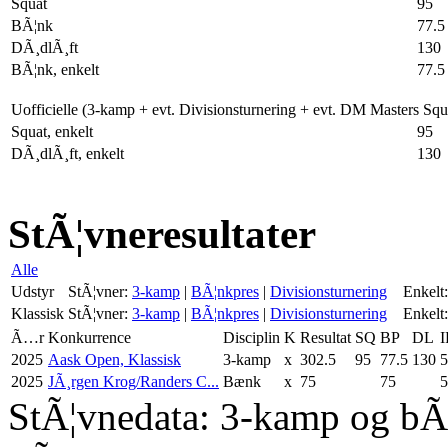
Squat
95
BÃ¦nk
77.5
DÃ¸dlÃ¸ft
130
BÃ¦nk, enkelt
77.5
Uofficielle (3-kamp + evt. Divisionsturnering + evt. DM Masters Sq
Squat, enkelt
95
DÃ¸dlÃ¸ft, enkelt
130
StÃ¦vneresultater
Alle
Udstyr
StÃ¦vner:
3-kamp
|
BÃ¦nkpres
|
Divisionsturnering
Enkelt:
Klassisk
StÃ¦vner:
3-kamp
|
BÃ¦nkpres
|
Divisionsturnering
Enkelt:
Ã…r
Konkurrence
Disciplin
K
Resultat
SQ
BP
DL
I
2025
Aask Open, Klassisk
3-kamp
x
302.5
95
77.5
130
5
2025
JÃ¸rgen Krog/Randers C...
Bænk
x
75
75
5
StÃ¦vnedata: 3-kamp og bÃ¦