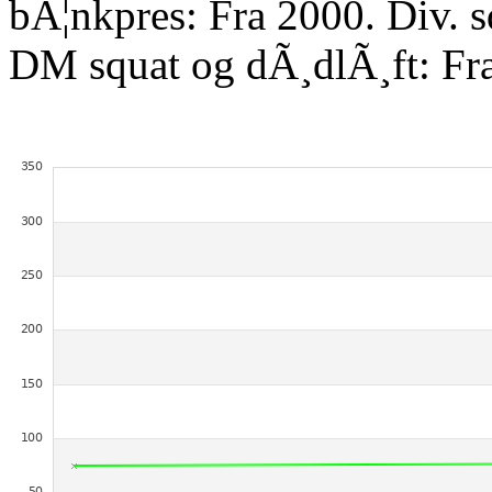
bÃ¦nkpres: Fra 2000. Div. 
DM squat og dÃ¸dlÃ¸ft: Fr