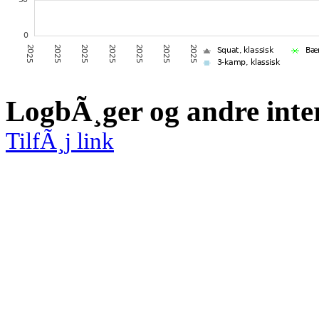
LogbÃ¸ger og andre inte
TilfÃ¸j link