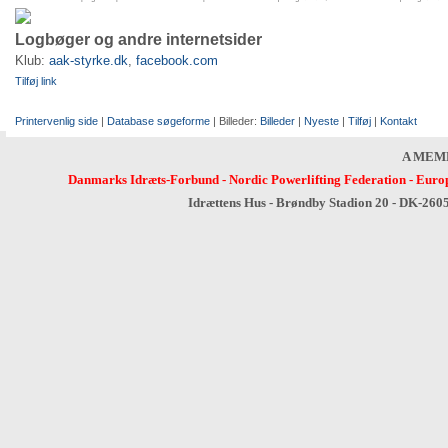
Logbøger og andre internetsider
Klub:
aak-styrke.dk
,
facebook.com
Tilføj link
Printervenlig side
|
Database søgeforme
| Billeder:
Billeder
|
Nyeste
|
Tilføj
|
Kontakt
A MEM
Danmarks Idræts-Forbund
-
Nordic Powerlifting Federation
-
Europ
Idrættens Hus - Brøndby Stadion 20 - DK-260