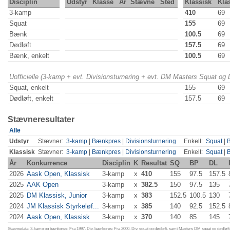
Disciplin
Udstyr
Klasse
År
Stævne
Sted
Klassisk
Kla
3-kamp
410
69
Squat
155
69
Bænk
100.5
69
Dødløft
157.5
69
Bænk, enkelt
100.5
69
Uofficielle (3-kamp + evt. Divisionsturnering + evt. DM Masters Squat og
Squat, enkelt
155
69
Dødløft, enkelt
157.5
69
Stævneresultater
Alle
Udstyr
Stævner:
3-kamp
|
Bænkpres
|
Divisionsturnering
Enkelt:
Squat
|
Klassisk
Stævner:
3-kamp
|
Bænkpres
|
Divisionsturnering
Enkelt:
Squat
|
År
Konkurrence
Disciplin
K
Resultat
SQ
BP
DL
2026
Aask Open, Klassisk
3-kamp
x
410
155
97.5
157.5
2025
AAK Open
3-kamp
x
382.5
150
97.5
135
2025
DM Klassisk, Junior
3-kamp
x
383
152.5
100.5
130
2024
JM Klassisk Styrkeløf...
3-kamp
x
385
140
92.5
152.5
2024
Aask Open, Klassisk
3-kamp
x
370
140
85
145
Stævnedata: 3-kamp og bænkpres: Fra 1997. Div. bænkpres: Fra 2000. Div. squat og dødløft, samt Masters DM squat og dødløft: