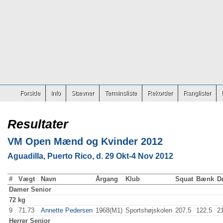
Forside
Info
Stævner
Terminsliste
Rekorder
Ranglister
Resultater
VM Open Mænd og Kvinder 2012
Aguadilla, Puerto Rico, d. 29 Okt-4 Nov 2012
#
Vægt
Navn
Årgang
Klub
Squat
Bænk
D
Damer
Senior
72 kg
9
71.73
Annette Pedersen
1968(M1)
Sportshøjskolen
207.5
122.5
2
Herrer
Senior