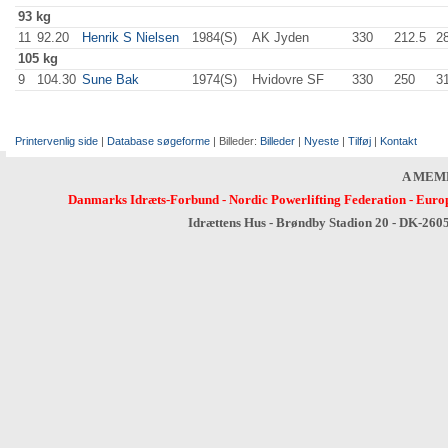
93 kg
11
92.20
Henrik S Nielsen
1984(S)
AK Jyden
330
.0
212.5
2
105 kg
9
104.30
Sune Bak
1974(S)
Hvidovre SF
330
.0
250
.0
3
Printervenlig side
|
Database søgeforme
| Billeder:
Billeder
|
Nyeste
|
Tilføj
|
Kontakt
A MEM
Danmarks Idræts-Forbund
-
Nordic Powerlifting Federation
-
Europ
Idrættens Hus - Brøndby Stadion 20 - DK-260