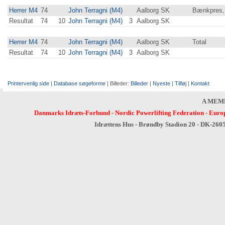
Herrer M4
74
John Terragni (M4)
Aalborg SK
Bænkpres,
Resultat
74
10
John Terragni (M4)
3
Aalborg SK
Herrer M4
74
John Terragni (M4)
Aalborg SK
Total
Resultat
74
10
John Terragni (M4)
3
Aalborg SK
Printervenlig side
|
Database søgeforme
| Billeder:
Billeder
|
Nyeste
|
Tilføj
|
Kontakt
A MEM
Danmarks Idræts-Forbund
-
Nordic Powerlifting Federation
-
Europ
Idrættens Hus - Brøndby Stadion 20 - DK-260