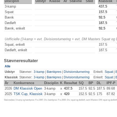
Disciplin
Udstyr
Klasse
År
Stævne
Sted
Klassisk
3-kamp
437.5
Squat
157.5
Bænk
92.5
Dødløft
187.5
Bænk, enkelt
92.5
Uofficielle (3-kamp + evt. Divisionsturnering + evt. DM Masters Squat og
Squat, enkelt
157.5
Dødløft, enkelt
187.5
Stævneresultater
Alle
Udstyr
Stævner:
3-kamp
|
Bænkpres
|
Divisionsturnering
Enkelt:
Squat
|
Klassisk
Stævner:
3-kamp
|
Bænkpres
|
Divisionsturnering
Enkelt:
Squat
|
År
Konkurrence
Disciplin
K
Resultat
SQ
BP
DL
IPF-P
2026
DM Klassisk Open
3-kamp
x
437.5
157.5
92.5
187.5
89.68
2025
TSK Cup, Klassisk
3-kamp
x
420
152.5
92.5
175
87.82
Stævnedata: 3-kamp og bænkpres: Fra 1997. Div. bænkpres: Fra 2000. Div. squat og dødløft, samt Masters DM squat og dødløft: