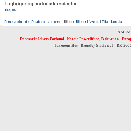
Logbøger og andre internetsider
Tilføj link
Printervenlig side
|
Database søgeforme
| Billeder:
Billeder
|
Nyeste
|
Tilføj
|
Kontakt
A MEM
Danmarks Idræts-Forbund
-
Nordic Powerlifting Federation
-
Europ
Idrættens Hus - Brøndby Stadion 20 - DK-260