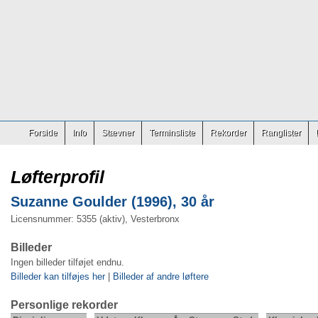
Forside
Info
Stævner
Terminsliste
Rekorder
Ranglister
Løfterprofil
Suzanne Goulder (1996), 30 år
Licensnummer: 5355 (aktiv), Vesterbronx
Billeder
Ingen billeder tilføjet endnu.
Billeder kan tilføjes her
|
Billeder af andre løftere
Personlige rekorder