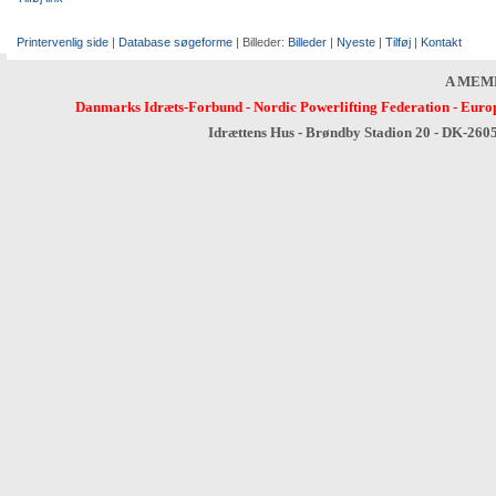
Printervenlig side
|
Database søgeforme
| Billeder:
Billeder
|
Nyeste
|
Tilføj
|
Kontakt
A MEM
Danmarks Idræts-Forbund
-
Nordic Powerlifting Federation
-
Europ
Idrættens Hus - Brøndby Stadion 20 - DK-260