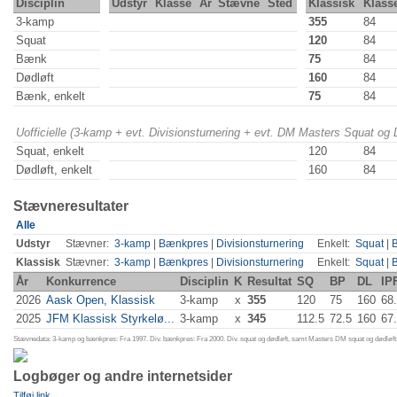
Disciplin
Udstyr
Klasse
År
Stævne
Sted
Klassisk
Klass
3-kamp
355
84
Squat
120
84
Bænk
75
84
Dødløft
160
84
Bænk, enkelt
75
84
Uofficielle (3-kamp + evt. Divisionsturnering + evt. DM Masters Squat og
Squat, enkelt
120
84
Dødløft, enkelt
160
84
Stævneresultater
Alle
Udstyr
Stævner:
3-kamp
|
Bænkpres
|
Divisionsturnering
Enkelt:
Squat
|
Klassisk
Stævner:
3-kamp
|
Bænkpres
|
Divisionsturnering
Enkelt:
Squat
|
År
Konkurrence
Disciplin
K
Resultat
SQ
BP
DL
IP
2026
Aask Open, Klassisk
3-kamp
x
355
120
75
160
68
2025
JFM Klassisk Styrkelø...
3-kamp
x
345
112.5
72.5
160
67
Stævnedata: 3-kamp og bænkpres: Fra 1997. Div. bænkpres: Fra 2000. Div. squat og dødløft, samt Masters DM squat og dødløft:
Logbøger og andre internetsider
Tilføj link