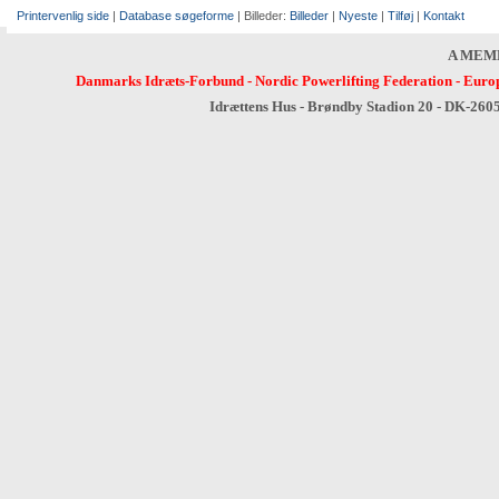
Printervenlig side
|
Database søgeforme
| Billeder:
Billeder
|
Nyeste
|
Tilføj
|
Kontakt
A MEM
Danmarks Idræts-Forbund
-
Nordic Powerlifting Federation
-
Europ
Idrættens Hus - Brøndby Stadion 20 - DK-260