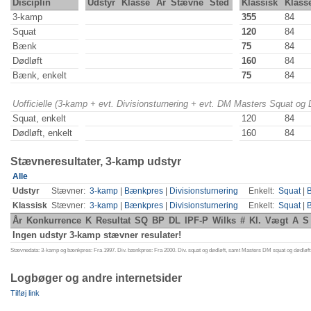
Disciplin
Udstyr
Klasse
År
Stævne
Sted
Klassisk
Klass
3-kamp
355
84
Squat
120
84
Bænk
75
84
Dødløft
160
84
Bænk, enkelt
75
84
Uofficielle (3-kamp + evt. Divisionsturnering + evt. DM Masters Squat og
Squat, enkelt
120
84
Dødløft, enkelt
160
84
Stævneresultater, 3-kamp udstyr
Alle
Udstyr
Stævner:
3-kamp
|
Bænkpres
|
Divisionsturnering
Enkelt:
Squat
|
Klassisk
Stævner:
3-kamp
|
Bænkpres
|
Divisionsturnering
Enkelt:
Squat
|
År
Konkurrence
K
Resultat
SQ
BP
DL
IPF-P
Wilks
#
Kl.
Vægt
A
S
Ingen udstyr 3-kamp stævner resulater!
Stævnedata: 3-kamp og bænkpres: Fra 1997. Div. bænkpres: Fra 2000. Div. squat og dødløft, samt Masters DM squat og dødløft:
Logbøger og andre internetsider
Tilføj link