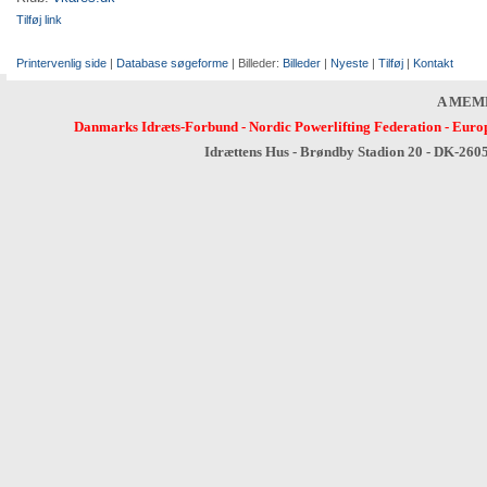
Tilføj link
Printervenlig side
|
Database søgeforme
| Billeder:
Billeder
|
Nyeste
|
Tilføj
|
Kontakt
A MEM
Danmarks Idræts-Forbund
-
Nordic Powerlifting Federation
-
Europ
Idrættens Hus - Brøndby Stadion 20 - DK-260