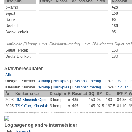
Disciplin
Udstyr
Klasse
År
Stævne
Sted
Klassisk
3-kamp
425
Squat
150
Bænk
95
Dødløft
180
Bænk, enkelt
95
Uofficielle (3-kamp + evt. Divisionsturnering + evt. DM Masters Squat og
Squat, enkelt
150
Dødløft, enkelt
180
Stævneresultater
Alle
Udstyr
Stævner:
3-kamp
|
Bænkpres
|
Divisionsturnering
Enkelt:
Squat
|
Klassisk
Stævner:
3-kamp
|
Bænkpres
|
Divisionsturnering
Enkelt:
Squat
|
År
Konkurrence
Disciplin
K
Resultat
SQ
BP
DL
IPF-P
W
2026
DM Klassisk Open
3-kamp
x
425
150
95
180
84.35
4
2025
TSK Cup, Klassisk
3-kamp
x
405
145
92.5
167.5
81.10
3
Stævnedata: 3-kamp og bænkpres: Fra 1997. Div. bænkpres: Fra 2000. Div. squat og dødløft, samt Masters DM squat og dødløft:
Logbøger og andre internetsider
Klub:
vkares.dk